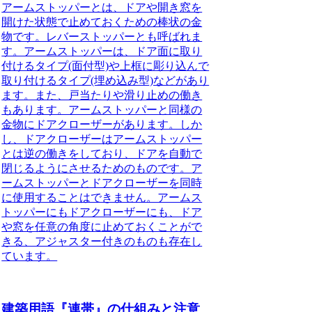
アームストッパーとは、ドアや開き窓を
開けた状態で止めておくための棒状の金
物
です。レバーストッパーとも呼ばれま
す。アームストッパーは、ドア面に取り
付けるタイプ(面付型)や上框に彫り込んで
取り付けるタイプ(埋め込み型)などがあり
ます。また、戸当たりや滑り止めの働き
もあります。アームストッパーと同様の
金物にドアクローザーがあります。しか
し、ドアクローザーはアームストッパー
とは逆の働きをしており、ドアを自動で
閉じるようにさせるためのものです。ア
ームストッパーとドアクローザーを同時
に使用することはできません。アームス
トッパーにもドアクローザーにも、ドア
や窓を任意の角度に止めておくことがで
きる、アジャスター付きのものも存在し
ています。
建築用語『連帯』の仕組みと注意