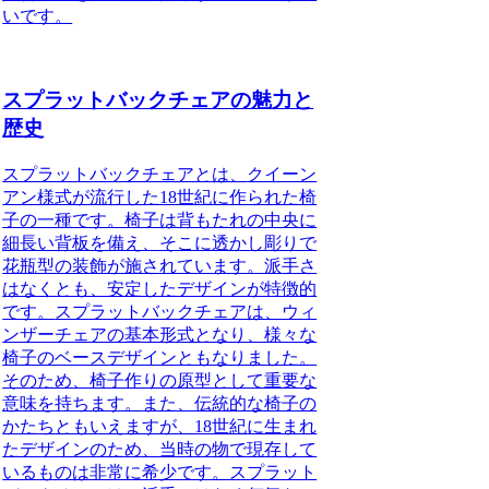
い
です。
スプラットバックチェアの魅力と
歴史
スプラットバックチェアとは、
クイーン
アン様式が流行した18世紀に作られた椅
子の一種です。椅子は背もたれの中央に
細長い背板を備え、そこに透かし彫りで
花瓶型の装飾が施されています。派手さ
はなくとも、安定したデザインが特徴的
です。
スプラットバックチェアは、ウィ
ンザーチェアの基本形式となり、様々な
椅子のベースデザインともなりました。
そのため、椅子作りの原型として重要な
意味を持ちます。
また、伝統的な椅子の
かたちともいえますが、18世紀に生まれ
たデザインのため、当時の物で現存して
いるものは非常に希少です。スプラット