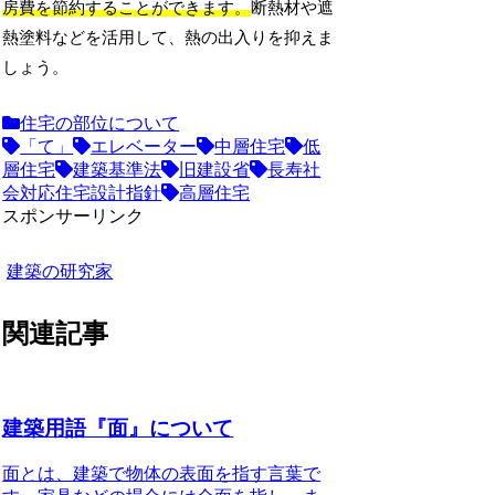
房費を節約することができます。
断熱材や遮
熱塗料などを活用して、熱の出入りを抑えま
しょう。
住宅の部位について
「て」
エレベーター
中層住宅
低
層住宅
建築基準法
旧建設省
長寿社
会対応住宅設計指針
高層住宅
スポンサーリンク
建築の研究家
関連記事
建築用語『面』について
面とは、建築で物体の表面を指す言葉で