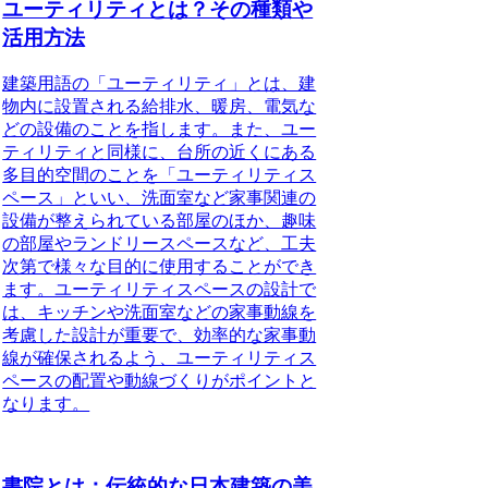
ユーティリティとは？その種類や
活用方法
建築用語の「ユーティリティ」とは、建
物内に設置される給排水、暖房、電気な
どの設備のこと
を指します。また、ユー
ティリティと同様に、台所の近くにある
多目的空間のことを「ユーティリティス
ペース」といい、洗面室など家事関連の
設備が整えられている部屋のほか、趣味
の部屋やランドリースペースなど、工夫
次第で様々な目的に使用することができ
ます。ユーティリティスペースの設計で
は、キッチンや洗面室などの家事動線を
考慮した設計が重要で、効率的な家事動
線が確保されるよう、ユーティリティス
ペースの配置や動線づくりがポイントと
なります。
書院とは：伝統的な日本建築の美