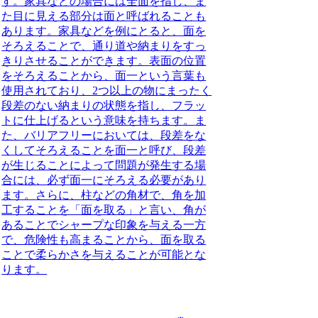
す。家具などの場合には全面を指し、ま
た目に見える部分は面と呼ばれることも
あります。家具などを例にとると、面を
そろえることで、通り道や納まりをすっ
きりさせることができます。
表面の位置
をそろえることから、面一という言葉も
使用されており、2つ以上の物にまったく
段差のない納まりの状態を指し、フラッ
トに仕上げるという意味を持ちます。
ま
た、バリアフリーにおいては、段差をな
くしてそろえることを面一と呼び、段差
が生じることによって問題が発生する場
合には、必ず面一にそろえる必要があり
ます。
さらに、柱などの角材で、角を加
工することを「面を取る」と言い、角が
あることでシャープな印象を与える一方
で、危険性も高まることから、面を取る
ことで柔らかさを与えることが可能とな
ります。