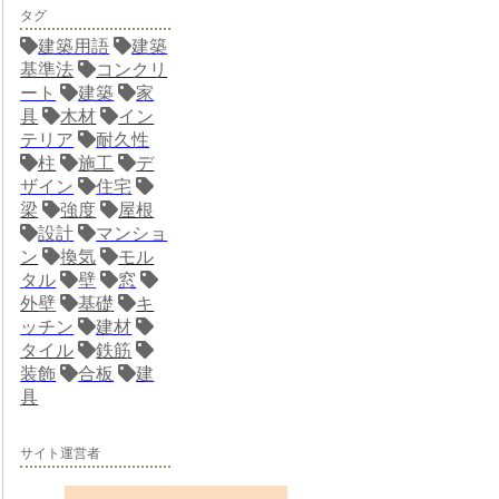
タグ
建築用語
建築
基準法
コンクリ
ート
建築
家
具
木材
イン
テリア
耐久性
柱
施工
デ
ザイン
住宅
梁
強度
屋根
設計
マンショ
ン
換気
モル
タル
壁
窓
外壁
基礎
キ
ッチン
建材
タイル
鉄筋
装飾
合板
建
具
サイト運営者