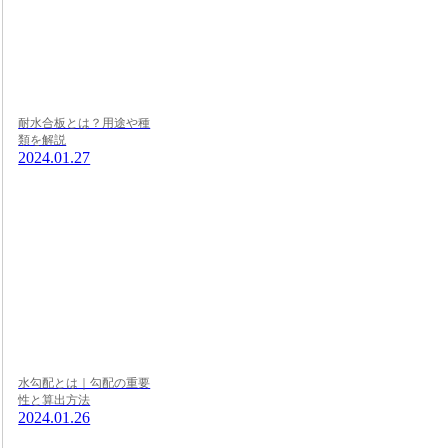
耐水合板とは？用途や種
類を解説
2024.01.27
水勾配とは｜勾配の重要
性と算出方法
2024.01.26