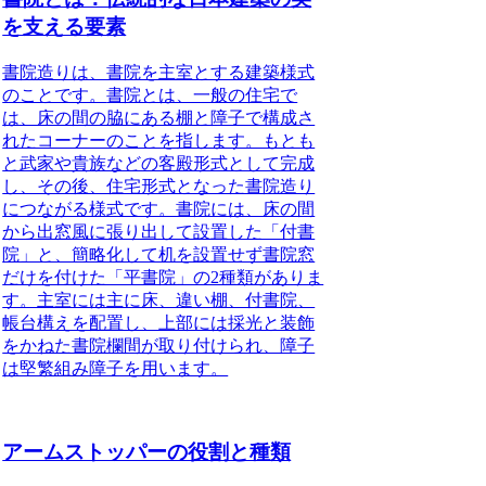
を支える要素
書院造りは、書院を主室とする建築様式
のことです。
書院とは、一般の住宅で
は、床の間の脇にある棚と障子で構成さ
れたコーナーのことを指します。もとも
と武家や貴族などの客殿形式として完成
し、その後、住宅形式となった書院造り
につながる様式です。書院には、床の間
から出窓風に張り出して設置した「付書
院」と、簡略化して机を設置せず書院窓
だけを付けた「平書院」の2種類がありま
す。主室には主に床、違い棚、付書院、
帳台構えを配置し、上部には採光と装飾
をかねた書院欄間が取り付けられ、障子
は堅繁組み障子を用います。
アームストッパーの役割と種類