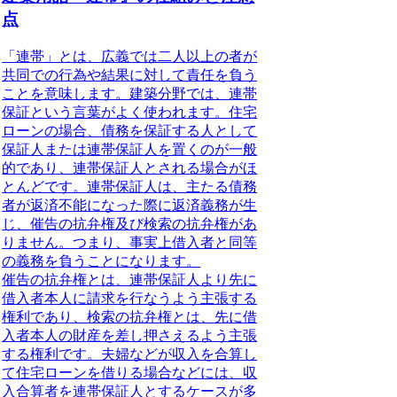
点
「連帯」とは、広義では二人以上の者が
共同での行為や結果に対して責任を負う
こと
を意味します。建築分野では、
連帯
保証という言葉がよく使われ
ます。住宅
ローンの場合、債務を保証する人として
保証人または連帯保証人を置くのが一般
的であり、
連帯保証人とされる場合がほ
とんど
です。連帯保証人は、
主たる債務
者が返済不能になった際に返済義務が生
じ
、
催告の抗弁権及び検索の抗弁権があ
りません
。つまり、事実上借入者と同等
の義務を負うことになります。
催告の抗弁権とは、連帯保証人より先に
借入者本人に請求を行なうよう主張する
権利であり、検索の抗弁権とは、先に借
入者本人の財産を差し押さえるよう主張
する権利です。夫婦などが収入を合算し
て住宅ローンを借りる場合などには、
収
入合算者を連帯保証人とするケースが多