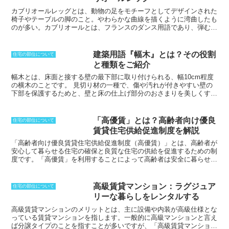
カブリオールレッグとは、動物の足をモチーフとしてデザインされた
椅子やテーブルの脚のこと。やわらかな曲線を描くように湾曲したも
のが多い。
カブリオールとは、フランスのダンス用語であり、弾む、
飛び上がるという意味を持っている。カブリオールレッグでも、
飛び
上がりそうなデザインをとっているところの特徴となる。
一般的に猫
の脚をもとにデザインされたものが多く、カブリオールレッグといえ
建築用語『幅木』とは？その役割
住宅の部位について
ば猫脚と訳されることも。
女性らしいデザインになるが、龍が卵をつ
と種類をご紹介
かんでいるような強いデザインも作られている。
こうしたデザイン
は、知恵や財産といった意味を込められており、アンティーク家具の
幅木とは、床面と接する壁の最下部に取り付けられる、幅10cm程度
中でも人気が高い。意匠的な部分は強いものの、強度も考え作られて
の横木のことです。
見切り材の一種で、傷や汚れが付きやすい壁の
いる。
下部を保護するためと、壁と床の仕上げ部分のおさまりを美しくする
ために設けられます。システムキッチンなどの最下部で、「足元」と
呼ばれる部分に取り付けられるものも「幅木」と言い、台座の高さに
合わせてキャビネット単位に装着されるものと、長尺型として複数の
「高優賃」とは？高齢者向け優良
住宅の部位について
キャビネットにわたって取り付けられるものがあります。「台輪前
賃貸住宅供給促進制度を解説
板」と呼ばれることもあるようです。
「
高齢者向け優良賃貸住宅供給促進制度（高優賃）
」とは、高齢者が
安心して暮らせる住宅の確保と良質な住宅の供給を促進するための制
度です。
「高優賃」を利用することによって高齢者は安全に暮らせる
住宅を手に入れることが可能となります。
「高優賃」は、高齢者が安
全な暮らしを求めることができるようバリアフリーが施工されている
ことが多く、緊急時における対応サービスなども設定されているため
高級賃貸マンション：ラグジュア
住宅の部位について
安心の生活を手に入れることが可能です。他にも様々な付加価値を設
リーな暮らしをレンタルする
定した住宅を提供してもらうことができ、支援を受けながら自立した
生活を送ることができます。高齢者がより良い環境で安心安全に暮ら
高級賃貸マンションのメリット
とは、主に設備や内装が高級仕様とな
すための制度です。ただし、2011年に高専賃、高円賃と供に「
サー
っている賃貸マンションを指します。一般的に高級マンションと言え
ビス付き高齢者向け住宅
」に一本化されました。
ば分譲タイプのことを指すことが多いですが、「高級賃貸マンショ