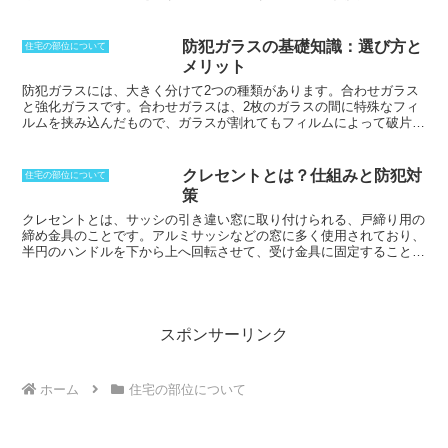
ン」は賃貸であるという部分が最大の魅力であり、メリットと言える
でしょう。基本的に賃貸であるため分譲マンションのように管理組合
に入る必要もなく、煩わしい付き合いをする必要がありません。ま
防犯ガラスの基礎知識：選び方と
住宅の部位について
た、新たに気になった「高級賃貸マンション」があれば引越すことが
メリット
できるのが賃貸の魅力です。分譲マンションだとそのつど、売却の手
続きや借入金を返済するなどを行なう必要があるため、身軽と言える
防犯ガラスには、大きく分けて2つの種類があります。
合わせガラス
でしょう。なお、内装はラグジュアリーな造りとなっているところが
と
強化ガラス
です。
合わせガラス
は、2枚のガラスの間に特殊なフィ
多く、物件によってはコンシェルジュが常駐している「高級賃貸マン
ルムを挟み込んだもので、ガラスが割れてもフィルムによって破片が
ション」もあります。
飛び散らないようになっています。
強化ガラス
は、通常のガラスより
も強度を高めたもので、ガラスが割れにくくなっています。また、割
れた場合でも、小さな破片に砕けるため、被害を最小限に抑えること
クレセントとは？仕組みと防犯対
住宅の部位について
ができます。
策
クレセントとは、サッシの引き違い窓に取り付けられる、戸締り用の
締め金具のことです。アルミサッシなどの窓に多く使用されており、
半円のハンドルを下から上へ回転させて、受け金具に固定することで
施錠するシンプルな仕組みの金具です。名称の由来は、発売された当
初の形状が三日月を彷彿とさせたことからきています。
しかし、近年
では、クレセントの形状は三日月形に限らず、細長いものやメーカー
によって様々な種類のものがあります。クレセントは施錠が簡単であ
る反面、その単純さゆえに防犯性は低く、クレセント付近のガラスを
スポンサーリンク
割って簡単に侵入されてしまうケースが増加しています。そのため、
クレセントは暗証番号式など防犯性を意識したものが発売されるよう
になりました。また、防犯シートや補助鍵などを併用して、クレセン
ホーム
住宅の部位について
トの防犯性を高める対策も必要です。