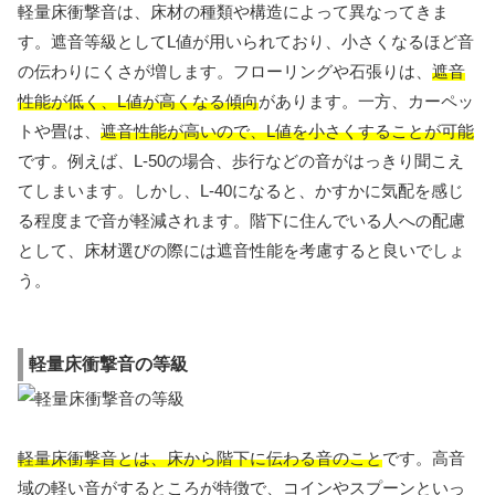
軽量床衝撃音は、床材の種類や構造によって異なってきま
す。遮音等級としてL値が用いられており、小さくなるほど音
の伝わりにくさが増します。フローリングや石張りは、
遮音
性能が低く、L値が高くなる傾向
があります。一方、カーペッ
トや畳は、
遮音性能が高いので、L値を小さくすることが可能
です。例えば、L-50の場合、歩行などの音がはっきり聞こえ
てしまいます。しかし、L-40になると、かすかに気配を感じ
る程度まで音が軽減されます。階下に住んでいる人への配慮
として、床材選びの際には遮音性能を考慮すると良いでしょ
う。
軽量床衝撃音の等級
軽量床衝撃音とは、床から階下に伝わる音のこと
です。高音
域の軽い音がするところが特徴で、コインやスプーンといっ