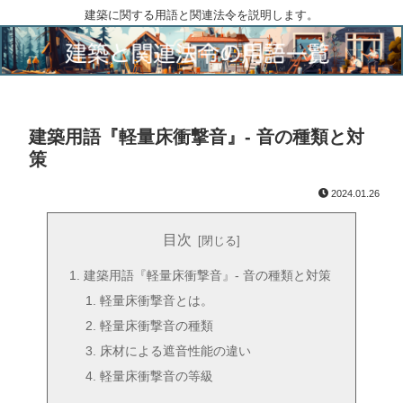
建築に関する用語と関連法令を説明します。
建築用語『軽量床衝撃音』- 音の種類と対
策
2024.01.26
目次
建築用語『軽量床衝撃音』- 音の種類と対策
軽量床衝撃音とは。
軽量床衝撃音の種類
床材による遮音性能の違い
軽量床衝撃音の等級