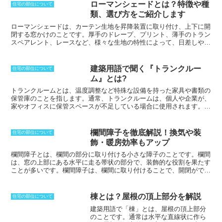
際に発生する臭いや煙などが、リビングスペースに伝わりやすいとい
ローマンシェードとは？特徴や種
住宅の部位について
う欠点
もあります。オープンキッチンは、近年人気が高まっており、
類、選び方をご紹介します
多くの住宅やマンションで採用されています。
開放的な空間を演出で
きる
ことから、特に若い世代に人気があります。
ローマンシェードは、カーテン生地を昇降装置に取り付け、上下に開
閉する窓かけのことです。厚手のドレープ、プリント、薄手のトラン
スペアレント、レースなど、
様々な生地の特性によって、日差しや遮
視線の調整が可能
です。カーテンとは異なり、シェードを下げると1
枚の布のようになるため、
柄そのものを美しく見せられ
、半分程下げ
た状態にすれば、高い位置からの日差しを遮ると共に下方から外の景
建築用語で聞く『トランクルー
住宅の部位について
色を見ることができます。上下開閉は、主にコードやチェーンによっ
ム』とは?
て行います。
その操作方法には、コードを直接引っ張り上げるコード
式、シェード上部中央にあるドラムでコードを巻き取るように引っ張
トランクルームとは、温度調整など特殊な設備を持った家具や書類の
るドラム式、電動式などがあります。
保管庫
のことを指します。通常、トランクルームは、個人や企業が、
家やオフィスに保管スペースが不足している場合に使用されます。ト
ランクルームは、様々なサイズと設備で利用可能であり、ユーザーの
ニーズに合わせて選択することができます。トランクルームは、一般
的に、月単位でレンタルされており、場所は、都市部や郊外など、
欄間障子を徹底解説！換気や装
住宅の部位について
様々な場所にあります。また、
乗用車後部の荷物入れ
のことをトラン
飾・暖房効率もアップ
クルーム、またはトランクと略すこともあります。トランクは、通
常、車体の後部に位置しており、荷物やその他のアイテムを収納する
欄間障子とは、欄間の部分に取り付ける小さな障子のこと
です。欄間
ために使用されます。トランクのサイズは、車種によって異なります
は、窓の上部にある水平に走る帯状の部分で、装飾的な役割を果たす
が、一般的に、スーツケースやゴルフバッグなどの大きなアイテムを
ことが多いです。欄間障子は、欄間に取り付けることで、開閉ができ
収納することができます。トランクは、通常、車体の後部からアクセ
るようにし、換気や採光をコントロールすることができます。また、
スすることができ、鍵をかけて施錠することができます。
欄間障子には、装飾的な役割もあり、部屋の雰囲気をガラッと変える
ことができます。欄間障子は、組子入りにした建具を入れることで、
棟とは？屋根の頂上部分を解説
住宅の部位について
常に換気に役立てることができますが、その反面、暖気も逃してしま
建築用語で「
棟
」とは、
屋根の頂上部分
うことがあります。そこで、欄間障子を設置することで、必要なとき
のことです。通常は水平な直線状に作ら
に必要な換気をすることができます。また、冬場であれば、隙間風を