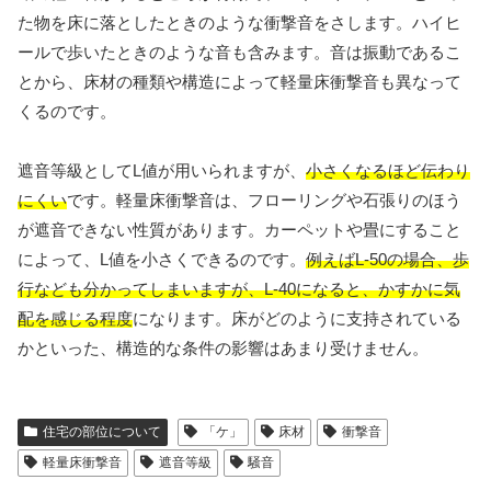
た物を床に落としたときのような衝撃音をさします。ハイヒ
ールで歩いたときのような音も含みます。音は振動であるこ
とから、床材の種類や構造によって軽量床衝撃音も異なって
くるのです。
遮音等級としてL値が用いられますが、
小さくなるほど伝わり
にくい
です。軽量床衝撃音は、フローリングや石張りのほう
が遮音できない性質があります。カーペットや畳にすること
によって、L値を小さくできるのです。
例えばL-50の場合、歩
行なども分かってしまいますが、L-40になると、かすかに気
配を感じる程度
になります。床がどのように支持されている
かといった、構造的な条件の影響はあまり受けません。
住宅の部位について
「ケ」
床材
衝撃音
軽量床衝撃音
遮音等級
騒音