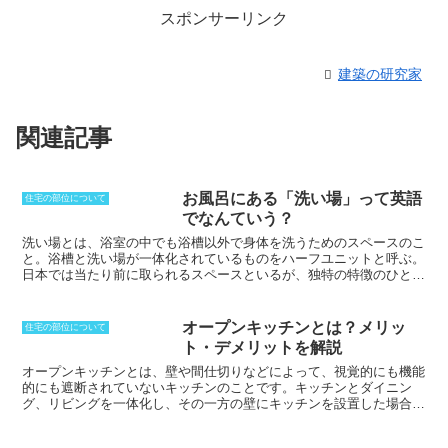
スポンサーリンク
建築の研究家
関連記事
お風呂にある「洗い場」って英語
住宅の部位について
でなんていう？
洗い場とは
、浴室の中でも浴槽以外で身体を洗うためのスペースのこ
と。浴槽と洗い場が一体化されているものをハーフユニットと呼ぶ。
日本では当たり前に取られるスペースといるが、独特の特徴のひとつ
で、諸外国ではほとんど見られない。もともとは、食品や衣類なども
洗う場所の総称として使われていた。そのため、井戸端なども洗い場
と呼ばれることがある。飲食店では、食器洗浄機などを使いながら、
オープンキッチンとは？メリッ
住宅の部位について
食器などを洗う場所のことを指す。浴室として考えた場合、洗い場と
ト・デメリットを解説
浴槽のバランスが重要だ。洗い場が広いほうが開放感は強まり、掃除
もしやすくなる。
オープンキッチンとは、壁や間仕切りなどによって、視覚的にも機能
的にも遮断されていないキッチン
のことです。キッチンとダイニン
グ、リビングを一体化し、その一方の壁にキッチンを設置した場合な
どを指します。部屋が広く見えたり、家族間のコミュニケーションが
促進されるという利点がある一方、
キッチンの中が見えたり、料理の