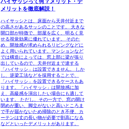
ハイサッシって何？メリット・デ
メリットを徹底解説！
ハイサッシとは、床面から天井付近まで
の高さがあるサッシのことです。
大きな
開口部が特徴で、部屋を広く、明るく見
せる視覚効果に優れています。 そのた
め、開放感が求められるリビングなどに
よく用いられています。
マンションなど
では構造によっては、窓上部に梁が張り
出しているので、天井付近まで達する
「ハイサッシ」は設置できません。
しか
し、逆梁工法などを採用することで、
「ハイサッシ」を設置できるケースもあ
ります。
「ハイサッシ」は開放感に加
え、高級感を演出したい場合にも適して
います。
ただし、その一方で、窓の開け
閉めが重い、脚立がないと高いところま
で手が届かないため掃除のとき不便、カ
ーテンは丈の長い物が必要で割高になる
などといったデメリットがあります。