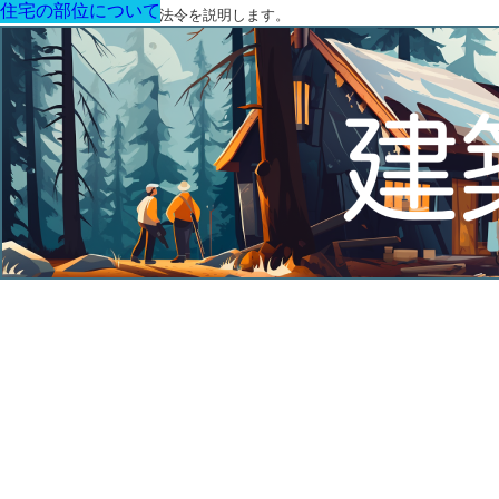
住宅の部位について
住宅の部位について
住宅の部位について
住宅の部位について
住宅の部位について
住宅の部位について
住宅の部位について
建築に関する用語と関連法令を説明します。