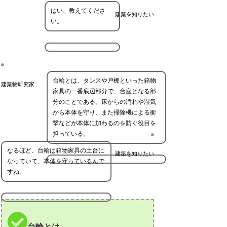
はい、教えてくださ
建築を知りたい
い。
台輪とは、タンスや戸棚といった箱物
建築物研究家
家具の一番底辺部分で、台座となる部
分のことである。床からの汚れや湿気
から本体を守り、また掃除機による衝
撃などが本体に加わるのを防ぐ役目を
担っている。
なるほど、台輪は箱物家具の土台に
建築を知りたい
なっていて、本体を守っているんで
すね。
台輪とは。