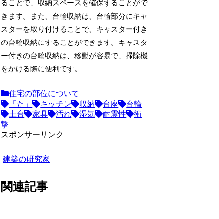
ることで、収納スペースを確保することがで
きます。また、台輪収納は、台輪部分にキャ
スターを取り付けることで、キャスター付き
の台輪収納にすることができます。キャスタ
ー付きの台輪収納は、移動が容易で、掃除機
をかける際に便利です。
住宅の部位について
「た」
キッチン
収納
台座
台輪
土台
家具
汚れ
湿気
耐震性
衝
撃
スポンサーリンク
建築の研究家
関連記事