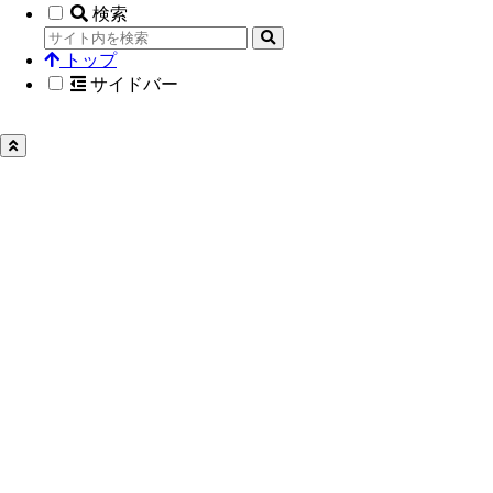
検索
トップ
サイドバー