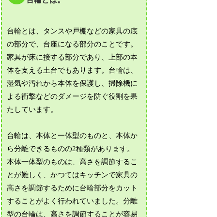
台輪とは、タンスや戸棚などの家具の底
の部分で、台座になる部分のことです。
家具が床に接する部分であり、上部の本
体を支える土台でもあります。台輪は、
湿気や汚れから本体を保護し、掃除機に
よる衝撃などのダメージを防ぐ役割を果
たしています。
台輪は、本体と一体型のものと、本体か
ら分離できるものの2種類があります。
本体一体型のものは、高さを調節するこ
とが難しく、かつてはキッチンで家具の
高さを調節するために台輪部分をカット
することがよく行われていました。分離
型の台輪は、高さを調節することが容易