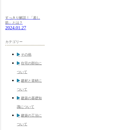
すっきり解説！「差し
筋」とは？
2024.01.27
カテゴリー
その他
住宅の部位に
ついて
建材と資材に
ついて
建築の基礎知
識について
建築の工法に
ついて