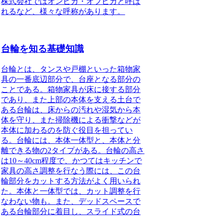
株式会社ではオンピカ・オフピカと呼ば
れるなど、様々な呼称があります。
台輪を知る基礎知識
台輪とは、
タンスや戸棚といった箱物家
具の一番底辺部分で、台座となる部分の
ことである
。箱物家具が床に接する部分
であり、また上部の本体を支える土台で
ある台輪は、床からの汚れや湿気から本
体を守り、また掃除機による衝撃などが
本体に加わるのを防ぐ役目を担ってい
る。台輪には、本体一体型と、本体と分
離できる物の2タイプがある。台輪の高さ
は10～40cm程度で、かつてはキッチンで
家具の高さ調整を行なう際には、この台
輪部分をカットする方法がよく用いられ
た。本体と一体型では、カット調整を行
なわない物も。また、デッドスペースで
ある台輪部分に着目し、スライド式の台