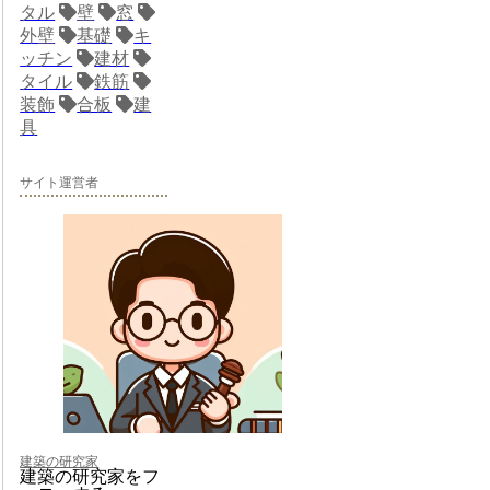
タル
壁
窓
外壁
基礎
キ
ッチン
建材
タイル
鉄筋
装飾
合板
建
具
サイト運営者
建築の研究家
建築の研究家をフ