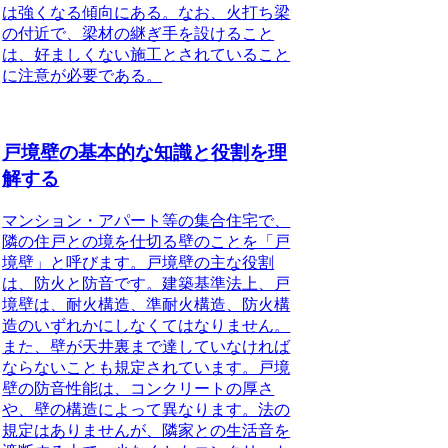
は強くなる傾向にある。
なお、火打ち梁
の付近で、梁材の継ぎ手を設けること
は、好ましくない施工とされていること
に注意が必要である。
戸境壁の基本的な知識と役割を理
解する
マンション・アパート等の集合住宅で、
隣の住戸との境を仕切る壁のこと
を「戸
境壁」と呼びます。戸境壁の主な役割
は、防火と防音です。建築基準法上、戸
境壁は、耐火構造、準耐火構造、防火構
造のいずれかにしなくてはなりません。
また、壁が天井裏まで達していなければ
ならないことも規定されています。戸境
壁の防音性能は、コンクリートの厚さ
や、壁の構造によって異なります。法の
規定はありませんが、隣家との生活音を