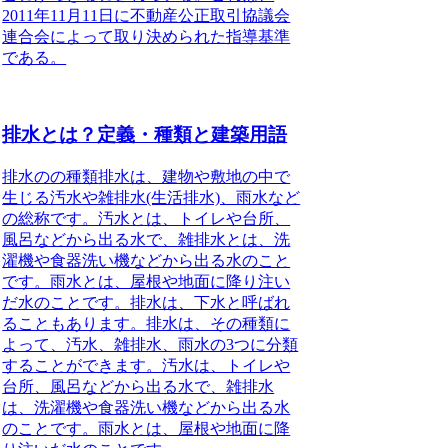
2011年11月11日に不動産公正取引協議会
連合会によって取り決められた指導基準
である。
排水とは？定義・種類と建築用語
排水のの種類
排水は、建物や敷地の中で
生じる汚水や雑排水(生活排水)、雨水など
の総称です。汚水とは、トイレや台所、
風呂などから出る水で、雑排水とは、洗
濯機や食器洗い機などから出る水のこと
です。雨水とは、屋根や地面に降り注い
だ水のことです。排水は、下水と呼ばれ
ることもあります。排水は、その種類に
よって、汚水、雑排水、雨水の3つに分類
することができます。汚水は、トイレや
台所、風呂などから出る水で、雑排水
は、洗濯機や食器洗い機などから出る水
のことです。雨水とは、屋根や地面に降