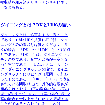
輪収納を組み込んだキッチンキャビネッ
トなどもある。
ダイニングとは？DKとLDKの違い
ダイニングとは、食事をする空間のこと
であり、戸建住宅や賃貸住宅では、ダイ
ニングのみの間取りはほとんどなく、多
くの場合、「DK」や「LDK」という間取
りである。「DK」とは、ダイニングキッ
チンの略であり、食堂と台所が一室とな
った空間である。「LDK」とは、リビン
グ・ダイニングキッチンの略で、ダイニ
ングキッチンにリビング（居間）が加わ
ったものである。
「DK」「LDK」と表記
されている間取りには、具体的な広さが
定められており、1室の場合4.5畳、2室の
場合6畳以上が「DK」、1室の場合8畳、2
室の場合10畳以上が「LDK」と表記する
ことができる
とされている。これは、