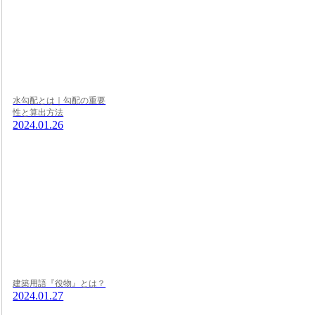
水勾配とは｜勾配の重要
性と算出方法
2024.01.26
建築用語『役物』とは？
2024.01.27