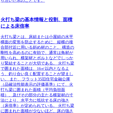
り注いだ水のことです。
火打ち梁の基本情報と役割、面積
による床倍率
火打ち梁とは、床組または小屋組の水平
構面の変形を防止するために、縦横の接
合部付近に用いる斜め材のこと。
構造の
剛性を高めるのに有効で、通常は角材が
用いられ、横架材とボルトなどでしっか
り緊結することが大切である。 火打ち梁
で囲まれた面積は、16㎡以内となるよ
う、釣り合い良く配置することが望まし
い。 また、フラット35旧住宅金融公庫
（品確法性能表示の評価基準）にて、火
打ち梁に囲まれた面積（平均負担面
積）、及びその部分の主たる横架材の寸
法により、水平力に抵抗する床の強さ
（床倍率）が定められている。
火打ち梁
に囲まれた面積が少ないほど、床の強さ