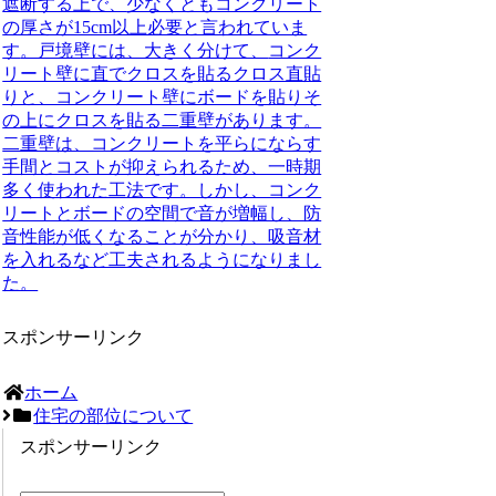
遮断する上で、
少なくともコンクリート
の厚さが15cm以上必要と言われていま
す
。戸境壁には、大きく分けて、
コンク
リート壁に直でクロスを貼るクロス直貼
りと、コンクリート壁にボードを貼りそ
の上にクロスを貼る二重壁
があります。
二重壁は、コンクリートを平らにならす
手間とコストが抑えられるため、一時期
多く使われた工法です。しかし、コンク
リートとボードの空間で音が増幅し、防
音性能が低くなることが分かり、吸音材
を入れるなど工夫されるようになりまし
た。
スポンサーリンク
ホーム
住宅の部位について
スポンサーリンク