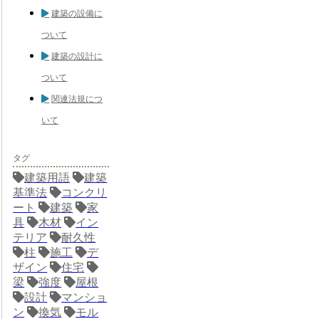
建築の設備に
ついて
建築の設計に
ついて
関連法規につ
いて
タグ
建築用語
建築
基準法
コンクリ
ート
建築
家
具
木材
イン
テリア
耐久性
柱
施工
デ
ザイン
住宅
梁
強度
屋根
設計
マンショ
ン
換気
モル