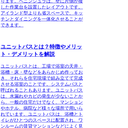
ります。
ペニンシュラ
は、壁に片側が接
した作業台を設置したレイアウトです。
アイランド型よりも省スペースで、キッ
チンとダイニングを一体化させることが
できます。
ユニットバスとは？特徴やメリッ
ト・デメリットを解説
ユニットバスとは、
工場で浴室の天井・
浴槽・床・壁などをあらかじめ作ってお
き、それらを住宅現場で組み立てて完成
させる浴室のこと
です。システムバスと
呼ばれることもあります。ユニットバス
は、水漏れやカビの発生が少ないことか
ら、一般の住宅だけでなく、マンション
やホテル、病院など様々な場所で用いら
れています。ユニットバスは、浴槽とト
イレがひとつのスペースに配置され、ワ
ンルームの賃貸マンションなどによく見