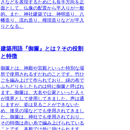
さなどを表現するためにも長手方向を正
面として、仏像の配置から平入りが一般
的。また、神社建築では、神明造り、八
幡造り、流れ造り、権現造りなどが平入
りとなる。
建築用語『御簾』とは？その役割
と特徴
御簾とは、神殿や宮殿といった特別な場
所で使用されるすだれのことです
。竹ひ
ごを編み上げて作られており、緑の布で
ふちどりをしたものは特に御簾と呼ばれ
ます。御簾は、大名や公家といった人々
が境界として使用してきました。声は通
しますが、姿は見ることができないた
め、接見の場などでも使用されてきまし
た。御簾は、神社でも使用されており、
その特徴は赤い糸で編み上げられている
ことです。本殿では外に掛けられます