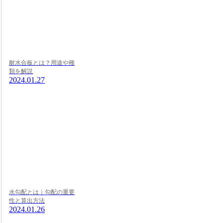
耐水合板とは？用途や種
類を解説
2024.01.27
水勾配とは｜勾配の重要
性と算出方法
2024.01.26