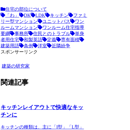
住宅の部位について
「わ」
DK
LDK
キッチン
ファミ
リー型マンション
ユニットバス
ワン
ルームマンション
ワンルーム住宅指導
要綱
事務所
住民とのトラブル
単身
者用住宅
和製英語
定義
専有面積
建築用語
条例
洋室
近隣紛争
スポンサーリンク
建築の研究家
関連記事
キッチンレイアウトで快適なキッ
チンに
キッチンの種類
は、主に「
I型
」「
L型
」