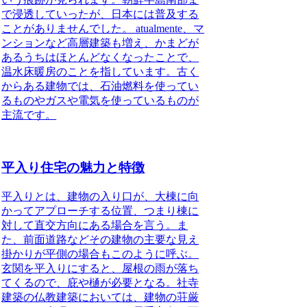
で浸透していったが、日本には普及する
ことがありませんでした。 atualmente、マ
ンションなど高層建築も増え、かまどが
あるうちはほとんどなくなったことで、
温水床暖房のことを指しています。古く
からある建物では、石油燃料を使ってい
るものやガスや電気を使っているものが
主流です。
平入り住宅の魅力と特徴
平入りとは、建物の入り口が、大棟に向
かってアプローチする位置、つまり棟に
対して直交方向にある場合を言う。ま
た、前面道路などその建物の主要な見え
掛かりが平側の場合もこのように呼ぶ。
玄関を平入りにすると、屋根の雨が落ち
てくるので、庇や樋が必要となる。社寺
建築の仏教建築においては、建物の荘厳