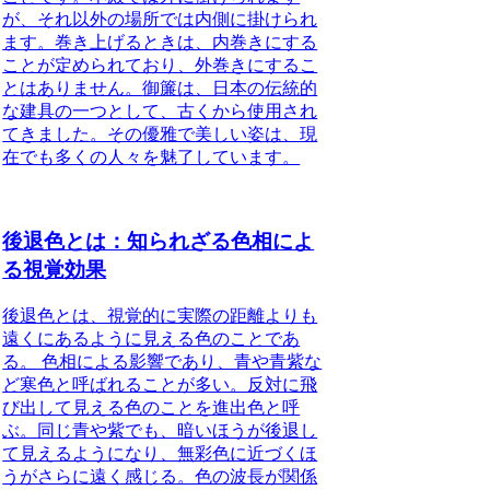
が、それ以外の場所では内側に掛けられ
ます。巻き上げるときは、内巻きにする
ことが定められており、外巻きにするこ
とはありません。
御簾は、日本の伝統的
な建具の一つとして、古くから使用され
てきました
。その優雅で美しい姿は、現
在でも多くの人々を魅了しています。
後退色とは：知られざる色相によ
る視覚効果
後退色とは、視覚的に実際の距離よりも
遠くにあるように見える色のことであ
る。
色相による影響であり、青や青紫な
ど寒色と呼ばれることが多い。反対に飛
び出して見える色のことを進出色と呼
ぶ。同じ青や紫でも、暗いほうが後退し
て見えるようになり、無彩色に近づくほ
うがさらに遠く感じる。色の波長が関係