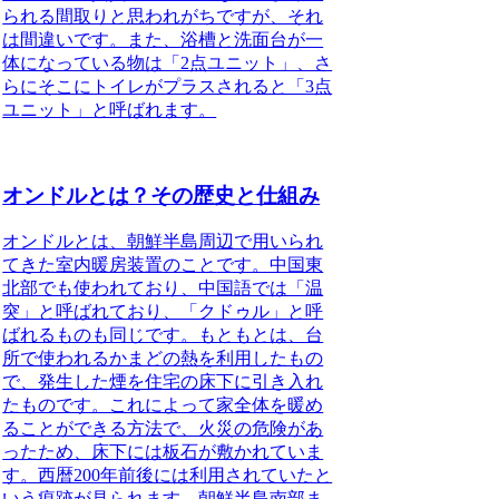
られる間取りと思われがちですが、それ
は間違いです。また、浴槽と洗面台が一
体になっている物は「2点ユニット」、さ
らにそこにトイレがプラスされると「3点
ユニット」と呼ばれます。
オンドルとは？その歴史と仕組み
オンドルとは、朝鮮半島周辺で用いられ
てきた室内暖房装置のこと
です。中国東
北部でも使われており、中国語では「温
突」と呼ばれており、「クドゥル」と呼
ばれるものも同じです。もともとは、台
所で使われるかまどの熱を利用したもの
で、発生した煙を住宅の床下に引き入れ
たものです。これによって家全体を暖め
ることができる方法で、火災の危険があ
ったため、床下には板石が敷かれていま
す。西暦200年前後には利用されていたと
いう痕跡が見られます。朝鮮半島南部ま