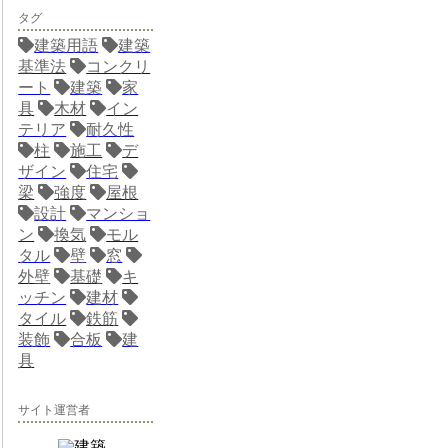
タグ
建築用語
建築
基準法
コンクリ
ート
建築
家
具
木材
イン
テリア
耐久性
柱
施工
デ
ザイン
住宅
梁
強度
屋根
設計
マンショ
ン
換気
モル
タル
壁
窓
外壁
基礎
キ
ッチン
建材
タイル
鉄筋
装飾
合板
建
具
サイト運営者