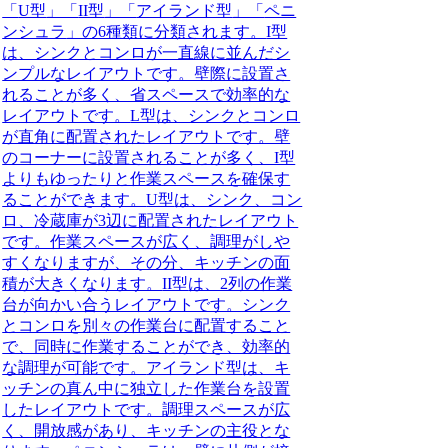
「
U型
」「
II型
」「
アイランド型
」「
ペニ
ンシュラ
」の6種類に分類されます。
I型
は、シンクとコンロが一直線に並んだシ
ンプルなレイアウトです。壁際に設置さ
れることが多く、省スペースで効率的な
レイアウトです。
L型
は、シンクとコンロ
が直角に配置されたレイアウトです。壁
のコーナーに設置されることが多く、I型
よりもゆったりと作業スペースを確保す
ることができます。
U型
は、シンク、コン
ロ、冷蔵庫が3辺に配置されたレイアウト
です。作業スペースが広く、調理がしや
すくなりますが、その分、キッチンの面
積が大きくなります。
II型
は、2列の作業
台が向かい合うレイアウトです。シンク
とコンロを別々の作業台に配置すること
で、同時に作業することができ、効率的
な調理が可能です。
アイランド型
は、キ
ッチンの真ん中に独立した作業台を設置
したレイアウトです。調理スペースが広
く、開放感があり、キッチンの主役とな