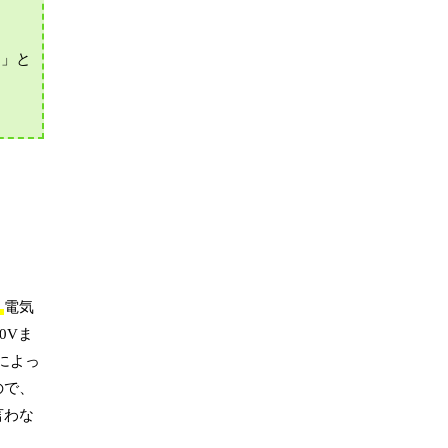
ト」と
。
電気
0Vま
によっ
ので、
言わな