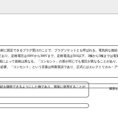
機材に固定できるプラグ受けのことで、プラグソケットとも呼ばれる。電気的な接続
おり、定格電圧は100Vから300Vまで、定格電流は50A以下、2極から5極までは電
国によって規格は異なる。「コンセント」の形が同じでも電圧が異なることがあり
が必要。「コンセント」という言葉は和製英語であり、正式にはエレクトリカル・ア
続を随時できるようにした物であり、簡単に使用することが
建築を