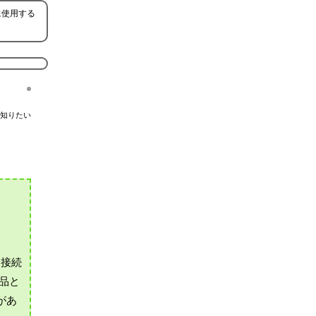
に使用する
知りたい
に接続
製品と
があ