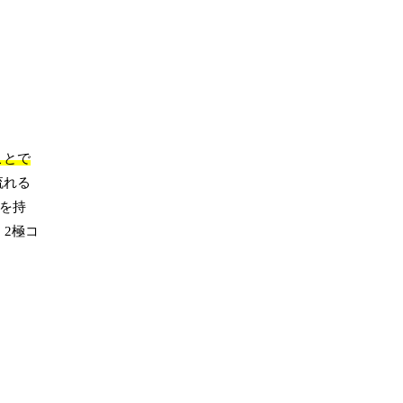
ことで
流れる
子を持
2極コ