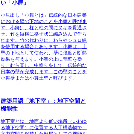
い「小舞」
小見出し「小舞とは」伝統的な日本建築
における壁の下地のことを
小舞
と呼びま
す。小舞は、柱と柱の間にヌキを貫通さ
せ、竹を縦横に格子状に編み込んで作ら
れます。竹の代わりに、わらやシュロ縄
を使用する場合もあります。
小舞
は、土
壁の下地として使われ、壁に強度と断熱
効果を与えます。
小舞
の上に荒壁を塗
り、むら直し、中塗りをして、伝統的な
日本の壁が完成します。この壁のことを
小舞壁
または
小舞土壁
と呼びます。
建築用語「地下室」：地下空間と
機能性
地下室とは、地面より低い場所（いわゆ
る地下空間）に位置する人工構造物で、
室内空間を保持した部屋としての機能を