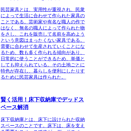
民芸家具とは、実用性が重視され、民衆
によって生活に合わせて作られた家具の
ことである。
芸術家や有名な職人の作で
はなく、無名の職人によって作られた物
をさし、これを販売して名前を高めよう
という意図はまったくない家具である。
需要に合わせて生産されていくことにな
るため、数も多く作られる傾向があり、
日常的に使うことができるため、単価と
しても抑えられている。その土地ごとに
特色が存在し、暮らしを便利にしたりす
るために民芸家具は作られた。
賢く活用！床下収納庫でデッドス
ペース解消
床下収納庫とは、床下に設けられた収納
スペースのことです。
床下は、床を支え