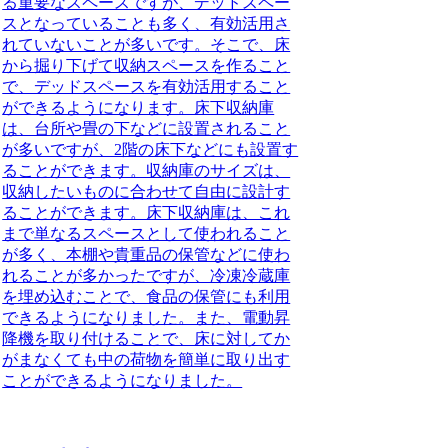
る重要なスペースですが、デッドスペー
スとなっていることも多く、有効活用さ
れていないことが多いです。そこで、床
から掘り下げて収納スペースを作ること
で、デッドスペースを有効活用すること
ができるようになります。床下収納庫
は、台所や畳の下などに設置されること
が多いですが、2階の床下などにも設置す
ることができます。収納庫のサイズは、
収納したいものに合わせて自由に設計す
ることができます。床下収納庫は、これ
まで単なるスペースとして使われること
が多く、本棚や貴重品の保管などに使わ
れることが多かったですが、冷凍冷蔵庫
を埋め込むことで、食品の保管にも利用
できるようになりました。また、電動昇
降機を取り付けることで、床に対してか
がまなくても中の荷物を簡単に取り出す
ことができるようになりました。