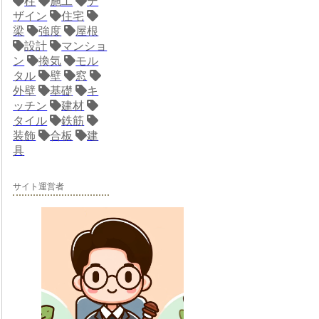
柱
施工
デ
ザイン
住宅
梁
強度
屋根
設計
マンショ
ン
換気
モル
タル
壁
窓
外壁
基礎
キ
ッチン
建材
タイル
鉄筋
装飾
合板
建
具
サイト運営者