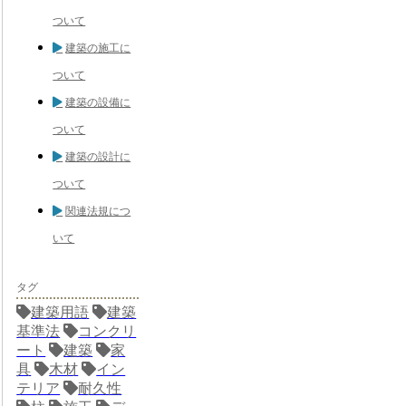
ついて
建築の施工に
ついて
建築の設備に
ついて
建築の設計に
ついて
関連法規につ
いて
タグ
建築用語
建築
基準法
コンクリ
ート
建築
家
具
木材
イン
テリア
耐久性