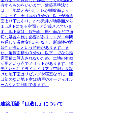
有するもの
をいいます。建築基準法で
は、「地階と表記し、床が地盤面より下
にあって、天井高の３分の１以上が地盤
面より下にあり、かつ天井が地盤面から
１m以下にある空間」と定義されていま
す。
地下室は、採光面、衛生面などで適
切な処置を施す必要がありますが、年間
を通して温度変化が少なく、断熱性や遮
音性が高いという特徴があります。
ま
た、延床面積の３分の１以下までなら延
床面積に算入されないため、土地の有効
活用という点でメリットがあります。採
光のためにドライエイリア（空堀）を設
けた地下室はリビングや寝室などに、開
口部のない地下室は納戸やオーディオル
ームなどに利用できます。
建築用語『目透し』について