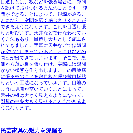
目透しとは、板などを張る場合に、隙間
を設けて張りつける方法のことです。
隙
間ができることによって、視線が通るこ
とになり、空間を広く感じさせることが
できるようになります。これを目透し張
りと呼びます。天井などで行なわれてい
く方法もあり、目透し天井として施工さ
れてきました。実際に天井などでは隙間
が空いてしまっていると、ほこりなどの
問題が出てきてしまいます。そこで、裏
側から薄い板を張り付け、実際には隙間
がない状態を作り出します。この目地底
に張る板のことを敷目板と呼び敷目板貼
りという工法になっていきます。目地の
ように隙間が空いていくことによって、
天井の板は大きく見えるようになって、
部屋の中を大きく見せることもできるよ
うになります。
民芸家具の魅力を深掘る