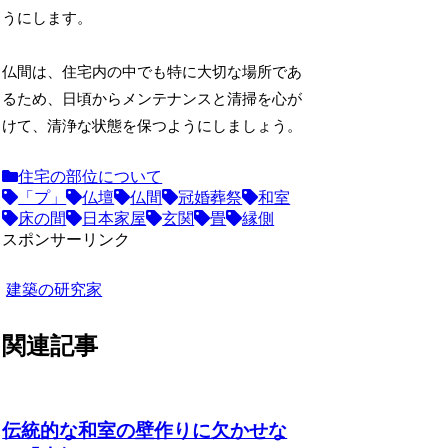
うにします。
仏間は、住宅内の中でも特に大切な場所であ
るため、日頃からメンテナンスと清掃を心が
けて、清浄な状態を保つようにしましょう。
住宅の部位について
「プ」
仏壇
仏間
冠婚葬祭
和室
床の間
日本家屋
玄関
畳
縁側
スポンサーリンク
建築の研究家
関連記事
伝統的な和室の壁作りに欠かせな