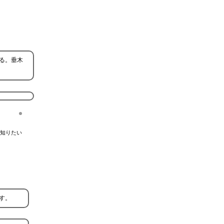
る。垂木
知りたい
す。