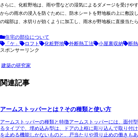
さらに、化粧野地は、雨や雪などの湿気によるダメージを受けや
からの雨水の浸入を防ぐために、防水シートを野地板の上に敷設
の端部は、水切りが効くように加工し、雨水が野地板に直接当た
住宅の部位について
「ケ」
ロフト
化粧野地
外断熱工法
小屋裏収納
断熱
スポンサーリンク
建築の研究家
関連記事
アームストッパーとは？その種類と使い方
アームストッパーの種類と特徴
アームストッパーには、面付型
るタイプで、埋め込み型は、ドアの上框に彫り込んで取り付け
を止める機能しかないものと、戸当たりや滑り止めの働きもあ