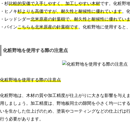
・杉
比較的安価で入手しやすく、加工しやすい木材
です。化粧野
・ヒノキ
杉よりも高価ですが、耐久性と耐候性に優れています
。
・レッドシダー
北米原産の針葉樹で、耐久性と耐候性に優れてい
・パイン
こちらも北米原産の針葉樹です
。化粧野地に使用すると
化粧野地を使用する際の注意点
化粧野地を使用する際の注意点
化粧野地は、木材の質や加工精度が仕上がりに大きな影響を与え
用しましょう。加工精度は、野地板同士の隙間を小さく均一にす
いを生かした仕上げのため、塗装やコーティングなどの仕上げは
行う必要があります。