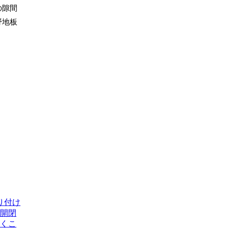
の隙間
野地板
り付け
開閉
くこ