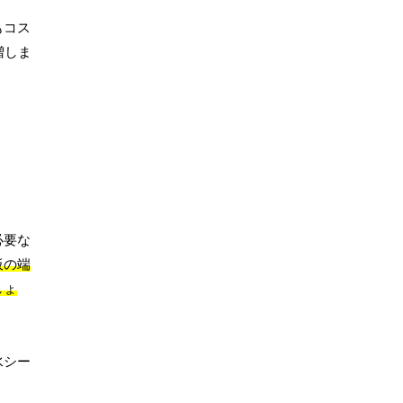
もコス
増しま
必要な
板の端
しょ
水シー