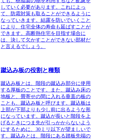
ても、樹脂製の物を利用するなど配慮を
していく必要があります。これによっ
て、防霜対策も取ることができるように
なっていきます。結露を防いでいくこと
により、住宅全体の寿命も延ばすことが
できます。高断熱住宅を目指す場合に
は、決して欠かすことができない部材だ
と言えるでしょう。
蹴込み板の役割と種類
蹴込み板とは、階段の蹴込み部分に使用
する厚板のこと
です。また、蹴込み床の
地板と、畳寄せの間に入れる垂直の板の
ことも、蹴込み板と呼びます。蹴込板は
上部が下部よりも少し前に出るような形
になっています。蹴込が長いと階段を上
げるときにつま先が引っかからないよう
にするために、30ミリ以下が望ましいで
す。蹴込みとは、階段にある踏板先端の