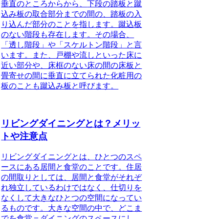
垂直のところからから、
下段の踏板と蹴
込み板の取合部分までの間の、踏板の入
り込んだ部分のこと
を指します。蹴込板
のない階段も存在します。その場合、
「透し階段」や「スケルトン階段」と言
います。また、
戸棚や流しといった床に
近い部分や、床框のない床の間の床板と
畳寄せの間に垂直に立てられた化粧用の
板のことも蹴込み板と呼びます
。
リビングダイニングとは？メリッ
トや注意点
リビングダイニングとは
、ひとつのスペ
ースにある居間と食堂のことです。住居
の間取りとしては、居間と食堂がそれぞ
れ独立しているわけではなく、仕切りを
なくして大きなひとつの空間になってい
るものです。大きな空間の中で、どこま
でを食堂＝ダイニングのスペースにし、