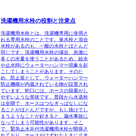
洗濯機用水栓の役割と注意点
洗濯機用水栓とは、
洗濯機専用に使用さ
れる専用水栓
のことです。単水栓と混合
水栓があるのも、一般の水栓とほとんど
同じです。洗濯機用水栓の場合
、急激に
多くの水量を使うことがあるため、給水
や止水時にウォーターハンマー現象を起
こしてしまうことがあります。そのた
め、防止策として、ウォーターハンマー
防止機構が内蔵されている物が設置され
ています。
蛇口には、
ホースの脱着がし
やすいような形状
です。普段から水道栓
は全開で、ホースはつなぎっぱなしにな
ることがほとんどですが、
もし抜けてし
まうようなことが起きると、漏水事故に
なってしまう可能性があります。そこ
で、緊急止水弁付洗濯機用水栓が開発さ
れており、ホースがはずれたときに止水