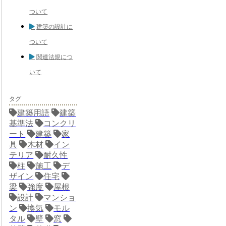
ついて
建築の設計に
ついて
関連法規につ
いて
タグ
建築用語
建築
基準法
コンクリ
ート
建築
家
具
木材
イン
テリア
耐久性
柱
施工
デ
ザイン
住宅
梁
強度
屋根
設計
マンショ
ン
換気
モル
タル
壁
窓