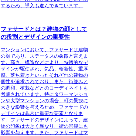
するため、導入も進んできています。
ファサードとは？建物の顔として
の役割とデザインの重要性
マンションにおいて、
ファサードは建物
の顔であり、ステータスの象徴と言えま
す
。高さ、構造などにより、特徴的なデ
ザインが駆使され、気品、斬新性、重厚
感、落ち着きといったそれぞれの建物の
個性を追求されており、また、街並みと
の調和、植栽などとのコーディネイトも
考慮されています。特にタワーマンショ
ンや大型マンションの場合、町の景観に
大きな影響を与えるため、
ファサードの
デザインは非常に重要な要素
となりま
す。ファサードのデザインによって、建
物の印象は大きく異なり、街の景観にも
影響を与えます。また、
ファサードはマ