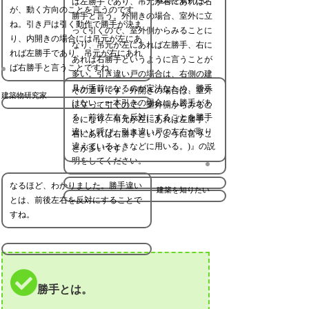
ば左勝手であり、吊元が右にあれば右
が、動く方向のことを言うのです
勝手と言う。外開きの場合、室外に立
ね。引き戸は引く動作で勝手が決ま
って引くので、室外側からみることに
り、内開きの場合には吊元が左にあ
なり、吊元が左にあれば左勝手、右に
れば左勝手であり、吊元が右にあれ
あれば右勝手というように言うことが
ば右勝手と言うことですね。
多い。引き違い戸の場合は、右側の建
具が手前になるのが定法なため、勝手
その通りです。外開きの場合は、室外
建築物研究家
はない。一本引きの場合にも勝手があ
に立って引くので、室外側からみるこ
る。前後左右を反対にすることを勝手
とになり、吊元が左にあれば左勝手、
違いと呼び、引き違い戸の左右が取り
右にあれば右勝手というように言うこ
違えているときなどに用いる。)』の説
とが多いです。
明をしてください。
なるほど、わかりました。勝手違い
建築を知りたい
とは、前後左右を反対にすることで
すね。
勝手とは。