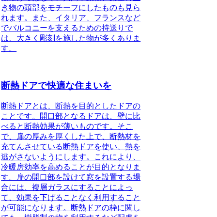
き物の頭部をモチーフにしたものも見ら
れます。また、イタリア、フランスなど
でバルコニーを支えるための持送りで
は、大きく彫刻を施した物が多くありま
す。
断熱ドアで快適な住まいを
断熱ドアとは、断熱を目的としたドアの
こと
です。開口部となるドアは、壁に比
べると断熱効果が薄いものです。そこ
で、扉の厚みを厚くした上で、断熱材を
充てんさせている断熱ドアを使い、熱を
逃がさないようにします。これにより、
冷暖房効率を高めることが目的となりま
す。扉の開口部を設けて窓を設置する場
合には、複層ガラスにすることによっ
て、効果を下げることなく利用すること
が可能になります。断熱ドアの枠に関し