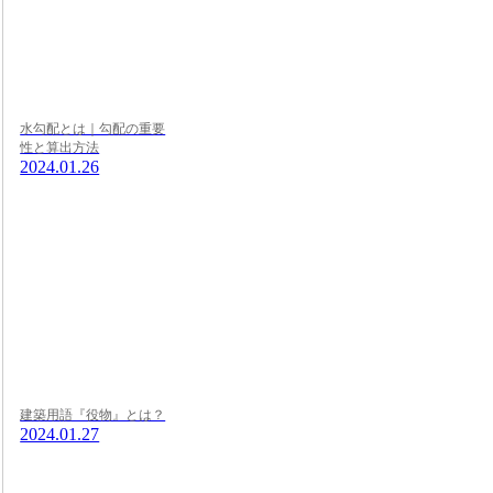
水勾配とは｜勾配の重要
性と算出方法
2024.01.26
建築用語『役物』とは？
2024.01.27