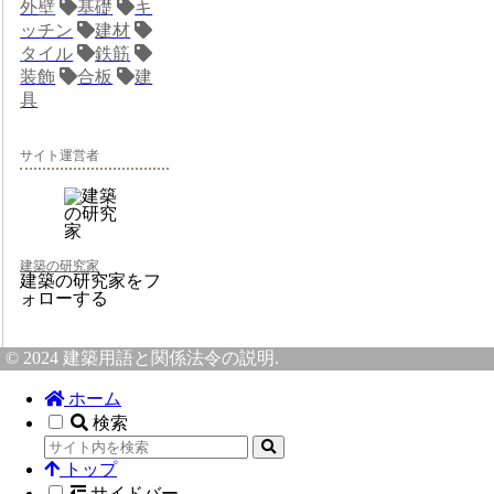
外壁
基礎
キ
ッチン
建材
タイル
鉄筋
装飾
合板
建
具
サイト運営者
建築の研究家
建築の研究家をフ
ォローする
© 2024 建築用語と関係法令の説明.
ホーム
検索
トップ
サイドバー