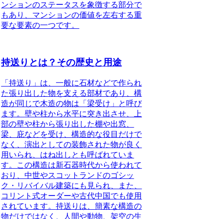
ンションのステータスを象徴する部分
で
もあり、マンションの価値を左右する重
要な要素の一つです。
持送りとは？その歴史と用途
「持送り」は、一般に石材などで作られ
た張り出した物を支える部材であり、構
造が同じで木造の物は「梁受け」と呼び
ます。
壁や柱から水平に突き出させ、上
部の壁や柱から張り出した棚や出窓、
梁、庇などを受け、構造的な役目だけで
なく、演出としての装飾された物が良く
用いられ、はね出しとも呼ばれていま
す。この構造は新石器時代から使われて
おり、中世やスコットランドのゴシッ
ク・リバイバル建築にも見られ、また、
コリント式オーダーや古代中国でも使用
されています。
持送りは、簡素な構造の
物だけではなく、人間や動物、架空の生