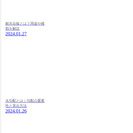
耐水合板とは？用途や種
類を解説
2024.01.27
水勾配とは｜勾配の重要
性と算出方法
2024.01.26