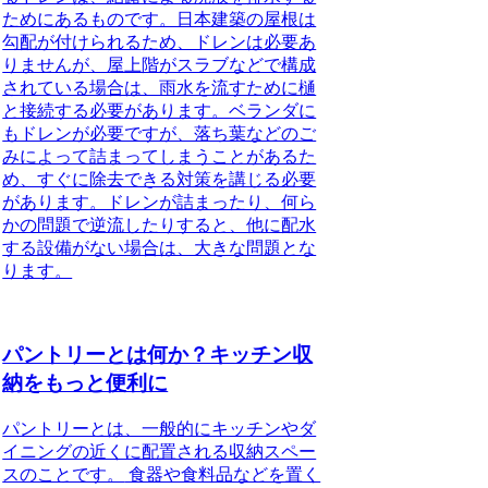
ためにあるものです。日本建築の屋根は
勾配が付けられるため、ドレンは必要あ
りませんが、屋上階がスラブなどで構成
されている場合は、雨水を流すために樋
と接続する必要があります。ベランダに
もドレンが必要ですが、落ち葉などのご
みによって詰まってしまうことがあるた
め、すぐに除去できる対策を講じる必要
があります。ドレンが詰まったり、何ら
かの問題で逆流したりすると、他に配水
する設備がない場合は、大きな問題とな
ります。
パントリーとは何か？キッチン収
納をもっと便利に
パントリーとは、一般的にキッチンやダ
イニングの近くに配置される収納スペー
スのことです。
食器や食料品などを置く