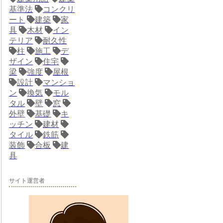
基準法
コンクリ
ート
建築
家
具
木材
イン
テリア
耐久性
柱
施工
デ
ザイン
住宅
梁
強度
屋根
設計
マンショ
ン
換気
モル
タル
壁
窓
外壁
基礎
キ
ッチン
建材
タイル
鉄筋
装飾
合板
建
具
サイト運営者