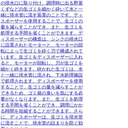
の排水口に取り付け、調理時に出る野菜
くずなどの生ゴミを細かく砕いて水と一
緒に排水管に流す装置のことです。
ディ
スポーザーを使用することで、生ゴミの
量を減らすことができ、また、生ゴミを
処理する手間を省くことができます。
デ
ィスポーザーの構造は、シンクの排水口
に設置されたモーターと、モーターの回
転によって生ゴミを砕く刃で構成されて
います。生ゴミをディスポーザーに入れ
ると、モーターが回転し、刃が生ゴミを
細かく砕きます。砕かれた生ゴミは、水
と一緒に排水管に流され、下水処理施設
で処理されます。ディスポーザーを使用
することで、生ゴミの量を減らすことが
できるため、ゴミ箱の臭いを気にする必
要がなくなります。また、生ゴミを処理
する手間を省くことができ、調理にかか
る時間を短縮することができます。さら
に、ディスポーザーは、生ゴミを排水管
に流すことで、排水管の詰まりを防ぐ効