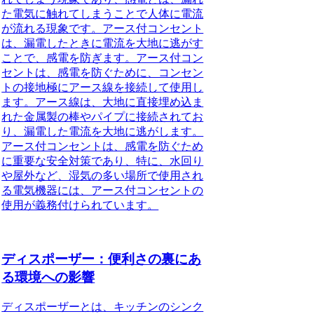
た電気に触れてしまうことで人体に電流
が流れる現象です。アース付コンセント
は、漏電したときに電流を大地に逃がす
ことで、感電を防ぎます。アース付コン
セントは、感電を防ぐために、コンセン
トの接地極にアース線を接続して使用し
ます。アース線は、大地に直接埋め込ま
れた金属製の棒やパイプに接続されてお
り、漏電した電流を大地に逃がします。
アース付コンセントは、感電を防ぐため
に重要な安全対策であり、特に、水回り
や屋外など、湿気の多い場所で使用され
る電気機器には、アース付コンセントの
使用が義務付けられています。
ディスポーザー：便利さの裏にあ
る環境への影響
ディスポーザーとは、キッチンのシンク