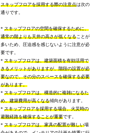
スキップフロアを採用する際の注意点
は次の
通りです。
*
スキップフロアの空間を確保するために、
通常の階よりも天井の高さが低くなる
ことが
多いため、圧迫感を感じないように注意が必
要です。
*
スキップフロアは、建築面積を有効活用で
きるメリットがありますが、階段の設置が必
要なので、その分のスペースを確保する必要
があります。
*
スキップフロアは、構造的に複雑になるた
め、建築費用が高くなる
傾向があります。
*
スキップフロアを採用する場合、火災時の
避難経路を確保することが重要
です。
*
スキップフロアは、家具の配置が難しい
場
合があるので、インテリアの計画を慎重に行