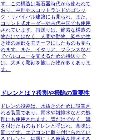
す。この構造は新石器時代から使われて
おり、中世やスコットランドのゴシッ
ク・リバイバル建築にも見られ、また、
コリント式オーダーや古代中国でも使用
されています。
持送りは、簡素な構造の
物だけではなく、人間や動物、架空の生
き物の頭部をモチーフにしたものも見ら
れます。また、イタリア、フランスなど
でバルコニーを支えるための持送りで
は、大きく彫刻を施した物が多くありま
す。
ドレンとは？役割や掃除の重要性
ドレンの役割
は、水抜きのために設置さ
れる装置であり、雨水や雑排水などの処
理にも使用されます。管だけでなく、溝
を付けたものもドレンと呼ばれ、意味は
同じです。エアコンに取り付けられてい
るドレンは、結露による廃液を排水する