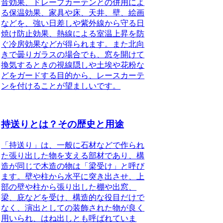
音効果、ドレープカーテンとの併用によ
る保温効果、家具や床、天井、壁、絵画
などを、強い日差しや紫外線から守る日
焼け防止効果、熱線による室温上昇を防
ぐ冷房効果などが得られます。また北向
きで曇りガラスの場合でも、窓を開けて
換気するときの視線隠しや土埃や花粉な
どをガードする目的から、レースカーテ
ンを付けることが望ましいです。
持送りとは？その歴史と用途
「持送り」は、一般に石材などで作られ
た張り出した物を支える部材であり、構
造が同じで木造の物は「梁受け」と呼び
ます。
壁や柱から水平に突き出させ、上
部の壁や柱から張り出した棚や出窓、
梁、庇などを受け、構造的な役目だけで
なく、演出としての装飾された物が良く
用いられ、はね出しとも呼ばれていま