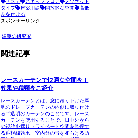
「ス」
スキップフロア
メゾネット
タイプ
建築用語
開放的な空間
高低
差を付ける
スポンサーリンク
建築の研究家
関連記事
レースカーテンで快適な空間を！
効果や種類をご紹介
レースカーテンとは、窓に吊り下げた厚
地のドレープカーテンの内側に取り付け
る半透明のカーテンのことです。
レース
カーテンを使用することで、日中外から
の視線を遮りプライベート空間を確保す
る遮視線効果、室内外の音を和らげる防