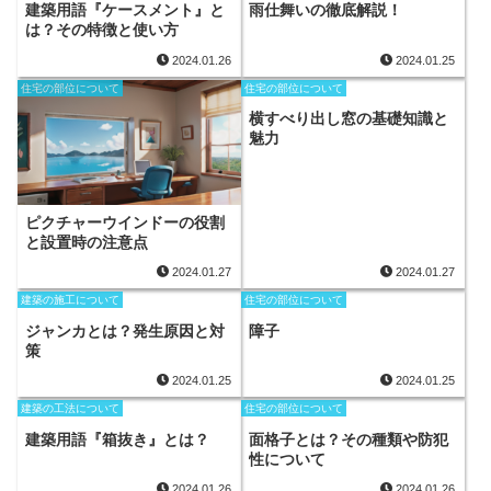
建築用語『ケースメント』と
雨仕舞いの徹底解説！
は？その特徴と使い方
2024.01.26
2024.01.25
住宅の部位について
住宅の部位について
横すべり出し窓の基礎知識と
魅力
ピクチャーウインドーの役割
と設置時の注意点
2024.01.27
2024.01.27
建築の施工について
住宅の部位について
ジャンカとは？発生原因と対
障子
策
2024.01.25
2024.01.25
建築の工法について
住宅の部位について
建築用語『箱抜き』とは？
面格子とは？その種類や防犯
性について
2024.01.26
2024.01.26