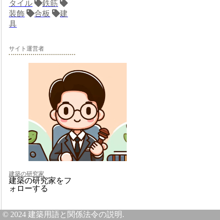
タイル
鉄筋
装飾
合板
建
具
サイト運営者
建築の研究家
建築の研究家をフ
ォローする
© 2024 建築用語と関係法令の説明.