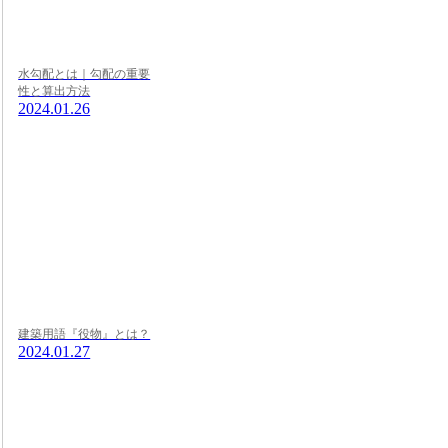
水勾配とは｜勾配の重要
性と算出方法
2024.01.26
建築用語『役物』とは？
2024.01.27