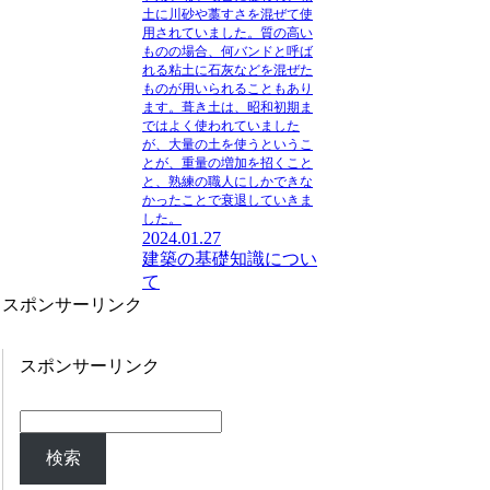
土に川砂や藁すさを混ぜて使
用されていました。質の高い
ものの場合、何バンドと呼ば
れる粘土に石灰などを混ぜた
ものが用いられることもあり
ます。
葺き土は、昭和初期ま
ではよく使われていました
が、大量の土を使うというこ
とが、重量の増加を招くこと
と、熟練の職人にしかできな
かったことで衰退していきま
した。
2024.01.27
建築の基礎知識につい
て
スポンサーリンク
スポンサーリンク
検索