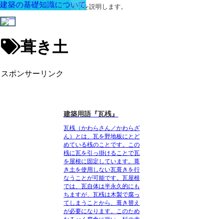
建材と資材について
建築の基礎知識について
建築に関する用語と関連法令を説明します。
葺き土
スポンサーリンク
建築用語『瓦桟』
瓦桟（かわらさん／かわらざ
ん）とは、瓦を野地板にとど
めている桟のこと
です。この
桟に瓦を引っ掛けることで瓦
を屋根に固定しています。葺
き土を使用しない瓦葺きを行
なうことが可能です。瓦屋根
では、瓦自体は半永久的にも
ちますが、
瓦桟は木製で腐っ
てしまうことから、葺き替え
が必要
になります。このため