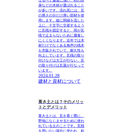
なるべく腐食に強い、杉の赤
身などの木材が選ばれること
が多いです。流れ尻には、瓦
の厚さの分だけ厚い部材を使
用します。縦に胴縁を流した
上に、十文字に交差するよう
に瓦桟を固定すると、雨が瓦
桟で止まらないために腐食し
にくくなります。近年では木
材だけでなくある無声の桟木
も市販されていて、耐久性も
向上しています。瓦桟の取り
付けなどは大工が行ない、瓦
の取り付けは瓦屋が行なって
います。
2024.01.28
建材と資材について
葺き土とは？そのメリッ
トとデメリット
葺き土とは、瓦を葺く際に、
野地になじませるために使わ
れている土のことです。瓦桟
を用いない場合に使われ、粘