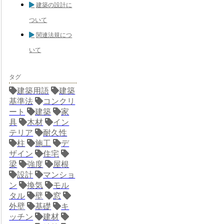
建築の設計に
ついて
関連法規につ
いて
タグ
建築用語
建築
基準法
コンクリ
ート
建築
家
具
木材
イン
テリア
耐久性
柱
施工
デ
ザイン
住宅
梁
強度
屋根
設計
マンショ
ン
換気
モル
タル
壁
窓
外壁
基礎
キ
ッチン
建材