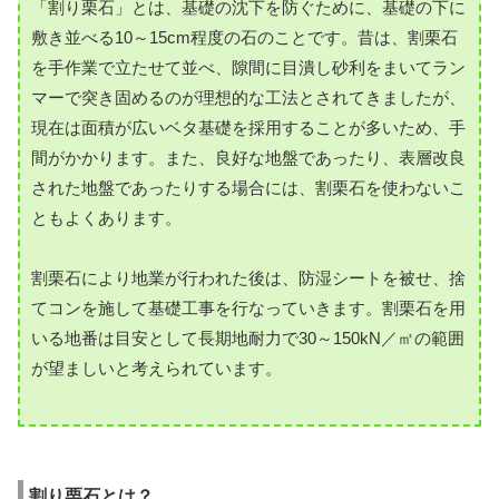
「割り栗石」とは、基礎の沈下を防ぐために、基礎の下に
敷き並べる10～15cm程度の石のことです。昔は、割栗石
を手作業で立たせて並べ、隙間に目潰し砂利をまいてラン
マーで突き固めるのが理想的な工法とされてきましたが、
現在は面積が広いベタ基礎を採用することが多いため、手
間がかかります。また、良好な地盤であったり、表層改良
された地盤であったりする場合には、割栗石を使わないこ
ともよくあります。
割栗石により地業が行われた後は、防湿シートを被せ、捨
てコンを施して基礎工事を行なっていきます。割栗石を用
いる地番は目安として長期地耐力で30～150kN／㎡の範囲
が望ましいと考えられています。
割り栗石とは？