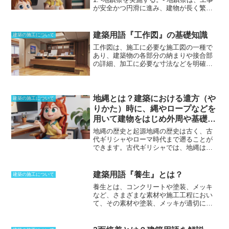
が安全かつ円滑に進み、建物が長く繁栄
することを祈願する儀式です。地鎮祭
は、工事が始まる前に実施されます。2. -
地縄張りを行う。- 地縄張りとは、敷地に
建築用語『工作図』の基礎知識
建築の施工について
縄を張って建物の位置を示す作業です。
工作図は、施工に必要な施工図の一種で
地縄張りは、工事請負者によって実施さ
あり、建築物の各部分の納まりや接合部
れます。3. -施主が立ち会い、確認す
の詳細、加工に必要な寸法などを明確に
る。- 地縄張りが完了したら、施主が立ち
表した図面です。
各種の設計図書との整
会い、確認します。施主は、縄の位置が
合性を図りつつ、静作成及び施工性を検
設計書通りであることを確認します。ま
討し、必要な情報が明確に表現されてい
た、上水道やガス、電気の引き込み位
いなければなりません。工作図以外の施
地縄とは？建築における遣方（や
置、湧き水や不自然な排水の有無なども
建築の施工について
工図には、原寸図、割付図などがありま
確認します。4. -間違いがなければ、基礎
りかた）時に、縄やロープなどを
す。
工作図には、木工事、鉄骨工事での
工事へと進む。- 施主が縄の位置を確認
用いて建物をはじめ外周や基礎な
各部分の納まりや寸法、型枠、鉄筋の加
し、間違いがなければ、基礎工事へと進
どの位置を地面に示すこと。
工など様々な種類があります。
施工の基
みます。基礎工事は、建物の基礎を作る
地縄の歴史と起源
地縄の歴史は古く、古
本となる情報が記載されるため、誤記や
作業です。
代ギリシャやローマ時代まで遡ることが
記載漏れなどによるトラブル回避のため
できます。古代ギリシャでは、地縄は
に、設計者及び施行者、監理者によって
「オルトスタタイ」と呼ばれ、建物の基
検討されます。原寸図は建具などを原寸
礎の位置を示すために使用されました。
大で設計した図面です。割付図はタイル
古代ローマでは、地縄は「グロム」と呼
建築用語『養生』とは？
建築の施工について
や床目地などを、意匠的に美しく取り付
ばれ、建物の角や外周の位置を示すため
けるための割付を図面にした物です。
養生とは、コンクリートや塗装、メッキ
に使用されました。地縄は、中世ヨーロ
など、さまざまな素材や施工工程におい
ッパでも使用され続けました。中世ヨー
て、その素材や塗装、メッキが適切に硬
ロッパでは、地縄は「ストリングライ
化したり、保護されたりするよう管理す
ン」と呼ばれ、建物の基礎の位置を示す
ること
を言います。養生は、建築基準法
ために使用されました。ストリングライ
でも定められており、コンクリートを打