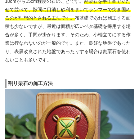
10cmから15cm程度の石のことです。
割栗石を手作業で立た
せて並べて、隙間に目潰し砂利をまいてランマーで突き固め
るのが理想的とされる工法です。
布基礎であれば施工する面
積も少ないですが、最近は面積が広いベタ基礎を採用する場
合が多く、手間が掛かります。そのため、小端立てにする作
業は行なわないのが一般的です。また、良好な地盤であった
り、表層改良された地盤であったりする場合は割栗石を使わ
ないことも多いです。
割り栗石の施工方法