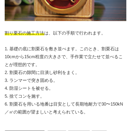
割り栗石の施工方法
は、以下の手順で行われます。
1. 基礎の底に割栗石を敷き並べます。このとき、割栗石は
10cmから15cm程度の大きさで、手作業で立たせて並べるこ
とが理想的です。
2. 割栗石の隙間に目潰し砂利をまく。
3. ランマーで突き固める。
4. 防湿シートを被せる。
5. 捨てコンを施す。
6. 割栗石を用いる地番は目安として長期地耐力で30〜150kN
／㎡の範囲が望ましいと考えられている。