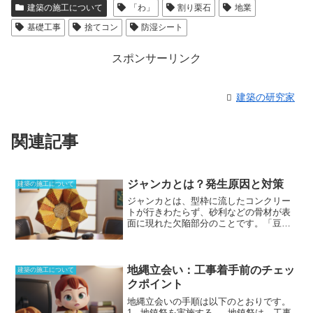
建築の施工について
「わ」
割り栗石
地業
基礎工事
捨てコン
防湿シート
スポンサーリンク
建築の研究家
関連記事
ジャンカとは？発生原因と対策
建築の施工について
ジャンカとは、型枠に流したコンクリー
トが行きわたらず、砂利などの骨材が表
面に現れた欠陥部分のこと
です。「豆板
（まめいた）」とも呼ばれます。コンク
リートの打設不良のひとつで、欠陥とな
ってしまうのです。砂やモルタルの量が
少なく、粗骨材が多く集まった部分で
地縄立会い：工事着手前のチェッ
建築の施工について
す。セメントと砂利の分離や締め固めの
クポイント
不足、型枠下端からセメントペーストの
地縄立会いの手順
は以下のとおりです。
漏れといった要因で隙間ができ、強度が
1. -地鎮祭を実施する。- 地鎮祭は、工事
下がっている状態です。