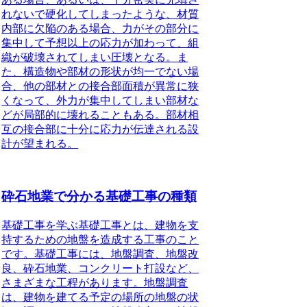
れないで硬化してしまったような、材質
内部に欠陥のある場合、力がその部分に
集中して予想以上の応力が加わって、組
織が破壊されてしまい圧壊となる。ま
た、構造物や部材の形状が均一でない場
合、他の部材との接合部面積が異常に狭
くなって、外力が集中してしまい部材な
どが局部的に壊れることもある。部材相
互の接合部に十分に応力が伝達される設
計が望まれる。
砕石地業で分かる基礎工事の種類
基礎工事を学ぶ
基礎工事とは、建物を支
持するための地盤を造成する工事のこと
です。基礎工事には、地盤調査、地盤改
良、砕石地業、コンクリート打設など、
さまざまな工程があります。地盤調査
は、建物を建てる予定の場所の地盤の状