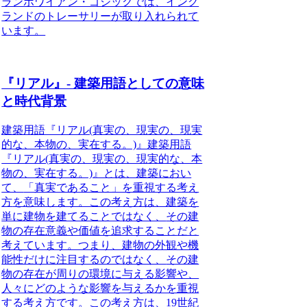
ランポワイアン・ゴシックでは、イング
ランドのトレーサリーが取り入れられて
います。
『リアル』- 建築用語としての意味
と時代背景
建築用語『リアル(真実の、現実の、現実
的な、本物の、実在する。)』
建築用語
『リアル(真実の、現実の、現実的な、本
物の、実在する。)』とは、建築におい
て、
「真実であること」を重視する考え
方
を意味します。この考え方は、建築を
単に建物を建てることではなく、
その建
物の存在意義や価値を追求すること
だと
考えています。つまり、建物の外観や機
能性だけに注目するのではなく、
その建
物の存在が周りの環境に与える影響や、
人々にどのような影響を与えるかを重視
する考え方です。この考え方は、19世紀