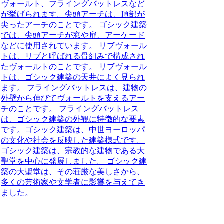
ヴォールト、フライングバットレス
など
が挙げられます。
尖頭アーチは、頂部が
尖ったアーチのことです。
ゴシック建築
では、尖頭アーチが窓や扉、アーケード
などに使用されています。
リブヴォール
トは、リブと呼ばれる骨組みで構成され
たヴォールトのことです。
リブヴォール
トは、ゴシック建築の天井によく見られ
ます。
フライングバットレスは、建物の
外壁から伸びてヴォールトを支えるアー
チのことです。
フライングバットレス
は、ゴシック建築の外観に特徴的な要素
です。
ゴシック建築は、中世ヨーロッパ
の文化や社会を反映した建築様式です。
ゴシック建築は、宗教的な建物である大
聖堂を中心に発展しました。
ゴシック建
築の大聖堂は、その荘厳な美しさから、
多くの芸術家や文学者に影響を与えてき
ました。