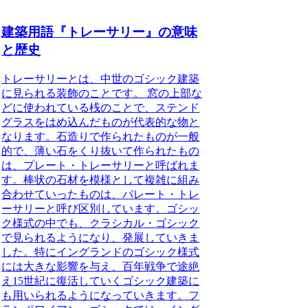
建築用語『トレーサリー』の意味
と歴史
トレーサリーとは、中世のゴシック建築
に見られる装飾のことです。
窓の上部な
どに使われている桟のことで、ステンド
グラスをはめ込んだものが代表的な物と
なります。石造りで作られたものが一般
的で、薄い石をくり抜いて作られたもの
は、プレート・トレーサリーと呼ばれま
す。棒状の石材を模様として複雑に組み
合わせていったものは、パレート・トレ
ーサリーと呼び区別しています。ゴシッ
ク様式の中でも、クラシカル・ゴシック
で見られるようになり、発展していきま
した。特にイングランドのゴシック様式
には大きな影響を与え、百年戦争で途絶
え15世紀に復活していくゴシック建築に
も用いられるようになっていきます。フ