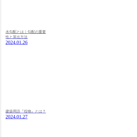
水勾配とは｜勾配の重要
性と算出方法
2024.01.26
建築用語『役物』とは？
2024.01.27