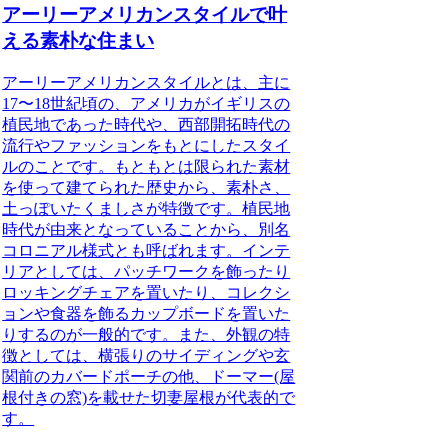
アーリーアメリカンスタイルで叶
える素朴な住まい
アーリーアメリカンスタイルとは、主に
17〜18世紀頃の、アメリカがイギリスの
植民地であった時代や、西部開拓時代の
流行やファッションをもとにしたスタイ
ルのこと
です。もともとは限られた素材
を使って建てられた歴史から、素朴さ、
土っぽいたくましさが特徴です。植民地
時代が由来となっていることから、別名
コロニアル様式とも呼ばれます。インテ
リアとしては、パッチワークを飾ったり
ロッキングチェアを置いたり、コレクシ
ョンや食器を飾るカップボードを置いた
りするのが一般的です。また、外観の特
徴としては、横張りのサイディングや玄
関前のカバードポーチの他、ドーマー(屋
根付きの窓)を載せた切妻屋根が代表的で
す。