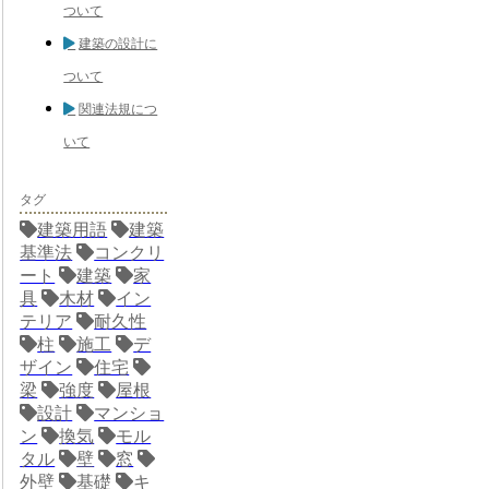
ついて
建築の設計に
ついて
関連法規につ
いて
タグ
建築用語
建築
基準法
コンクリ
ート
建築
家
具
木材
イン
テリア
耐久性
柱
施工
デ
ザイン
住宅
梁
強度
屋根
設計
マンショ
ン
換気
モル
タル
壁
窓
外壁
基礎
キ