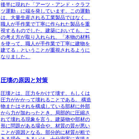
後半に現れた「アーツ・アンド・クラフ
ツ運動」に端を発しています。この運動
は、大量生産される工業製品ではなく、
職人が手作業で丁寧に作られた製品を重
視
するものでした。建築においても、こ
の考え方が取り入れられ、
「本物の材料
を使って、職人が手作業で丁寧に建物を
建てる」
ということが重視されるように
なりました。
圧壊の原因と対策
圧壊とは、圧力をかけて壊す、もしくは
圧力がかかって壊れることである。
構造
物またはそれを構成している部材に外部
から力が加わったとき、局部的に圧縮さ
れて壊れる現象を言う。建築物や部材の
形に問題がある場合や、材質の質が悪い
ことが原因となる。部分的に材質が粗で
ある場合、あるいは、十分密実に充填さ