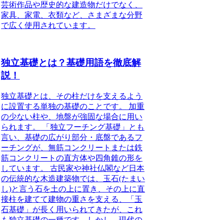
芸術作品や歴史的な建造物だけでなく、
家具、家電、衣類など、さまざまな分野
で広く使用されています。
独立基礎とは？基礎用語を徹底解
説！
独立基礎とは、その柱だけを支えるよう
に設置する単独の基礎のことです。
加重
の少ない柱や、地盤が強固な場合に用い
られます。
「独立フーチング基礎」とも
言い、基礎の広がり部分・底盤であるフ
ーチングが、無筋コンクリートまたは鉄
筋コンクリートの直方体や四角錐の形を
しています。
古民家や神社仏閣など日本
の伝統的な木造建築物では、玉石(たまい
し)と言う石を土の上に置き、その上に直
接柱を建てて建物の重さを支える、「玉
石基礎」が長く用いられてきたが、これ
も独立基礎の一種です。しかし、現代の