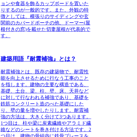
ョンや食器を飾るカップボードを置いた
りするのが一般的です。また、外観の特
徴としては、横張りのサイディングや玄
関前のカバードポーチの他、ドーマー(屋
根付きの窓)を載せた切妻屋根が代表的で
す。
建築用語『耐震補強』とは？
耐震補強とは、
既存の建築物で、耐震性
能を向上させるために行なう工事のこと
を指します。建物の主要な構造である、
基礎、土台、梁、柱、壁、床、天井など
に対して行なわれる補強であり、基礎を
鉄筋コンクリート造のべた基礎にした
り、壁の量を増やしたりします。耐震補
強の方法は、大きく分けて3つあります。
1つ目は、柱や梁に炭素繊維やアラミド繊
維などのシートを巻き付ける方法です。2
つ目は、建物の骨組内に鉄骨ブレースを