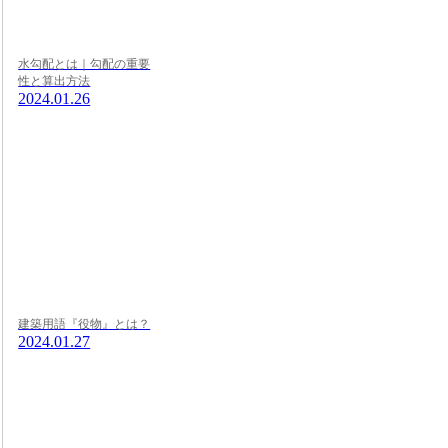
水勾配とは｜勾配の重要
性と算出方法
2024.01.26
建築用語『役物』とは？
2024.01.27