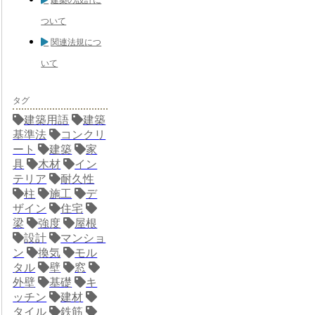
ついて
関連法規につ
いて
タグ
建築用語
建築
基準法
コンクリ
ート
建築
家
具
木材
イン
テリア
耐久性
柱
施工
デ
ザイン
住宅
梁
強度
屋根
設計
マンショ
ン
換気
モル
タル
壁
窓
外壁
基礎
キ
ッチン
建材
タイル
鉄筋