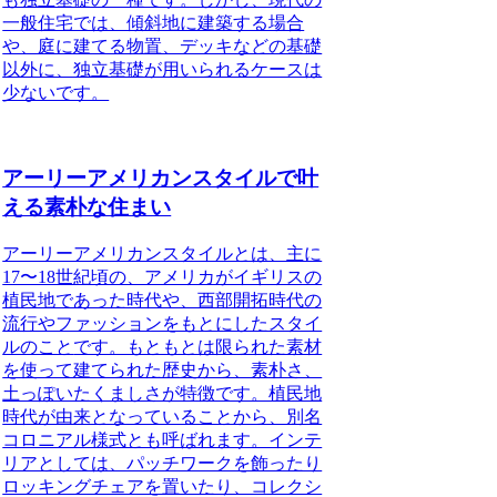
一般住宅では、傾斜地に建築する場合
や、庭に建てる物置、デッキなどの基礎
以外に、独立基礎が用いられるケースは
少ないです。
アーリーアメリカンスタイルで叶
える素朴な住まい
アーリーアメリカンスタイルとは、主に
17〜18世紀頃の、アメリカがイギリスの
植民地であった時代や、西部開拓時代の
流行やファッションをもとにしたスタイ
ルのこと
です。もともとは限られた素材
を使って建てられた歴史から、素朴さ、
土っぽいたくましさが特徴です。植民地
時代が由来となっていることから、別名
コロニアル様式とも呼ばれます。インテ
リアとしては、パッチワークを飾ったり
ロッキングチェアを置いたり、コレクシ