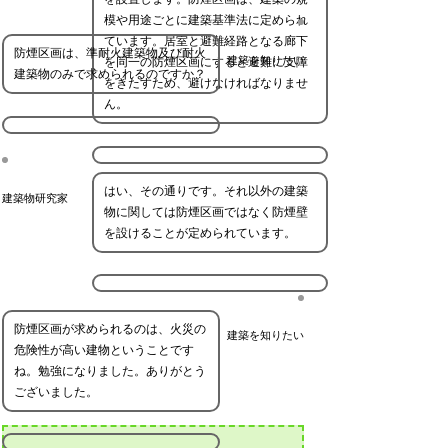
模や用途ごとに建築基準法に定められ
ています。居室と避難経路となる廊下
防煙区画は、準耐火建築物及び耐火
建築を知りたい
を同一の防煙区画にすると避難に支障
建築物のみで求められるのですか？
をきたすため、避けなければなりませ
ん。
はい、その通りです。それ以外の建築
建築物研究家
物に関しては防煙区画ではなく防煙壁
を設けることが定められています。
防煙区画が求められるのは、火災の
建築を知りたい
危険性が高い建物ということです
ね。勉強になりました。ありがとう
ございました。