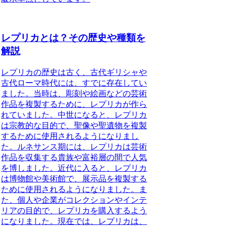
レプリカとは？その歴史や種類を
解説
レプリカの歴史
は古く、古代ギリシャや
古代ローマ時代には、すでに存在してい
ました。当時は、彫刻や絵画などの芸術
作品を複製するために、レプリカが作ら
れていました。中世になると、レプリカ
は宗教的な目的で、聖像や聖遺物を複製
するために使用されるようになりまし
た。ルネサンス期には、レプリカは芸術
作品を収集する貴族や富裕層の間で人気
を博しました。近代に入ると、レプリカ
は博物館や美術館で、展示品を複製する
ために使用されるようになりました。ま
た、個人や企業がコレクションやインテ
リアの目的で、レプリカを購入するよう
になりました。現在では、レプリカは、