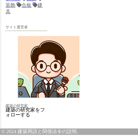
装飾
合板
建
具
サイト運営者
建築の研究家
建築の研究家をフ
ォローする
© 2024 建築用語と関係法令の説明.