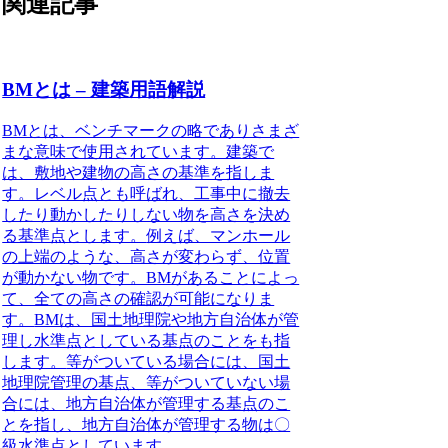
関連記事
BMとは – 建築用語解説
BMとは、ベンチマークの略でありさまざ
まな意味で使用されています。建築で
は、敷地や建物の高さの基準を指しま
す。レベル点とも呼ばれ、工事中に撤去
したり動かしたりしない物を高さを決め
る基準点とします。
例えば、マンホール
の上端のような、高さが変わらず、位置
が動かない物です。BMがあることによっ
て、全ての高さの確認が可能になりま
す。
BMは、国土地理院や地方自治体が管
理し水準点としている基点のことをも指
します。
等がついている場合には、国土
地理院管理の基点、等がついていない場
合には、地方自治体が管理する基点のこ
とを指し、地方自治体が管理する物は〇
級水準点としています。