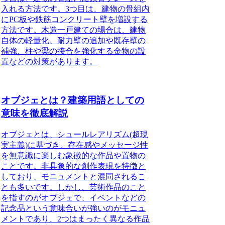
入れる方法です。3つ目は、建物の骨組内
にPC板や鉄筋コンクリート壁を増設する
方法です。木造一戸建ての場合は、建物
自体の軽量化、耐力壁の追加や既存壁の
補強、柱や梁の接合を強化する金物の設
置などの対策があります。
オブジェとは？建築用語としての
意味を徹底解説
オブジェとは、シュールレアリズム(超現
実主義)に基づき、存在感やメッセージ性
を無意識に楽しむ象徴的な作品や置物
の
ことです。非具象的な創作表現を特徴と
しており、モニュメントと混同されるこ
とも多いです。しかし、芸術作品のこと
を指すのがオブジェで、イベントなどの
記念品という意味合いが強いのがモニュ
メントであり、2つはまったく異なる作品