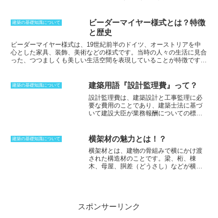
地の中央にある大地の北部に建てられま
地の住宅にコロニアル様式が使用され、
もあります。
したが、東側を除き川が流れており、天
のちに、大きな影響を与えました。
然の要塞になっていました。優れた立地
ビーダーマイヤー様式とは？特徴
建築の基礎知識について
を持っていたものの、歴史の中で様々な
と歴史
城主に代わったこともあり、落城改築を
繰り返しました。藤堂高虎の時代に改築
ビーダーマイヤー様式
は、19世紀前半のドイツ、オーストリアを中
に着手することになりますが、完成せ
心とした家具、装飾、美術などの様式です。当時の人々の生活に見合
ず、未完成のまま江戸時代を迎えること
った、つつましくも美しい生活空間を表現していることが特徴です。
になります。城代屋敷だけは完成してい
ビーダーマイヤー様式
は、アンピール様式をよりシンプルにして、実
ましたが、主要部分のほとんどはでき上
用性、機能性に重点を置いたものだと言われています。アンピール様
がっていません。
式とは、1804年、ナポレオンが帝政を確立してから19世紀中期ごろ
建築用語『設計監理費』って？
建築の基礎知識について
までの、フランスの建築、家具、装飾の様式です。直線的かつシンメ
設計監理費は、建築設計と工事監理に必
トリーで、装飾モチーフには古代ギリシャ・ローマのものに加えて、
要な費用のことであり、建築士法に基づ
エジプトの装飾要素も取り入れられていることが特徴。具体的な装飾
いて建設大臣が業務報酬についての標準
意匠としては、パピルス、スフィンクス、勝利の女神、月桂樹などが
的な考え方の勧告を行なっている。
設計
用いられています。
監理費は、一般的に建物の規模や構造、
建築費をもとに算出され、設計及び工事
横架材の魅力とは！？
建築の基礎知識について
監理業団体、新日本建築士協会ではそれ
横架材とは、建物の骨組みで横にかけ渡
ぞれ報酬率表を示している。
建築士法第
された構造材のことです。
梁、桁、棟
25条と旧建設省告示第1206号で決められ
木、母屋、胴差（どうさし）などが横架
ている設計監理費用の計算式では、直接
材にあたる。
木造軸組工法では、
柱の上
人件費、直接経費、間接経費、技術料、
下端を土台及び横架材でつなぐことで、
特別経費の合計が報酬になる。
しかし、
重みを柱や基礎に伝える役割がある。
こ
この式では、直接人件費や直接経費、間
こで、土台も横にかけ渡して使われる
接経費を事前に算出して報酬を計算する
が、これは横架材とは呼ばない。
下に空
スポンサーリンク
ことが難しいため、その部分を
所要人日
間を持つ部材鑿（ぶざいさく）を横架材
数×日額直接人件費×2.0と略した計算式も