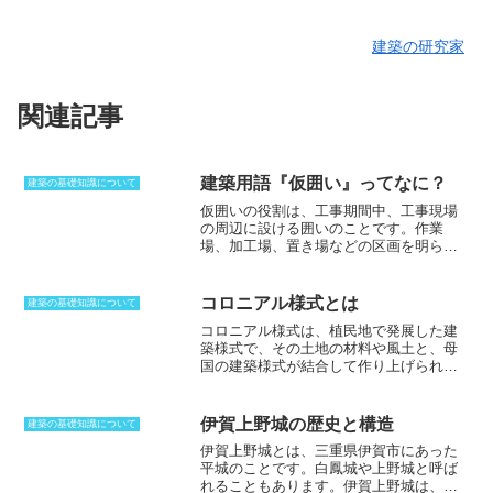
建築の研究家
関連記事
建築用語『仮囲い』ってなに？
建築の基礎知識について
仮囲いの役割
は、工事期間中、工事現場
の周辺に設ける囲いのことです。作業
場、加工場、置き場などの区画を明らか
にすることで、関係者以外の立ち入りを
禁じたり、盗難を防止したりするのが目
的です。また、区画外への資材や粉塵な
コロニアル様式とは
建築の基礎知識について
どの飛散防止の役割もあります。工事現
コロニアル様式は、植民地で発展した建
場では騒音が発生することから、それが
築様式で、その土地の材料や風土と、母
外部に伝わるのを防ぐために、高さ2メー
国の建築様式が結合して作り上げられて
トル以上の防護板を設けるのが一般的で
います。
そのため、細かい部分では、イ
す。材料としては鋼製版、波鉄板、合板
ギリス式、フランス式など、さまざまな
の他、有刺鉄線などが用いられる場合も
バリエーションがあります。しかし、基
あります。市街地に設置される場合に
伊賀上野城の歴史と構造
建築の基礎知識について
本的には、木造で、板を横に貼った壁、
は、機能の他に美観や通行人に対する安
伊賀上野城とは、三重県伊賀市にあった
そして、建物正面のポーチ、大きな窓と
全性も考慮しなければならないので、大
平城のことです。
白鳳城や上野城と呼ば
ベランダが特徴的です。日本でも、明治
規模な街の工事などでは、囲いの板に絵
れることもあります。伊賀上野城は、盆
期以降に、長崎や神戸などの外国人居留
やその地域の歴史などが印刷される場合