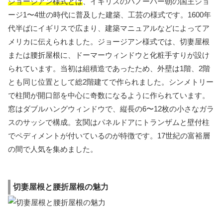
ジョージアン様式とは
、イギリスのハノーバー朝の国王ジョ
ージ1〜4世の時代に普及した建築、工芸の様式です。1600年
代半ばにイギリスで広まり、建築マニュアルなどによってア
メリカに伝えられました。ジョージアン様式では、切妻屋根
または腰折屋根に、ドーマーウィンドウと化粧手すりが設け
られています。当初は組積造であったため、外壁は1階、2階
とも同じ位置として総2階建てで作られました。シンメトリー
で柱間が開口部を中心に奇数になるように作られています。
窓はダブルハングウィンドウで、縦長の6〜12枚の小さなガラ
スのサッシで構成。玄関はパネルドアにトランザムと壁付柱
でペディメントが付いているのが特徴です。17世紀の富裕層
の間で人気を集めました。
切妻屋根と腰折屋根の魅力