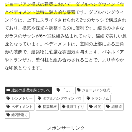
ジョージアン様式の建築において、ダブルハングウィンドウ
とペディメントは特に魅力的な要素
です。ダブルハングウィ
ンドウは、上下にスライドさせられる2つのサッシで構成され
ており、換気や採光を調整するのに便利です。縦長の小さな
ガラスのサッシが6〜12枚組み込まれており、繊細で美しい意
匠となっています。ペディメントは、玄関の上部にある三角
形の装飾で、建築物に荘厳な雰囲気を与えます。パネルドア
やトランザム、壁付柱と組み合わされることで、より華やか
な印象となります。
建築の基礎知識について
「し」
ジョージアン様式
シンメトリー
ダブルハングウィンドウ
トランザム
ペディメント
切妻屋根
化粧手すり
柱間
組積造
総2階建て
スポンサーリンク