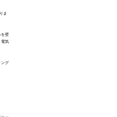
りま
ルを壁
、電気
ィング