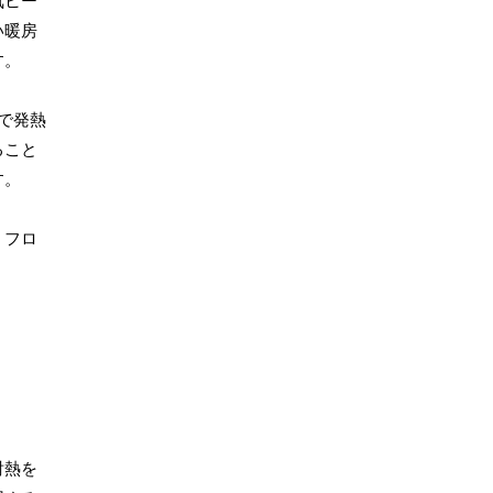
気ヒー
い暖房
す。
で発熱
ること
す。
、フロ
射熱を