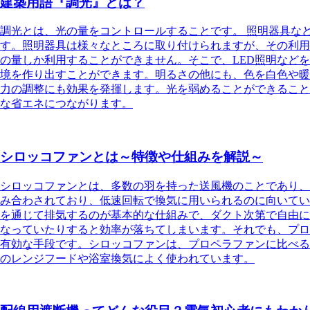
建築用語『調光』とは？
調光とは、光の量をコントロールすることです。
照明器具な
す。照明器具は様々なところに取り付けられますが、その利用
の量しか利用することができません。そこで、LED照明など
境を作り出すことができます。明るさの他にも、色を白色や暖
力の調整にも効果を発揮します。光を弱めることができること
な省エネにつながります。
シロッコファンとは～特徴や仕組みを解説～
シロッコファンとは、多数の羽を持った送風機のこと
であり、
み合わされており、
低速回転で換気に用いられるのに向いてい
を通じて排気するのが基本的な仕組みで、ダクト次第で自由に
なっていたりすると効率が落ちてしまいます。それでも、プロ
有効な手段です。シロッコファンは、プロペラファンに比べる
のレンジフードや浴室換気によく使われています。