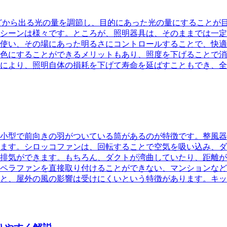
どから出る光の量を調節し、目的にあった光の量にすることが
シーンは様々です。ところが、照明器具は、そのままでは一定
を使い、その場にあった明るさにコントロールすることで、快
色にすることができるメリットもあり、照度を下げることで消
により、照明自体の損耗を下げて寿命を延ばすこともでき、全
小型で前向きの羽がついている筒があるのが特徴です。整風器
ます
。シロッコファンは、回転することで空気を吸い込み、ダ
排気ができます。もちろん、ダクトが湾曲していたり、距離が
ペラファンを直接取り付けることができない、マンションなど
と、屋外の風の影響は受けにくいという特徴があります。キッ