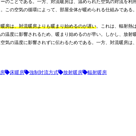
ギーのことである。一方、対流暖房は、温められた空気の対流を利
る。この空気の循環によって、部屋全体が暖められる仕組みである
射暖房は、対流暖房よりも暖まり始めるのが遅い
。これは、輻射熱
気の温度に影響されるため、暖まり始めるのが早い。しかし、放射
は空気の温度に影響されずに伝わるためである。一方、対流暖房は
房
床暖房
強制対流方式
放射暖房
輻射暖房