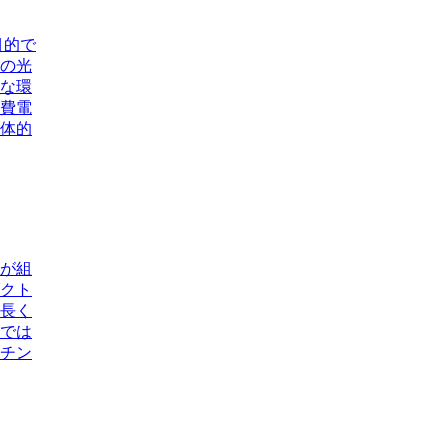
目的で
の光
適な環
費電
体的
が組
クト
長く
では
チン