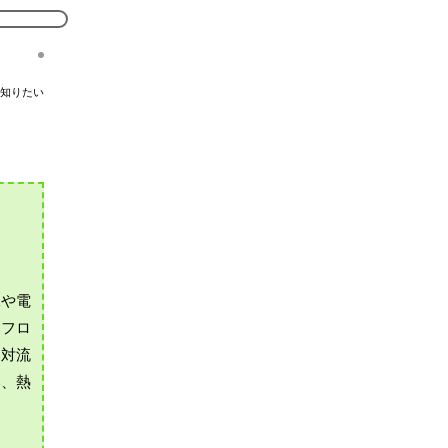
知りたい
水や電
をフロ
を対流
い、熱