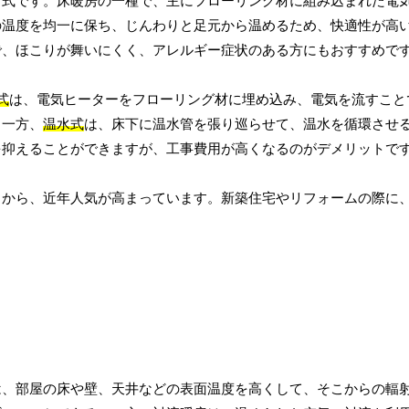
方式です。床暖房の一種で、主にフローリング材に組み込まれた電
の温度を均一に保ち、じんわりと足元から温めるため、快適性が高
で、ほこりが舞いにくく、アレルギー症状のある方にもおすすめで
式
は、電気ヒーターをフローリング材に埋め込み、電気を流すこと
。一方、
温水式
は、床下に温水管を張り巡らせて、温水を循環させ
を抑えることができますが、工事費用が高くなるのがデメリットで
とから、近年人気が高まっています。新築住宅やリフォームの際に
は、部屋の床や壁、天井などの表面温度を高くして、そこからの輻