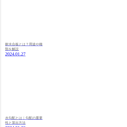
耐水合板とは？用途や種
類を解説
2024.01.27
水勾配とは｜勾配の重要
性と算出方法