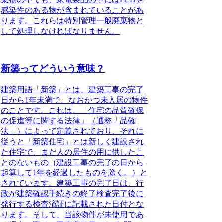
感染性のある物が含まれていることがあ
ります。これらは特別管理一般廃棄物と
して処理しなければなりません。
新築ってどういう意味？
建築用語「新築」とは、建築工事の完了
日から1年未満で、なおかつ未入居の物件
のこと
です。これは、「住宅の品質確保
の促進等に関する法律」（通称「品確
法」）によって定義されており、それに
従うと「新築住宅」とは新しく建設され
た住宅で、まだ人の居住の用に供したこ
とのないもの（建設工事の完了の日から
起算して1年を経過したものを除く。）と
されています。建築工事の完了日は、行
政が建築確認手続きの終了検査完了後に
発行する検査済証に記載された日付とな
ります。そして、当該物件が未使用であ