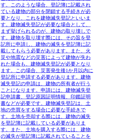
す。
このような場合、登記簿に記載され
ている建物の部分を閉鎖する手続きが必
要となり、これを建物滅失登記といいま
す。
建物滅失登記が必要な場合として、
まず挙げられるのが、建物の取り壊しで
す。
建物を取り壊す際には、その旨を登
記所に申請し、建物の滅失を登記簿に記
載してもらう必要があります。
また、火
災や地震などの災害によって建物が失わ
れた場合も、建物滅失登記が必要となり
ます。
この場合、災害発生後1か月以内に
登記所に申請する必要があります。
建物
滅失登記の申請は、建物の所有者が行う
ことになります。
申請には、建物滅失登
記申請書、登記原因証明情報、印鑑証明
書などが必要です。
建物滅失登記は、土
地の売買をする場合に必要な手続きで
す。
土地を売却する際には、建物の滅失
を登記簿に記載している必要がありま
す。また、土地を購入する際には、建物
の滅失が登記簿に記載されていることを