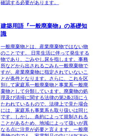
確認する必要があります。
建築用語『一般廃棄物』の基礎知
識
一般廃棄物とは、産業廃棄物ではない物
のことです。
日常生活に伴って発生する
物であり、ごみやし尿を指します。事務
所などから出されるごみも一般廃棄物で
すが、産業廃棄物に指定されていないこ
とが条件となります。さらに、これを区
別して家庭系一般廃棄物と事業系一般廃
棄物として分類しています。廃棄物の処
理及び清掃に関する法律の第2条2項にう
たわれているもので、法律上で見た場合
には、家庭系も事業系も取り扱いは同じ
です。しかし、条約によって規制される
ことがあるため、地域によって扱いが異
なる点に注意が必要と言えます。
一般廃
棄物の中でも、家電製品の中にはPCBや