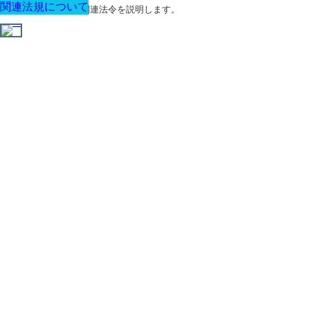
関連法規について
関連法規について
関連法規について
関連法規について
関連法規について
関連法規について
関連法規について
建築に関する用語と関連法令を説明します。