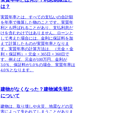
は？
実質年率とは、すべての支払いの合計額
を年率で換算した物のこと
です。実質年
利とも呼ばれることがあり、支払利息だ
けを含むわけではありません。ローンと
して考えた場合には、金利に保証料を加
えて計算したものが実質年率となりま
す。実質年率の計算方法は、
（元金 × 金
利 + 保証料）÷ 元金 × 365日 × 360日
で
す。例えば、元金が100万円、金利が
3.0％、保証料が1.0％の場合、実質年率は
4.0％となります。
建物がなくなった？建物滅失登記
について
建物は、取り壊しや火災、地震などの災
害によって失われてしまうことがありま