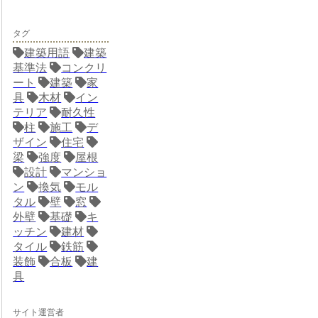
タグ
建築用語
建築
基準法
コンクリ
ート
建築
家
具
木材
イン
テリア
耐久性
柱
施工
デ
ザイン
住宅
梁
強度
屋根
設計
マンショ
ン
換気
モル
タル
壁
窓
外壁
基礎
キ
ッチン
建材
タイル
鉄筋
装飾
合板
建
具
サイト運営者