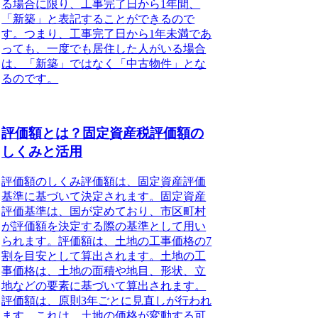
る場合に限り、工事完了日から1年間、
「新築」と表記することができるので
す。つまり、工事完了日から1年未満であ
っても、一度でも居住した人がいる場合
は、「新築」ではなく「中古物件」とな
るのです。
評価額とは？固定資産税評価額の
しくみと活用
評価額のしくみ
評価額は、固定資産評価
基準に基づいて決定されます。固定資産
評価基準は、国が定めており、市区町村
が評価額を決定する際の基準として用い
られます。
評価額は、土地の工事価格の7
割を目安として算出
されます。土地の工
事価格は、土地の面積や地目、形状、立
地などの要素に基づいて算出されます。
評価額は、原則3年ごとに見直しが行われ
ます。これは、土地の価格が変動する可