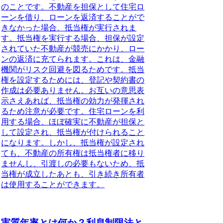
のことです。不動産を担保として住宅ロ
ーンを借り、ローンを返済することがで
きなかった場合、抵当権が実行されま
す。抵当権を実行する場合、
担保が設定
されていた不動産が競売にかかり、ロー
ンの返済に充てられます
。これは、金融
機関がリスク回避を図るためです。抵当
権を設定するためには、
登記や契約書の
作成は必要ありません
。お互いの意思表
示さえあれば、抵当権の効力が発揮され
るため注意が必要です。住宅ローンを利
用する場合、
ほぼ確実に不動産が担保と
して設定され、抵当権が付けられる
こと
になります。しかし、抵当権が設定され
ても、不動産の所有権は抵当権者に移り
ませんし、引渡しの必要もないため、抵
当権が成立したあとも、引き続き所有者
は使用することができます。
実質年率とは何か？利息制限法と