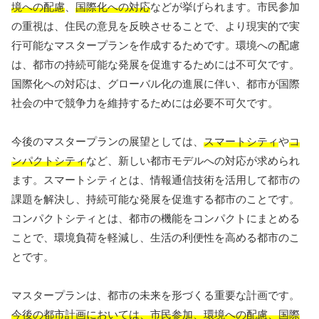
境への配慮
、
国際化への対応
などが挙げられます。市民参加
の重視は、住民の意見を反映させることで、より現実的で実
行可能なマスタープランを作成するためです。環境への配慮
は、都市の持続可能な発展を促進するためには不可欠です。
国際化への対応は、グローバル化の進展に伴い、都市が国際
社会の中で競争力を維持するためには必要不可欠です。
今後のマスタープランの展望としては、
スマートシティ
や
コ
ンパクトシティ
など、新しい都市モデルへの対応が求められ
ます。スマートシティとは、情報通信技術を活用して都市の
課題を解決し、持続可能な発展を促進する都市のことです。
コンパクトシティとは、都市の機能をコンパクトにまとめる
ことで、環境負荷を軽減し、生活の利便性を高める都市のこ
とです。
マスタープランは、都市の未来を形づくる重要な計画です。
今後の都市計画においては、市民参加、環境への配慮、国際