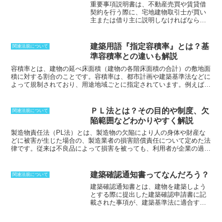
重要事項説明書は、
不動産売買や賃貸借
契約を行う際に、宅地建物取引士が買い
主または借り主に説明しなければならな
い事項を記載した書類のこと
です。重要
事項の説明は、
宅地建物取引業法におい
て義務付けられており、説明する者は宅
建築用語『指定容積率』とは？基
関連法規について
地建物取引士証を提示することも義務付
準容積率との違いも解説
けられています
。この説明を聞いた買い
主・借り主が
すべてに納得し、「重要事
容積率とは、建物の延べ床面積（建物の各階床面積の合計）の敷地面
項説明書」に署名捺印する手続きを踏ま
積に対する割合のことです。
容積率は、都市計画や建築基準法などに
なければ、売買契約を進めることはでき
よって規制されており、用途地域ごとに指定されています。例えば、
ません
。重要事項説明書の目的は、
買い
住宅地では容積率が1.0の場合、建物の延べ床面積は敷地面積の1倍ま
主や借り主に不動産取引に関する重要な
でとなります。容積率は、建物の規模や高さなどを規制するためによ
情報を提供し、取引の透明性を確保する
く使用されます。容積率が低いほど、建物の規模は小さくなり、高さ
ＰＬ法とは？その目的や制度、欠
関連法規について
こと
にあります。重要事項説明書の
記載
も低くなります。逆に、容積率が高いほど、建物の規模は大きくな
陥範囲などわかりやすく解説
事項は、取引される不動産の権利関係、
り、高さも高くなります。
法令上の制限、物件そのものの状態、契
製造物責任法（PL法）とは、製造物の欠陥により人の身体や財産な
約の条件など多岐にわたっており
、
社会
どに被害が生じた場合の、製造業者の損害賠償責任について定めた法
状況の変化や法令制定・改正等があるた
律
です。従来は不良品によって損害を被っても、利用者が企業の過失
びに増える傾向にあります
。
を証明できることは少なかったため、消費者保護を図ることを目的に
1994年に制定されました。本法でいう製造物は、「製造または加工
された動産」と定義され、サービス、不動産、未加工の物は定義上含
建築確認通知書ってなんだろう？
関連法規について
まれません。また、製造業者等は「製造業者」「表示製造業者」「実
建築確認通知書とは、建物を建築しよう
質的製造業者」に該当し、引き渡した製造物の欠陥により他人の生
とする際に提出した建築確認申請書に記
命、身体または財産を侵害したときはこれによって生じた損害賠償を
載された事項が、建築基準法に適合する
することを定めています。
PL法の目的は、製造物責任を明確にし、
と認めた書類のことです。
建築確認通知
消費者の安全を守る
ことです。具体的には、製造業者等に製品の安全
書は、特定行政庁から建築主へ通知され
性を確保する義務を課し、欠陥のある製品を流通させないようにして