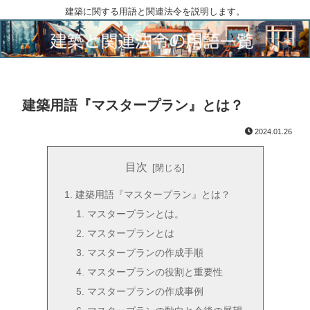
建築に関する用語と関連法令を説明します。
建築用語『マスタープラン』とは？
2024.01.26
目次
建築用語『マスタープラン』とは？
マスタープランとは。
マスタープランとは
マスタープランの作成手順
マスタープランの役割と重要性
マスタープランの作成事例