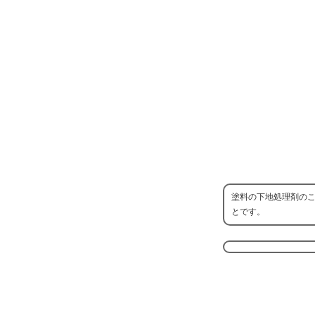
塗料の下地処理剤の
とです。