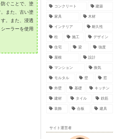
を防ぐことで、塗
コンクリート
建築
す。また、古い塗
家具
木材
ます。また、浸透
インテリア
耐久性
、シーラーを使用
柱
施工
デザイン
住宅
梁
強度
屋根
設計
マンション
換気
モルタル
壁
窓
外壁
基礎
キッチン
建材
タイル
鉄筋
装飾
合板
建具
サイト運営者