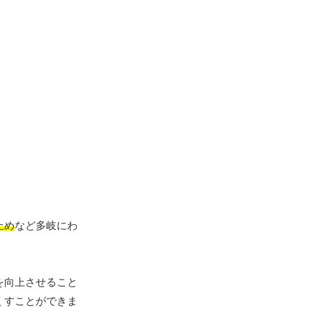
止め
など多岐にわ
を向上させること
くすことができま