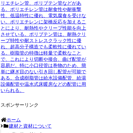
リエチレン管、ポリブテン管などがあ
る。ポリエチレン管は耐食性や耐衝撃
性、低温特性に優れ、電気腐食を受けな
い。ポリエチレンに架橋反応を加えるこ
とにより、
耐熱性やクリープ性能を向上
させている
。ポリブテン管は、
耐熱クリ
ープ特性や耐ストレスクラック性に優
れ、超高分子構造でも柔軟性に優れてい
る
。樹脂管の特徴は軽量で柔軟なこと
で、これにより切断や接合、曲げ配管が
容易だ。特に小口径管は巻物のため、簡
単に継ぎ目のない引き回し配管が可能で
ある。合成樹脂管は給水設備配管、給湯
設備配管や温水式床暖房などの配管に用
いられる。
スポンサーリンク
ホーム
建材と資材について