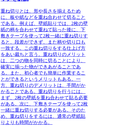
重ね切りとは、形や長さを揃えるため
に、板や紙などを重ね合わせて切ること
である。例えば、壁紙貼りでは、2枚の壁
紙の柄を合わせて重ねて貼った後に、下
敷きテープを使って2枚一緒に重ね切りす
ると、段差ができず、また柄や切り口も
一致する。この重ね切りをする仕上げ方
をあい裁ちと言う。
重ね切りのメリット
は、二つの物を同時に切ることにより、
確実に揃った物ができあがること
であ
る。また、初心者でも簡単に作業するこ
とができるというメリットもある。一
方、重ね切りのデメリットは、手間がか
かることである。重ね切りを行うには、
まず、2枚の壁紙を重ね合わせて貼る必要
がある。次に、下敷きテープを使って2枚
一緒に重ね切りする必要がある。そのた
め、重ね切りをするには、通常の壁紙貼
りよりも時間がかかる。