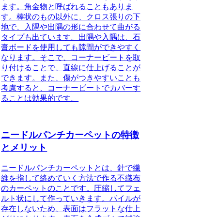
ます。角金物と呼ばれることもありま
す。棒状のもの以外に、クロス張りの下
地で、入隅や出隅の形に合わせて曲がる
タイプも出ています。出隅や入隅は、石
膏ボードを使用しても隙間ができやすく
なります。そこで、コーナービートを取
り付けることで、直線に仕上げることが
できます。また、傷がつきやすいことも
考慮すると、コーナービートでカバーす
ることは効果的です。
ニードルパンチカーペットの特徴
とメリット
ニードルパンチカーペットとは、針で繊
維を指して絡めていく方法で作る
不織布
のカーペット
のことです。圧縮してフェ
ルト状にして作っていきます。パイルが
存在しないため、表面はフラットな仕上