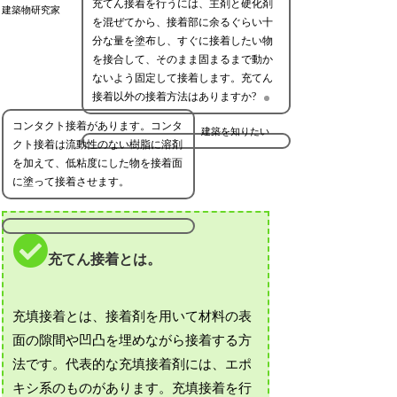
充てん接着を行うには、主剤と硬化剤
建築物研究家
を混ぜてから、接着部に余るぐらい十
分な量を塗布し、すぐに接着したい物
を接合して、そのまま固まるまで動か
ないよう固定して接着します。充てん
接着以外の接着方法はありますか?
コンタクト接着があります。コンタ
建築を知りたい
クト接着は流動性のない樹脂に溶剤
を加えて、低粘度にした物を接着面
に塗って接着させます。
充てん接着とは。
充填接着とは、接着剤を用いて材料の表
面の隙間や凹凸を埋めながら接着する方
法です。代表的な充填接着剤には、エポ
キシ系のものがあります。充填接着を行