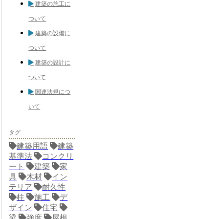
建築の施工に
ついて
建築の設備に
ついて
建築の設計に
ついて
関連法規につ
いて
タグ
建築用語
建築
基準法
コンクリ
ート
建築
家
具
木材
イン
テリア
耐久性
柱
施工
デ
ザイン
住宅
梁
強度
屋根