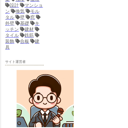
設計
マンショ
ン
換気
モル
タル
壁
窓
外壁
基礎
キ
ッチン
建材
タイル
鉄筋
装飾
合板
建
具
サイト運営者