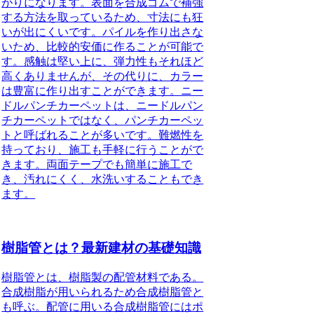
がりになります。表面を合成ゴムで補強
する方法を取っているため、寸法にも狂
いが出にくいです。パイルを作り出さな
いため、比較的安価に作ることが可能で
す。感触は堅い上に、弾力性もそれほど
高くありませんが、その代りに、
カラー
は豊富
に作り出すことができます。ニー
ドルパンチカーペットは、ニードルパン
チカーペットではなく、パンチカーペッ
トと呼ばれることが多いです。難燃性を
持っており、
施工も手軽
に行うことがで
きます。両面テープでも簡単に施工で
き、汚れにくく、水洗いすることもでき
ます。
樹脂管とは？最新建材の基礎知識
樹脂管とは
、樹脂製の配管材料である。
合成樹脂が用いられるため合成樹脂管と
も呼ぶ。配管に用いる合成樹脂管にはポ