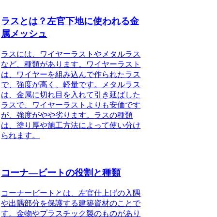
ラスとは？左官下地に使われる金
属メッシュ
ラスには、
ワイヤーラスト
や
メタルラス
など、種類があります。
ワイヤーラスト
は、ワイヤーを組み込んで作られたラス
で、強度が高く、軽量です。
メタルラス
は、金属に切れ目を入れて引き延ばした
ラスで、ワイヤーラストよりも安価です
が、強度がやや劣ります。
ラスの種類
は、塗り厚や施工方法によって使い分け
られます。
コーナ―ビートの役割と種類
コーナービートとは、左官仕上げの入隅
や出隅部分を保護する建築資材のことで
す
。金物やプラスチック製のものがあり