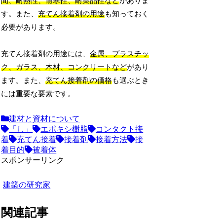
間、耐熱性、耐寒性、耐薬品性など
がありま
す。また、
充てん接着剤の用途
も知っておく
必要があります。
充てん接着剤の用途には、
金属、プラスチッ
ク、ガラス、木材、コンクリートなど
があり
ます。また、
充てん接着剤の価格
も選ぶとき
には重要な要素です。
建材と資材について
「し」
エポキシ樹脂
コンタクト接
着
充てん接着
接着剤
接着方法
接
着目的
被着体
スポンサーリンク
建築の研究家
関連記事