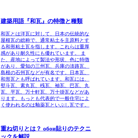
建築用語『和瓦』の特徴と種類
和瓦とは洋瓦に対して、日本の伝統的な
屋根瓦の総称で、通常粘土を主原料とす
る和形粘土瓦を指します。これらは重厚
感があり耐久性にも優れています。
ま
た、産地によって製法や形状、色に特徴
があり、愛知の三州瓦、兵庫の淡路瓦、
島根の石州瓦などが有名です。日本瓦、
和形瓦とも呼ばれています。和瓦には、
熨斗瓦、素丸瓦、桟瓦、袖瓦、巴瓦、丸
瓦、平瓦、万十軒瓦、万十掛瓦などがあ
ります。もっとも代表的で一般住宅によ
く使われるのは釉薬瓦といぶし瓦です。
重ね切りとは？ обои貼りのテクニ
ックを解説