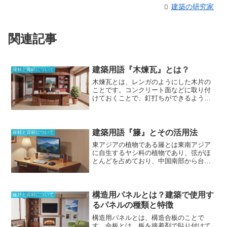
建築の研究家
関連記事
建築用語『木煉瓦』とは？
建材と資材について
木煉瓦とは、レンガのようにした木片の
ことです
。コンクリート面などに取り付
けておくことで、釘打ちができるように
できる補助材となります。埋め込むこと
で、構造欠損ができてしまうため、接着
するという方法もあります。サイコロ状
に加工したり、輪切りにしたりしたまま
建築用語『籐』とその活用法
建材と資材について
床仕上げとして使うことも。この場合の
東アジアの植物である籐とは東南アジア
木煉瓦は、
木口を上に向けて敷き並べる
に自生するヤシ科の植物
であり、弦がほ
ことが重要で、室内でも土足で歩く場所
とんどを占めており、中国南部から台湾
に用いられることが多いです
。目地には
やマレーシアなどにも生育範囲を広げて
アスファルトを使うことによって、固定
いる。マレー語が語源となるタランとも
できるようになる反面、どうしても凹凸
呼ばれている。籐は直径2cm〜5cmほど
は回避することができません。木である
に成長していくが、自分の力では登って
構造用パネルとは？建築で使用す
以上、不織の問題も出てくるため、屋外
建材と資材について
いくことが難しいため、他の植物の間を
や水を使うような場所にも向かない方法
るパネルの種類と特徴
伝っていく。曲げに強く、細く切って編
となります。
構造用パネルとは、構造合板のこと
で
むことができるほど強度を持っている素
す。合板とは、板を接着剤で貼り付けて
材だ。昔は籐を油漬けにして編みこむこ