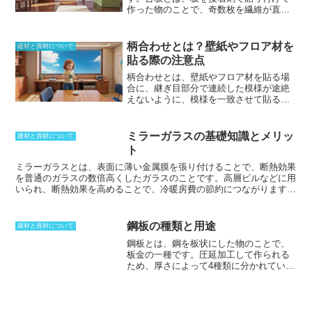
作った物のことで、奇数枚を繊維が直交
とで鎧を作っていたこともあったほどで
するように接着剤で貼り付けます。広い
あり、軽さを生かして多くの物に活用さ
面積を得ることができ、製品としてサイ
れてきた。籐を使った椅子やテーブルな
ズが複数あるため、必要な物を見つけや
どの家具は有名であり、加工もしやすい
柄合わせとは？壁紙やフロア材を
建材と資材について
すいです。繊維を直交させることによっ
素材であるため、インテリアには多用さ
貼る際の注意点
て、どの方向の伸び縮みにも強く、釘の
れている。
保持力が高いため、様々な構造物を作り
柄合わせとは、壁紙やフロア材を貼る場
やすい特徴があります。特に建物の構造
合に、継ぎ目部分で連続した模様が途絶
的な部分に使用されることから、性能に
えないように、模様を一致させて貼るこ
よって等級が決められており、曲げの強
とです。
この作業は、隣接する壁紙の柄
さなどでも分類が定められています。ベ
を合わせることが必要です。出隅と入隅
ニヤ板と呼ばれることがありますが、本
で柄が曲がって見えないように、縦何セ
ミラーガラスの基礎知識とメリッ
建材と資材について
来は単板のことであり、木をかつら剥き
ンチかで繰り返される印刷であるリピー
ト
にして作られた物のことを呼びます。構
トとの位置を揃えることが特に大切にな
造用パネルとはまったく別の物です。
ります。また、和裁や洋裁の際に、裁断
ミラーガラスとは
、表面に薄い金属膜を張り付けることで、断熱効果
の前に柄の配置を考えることも、柄合わ
を普通のガラスの数倍高くしたガラスのことです。高層ビルなどに用
せと呼ばれます。
いられ、
断熱効果を高めることで、冷暖房費の節約につながります
。
また、
ミラーガラスは、プライバシー保護にも効果的です。外からの
視線を遮断するため、室内が丸見えになることを防ぐことができま
す
。ミラーガラスは、複数の層で構成されています。まず、
一番下の
鋼板の種類と用途
建材と資材について
層は、透明なガラスです。その上に、金属膜を張り付けます。そし
鋼板とは、鋼を板状にした物のことで、
て、一番上の層は、保護膜です
。保護膜は、金属膜を傷や汚れから守
板金の一種です。
圧延加工して作られる
る役割を果たしています。ミラーガラスは、
様々な用途に使用するこ
ため、厚さによって4種類に分かれていま
とができます。高層ビルやオフィスビル、商業施設、住宅など、様々
す。3ミリ以下を薄板、3ミリ以上6ミリ未
な建物に使用されています
。また、
車や電車、バスなどの乗り物にも
満を中板、6ミリ以上を厚板、150ミリ以
使用されています
。
上を極厚版と呼びます。
薄板以外をまと
めて厚中板と総称することが多いです。