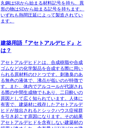
丸鋼はSRから始まる材料記号を持ち、異
形の物はSDから始まる記号を持ちます。
いずれも熱間圧延によって製造されてい
ます。
建築用語『アセトアルデヒド』と
は？
アセトアルデヒドとは、合成樹脂や合成
ゴムなどの化学製品を合成する際に用い
られる原材料のひとつ
です。刺激臭のあ
る無色の液体で、沸点が低いのが特徴で
す。また、体内でアルコールが代謝され
る際の中間生成物でもあり、二日酔いの
原因として広く知られています。人体に
有害で、建築材に残存したアセトアルデ
ヒドが放出されるとシックハウス症候群
を引き起こす原因になります。その結果
アセトアルデヒドを含有しない建築材の