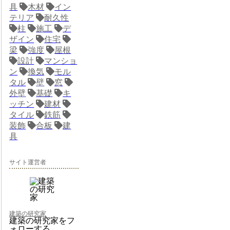
具
木材
イン
テリア
耐久性
柱
施工
デ
ザイン
住宅
梁
強度
屋根
設計
マンショ
ン
換気
モル
タル
壁
窓
外壁
基礎
キ
ッチン
建材
タイル
鉄筋
装飾
合板
建
具
サイト運営者
建築の研究家
建築の研究家をフ
ォローする