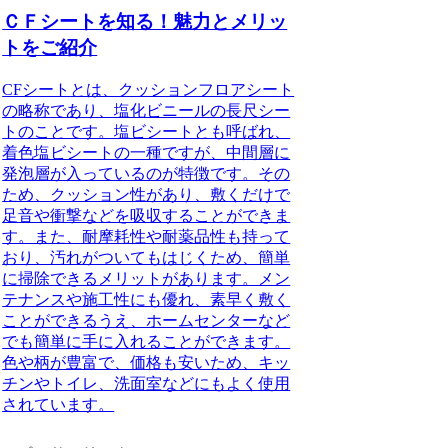
ＣＦシートを知る！魅力とメリッ
トをご紹介
CFシート
とは、クッションフロアシート
の略称であり、塩化ビニールの長尺シー
トのことです。塩ビシートとも呼ばれ、
着色塩ビシートの一種ですが、中間層に
発泡層が入っているのが特徴です。その
ため、クッション性があり、敷くだけで
足音や衝撃などを吸収することができま
す。また、耐摩耗性や耐薬品性も持って
おり、汚れがついてもはじくため、簡単
に掃除できるメリットがあります。メン
テナンスや施工性にも優れ、素早く敷く
ことができるうえ、ホームセンターなど
でも簡単に手に入れることができます。
色や柄が豊富で、価格も安いため、キッ
チンやトイレ、洗面室などにもよく使用
されています。