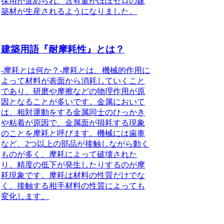
採用が進められ、含有量がほぼゼロの建
築材が生産されるようになりました
。
建築用語『耐摩耗性』とは？
-
摩耗とは何か？
-摩耗とは、機械的作用に
よって材料が表面から消耗していくこと
であり、研磨や摩擦などの物理作用が原
因となることが多いです。金属において
は、相対運動をする金属同士のひっかき
や粘着が原因で、金属面が損耗する現象
のことを摩耗と呼びます。機械には歯車
など、2つ以上の部品が接触しながら動く
ものが多く、摩耗によって破壊された
り、精度の低下が発生したりするのが摩
耗現象です。摩耗は材料の性質だけでな
く、接触する相手材料の性質によっても
変化します。