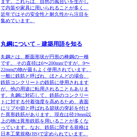
ます。これらは、自然の風合いを生かし
て内装や家具に用いられることが多く、
近年ではその安全性と耐久性から注目を
集めています。
丸鋼について – 建築用語を知る
丸鋼とは、断面形状が円形の棒鋼の一種
です。
その直径は6〜200mmですが、9〜
22mmの物が最もよく使用されています。
一般に鉄筋と呼ばれ、ほとんどの場合、
鉄筋コンクリートの鉄筋に使用されます
が、他の用途に転用されることもありま
す。丸鋼に対応して、鉄筋のコンクリー
トに対する付着強度を高めるため、表面
にリブや節と呼ばれる節状の突起を付け
た異形鉄筋があります。現在は径19mm以
上の物は異形鉄筋を用いることが多くな
っています。なお、鉄筋に関する規格は
日本工業規格(JIS)で定められています。