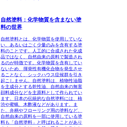
自然塗料：化学物質を含まない塗
料の世界
自然塗料とは、
化学物質を使用していな
い、あるいはごく少量のみを含有する塗
料
のことです。
人工的に合成された化成
品ではなく、自然由来の原料で製造され
る
のが特徴です。化学物質を含有してい
ないため、揮発性有機化合物を発生させ
ることなく、シックハウス症候群を引き
起こしません。自然塗料は、植物性油脂
を主成分とする乾性油、自然由来の無害
顔料成分などを主原料として作られてい
ます。日本の伝統的な自然塗料には、
柿
渋や蜜蝋、木酢液
などがあります。ま
た、弁柄やフローリング用の塗料など、
自然由来の原料を一部に使用している塗
料も「自然塗料」と呼ばれることがあり