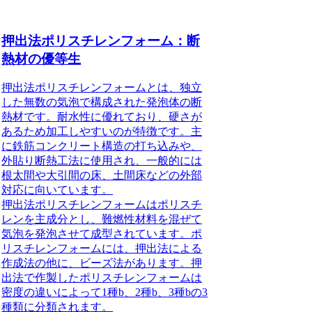
押出法ポリスチレンフォーム：断
熱材の優等生
押出法ポリスチレンフォームとは、独立
した無数の気泡で構成された発泡体の断
熱材
です。耐水性に優れており、硬さが
あるため加工しやすいのが特徴です。主
に鉄筋コンクリート構造の打ち込みや、
外貼り断熱工法に使用され、一般的には
根太間や大引間の床、土間床などの外部
対応に向いています。
押出法ポリスチレンフォームはポリスチ
レンを主成分とし、難燃性材料を混ぜて
気泡を発泡させて成型
されています。ポ
リスチレンフォームには、押出法による
作成法の他に、ビーズ法があります。押
出法で作製したポリスチレンフォームは
密度の違いによって1種b、2種b、3種bの3
種類に分類されます。