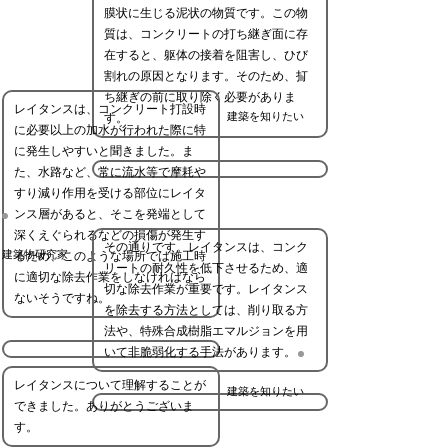
膜状に生じる泥状の物質です。この物
質は、コンクリートの打ち継ぎ面に存
在すると、躯体の接着を阻害し、ひび
割れの原因となります。そのため、打
ち継ぎの前に取り除く必要がありま
レイタンスは、コンクリート打設時
建築を知りたい
す。
に必要以上の加水が行われた際に特
に発生しやすいと聞きました。ま
た、水路など、常に流水等で摩耗や
すり減り作用を受ける部位にレイタ
ンス層があると、そこを発端として
深くえぐられるなどの損傷が発生す
その通りです。レイタンスは、コンク
建築物研究家
るため、このような場所では施工時
リートの耐久性を低下させるため、適
に適切な除去作業をしなければなら
切な除去作業が重要です。レイタンス
ないそうですね。
を除去する方法としては、削り取る方
法や、特殊合成樹脂エマルジョンを用
いて非脆弱化する手法があります。
レイタンスについて理解することが
建築を知りたい
できました。ありがとうございま
す。