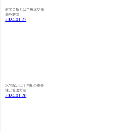
耐水合板とは？用途や種
類を解説
2024.01.27
水勾配とは｜勾配の重要
性と算出方法
2024.01.26