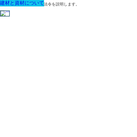
建材と資材について
建材と資材について
建材と資材について
建材と資材について
建材と資材について
建材と資材について
建材と資材について
建築に関する用語と関連法令を説明します。