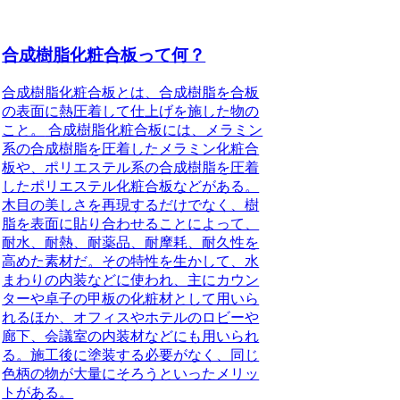
合成樹脂化粧合板って何？
合成樹脂化粧合板とは、合成樹脂を合板
の表面に熱圧着して仕上げを施した物の
こと。
合成樹脂化粧合板には、メラミン
系の合成樹脂を圧着したメラミン化粧合
板や、ポリエステル系の合成樹脂を圧着
したポリエステル化粧合板などがある。
木目の美しさを再現するだけでなく、樹
脂を表面に貼り合わせることによって、
耐水、耐熱、耐薬品、耐摩耗、耐久性を
高めた素材だ。その特性を生かして、水
まわりの内装などに使われ、主にカウン
ターや卓子の甲板の化粧材として用いら
れるほか、オフィスやホテルのロビーや
廊下、会議室の内装材などにも用いられ
る。施工後に塗装する必要がなく、同じ
色柄の物が大量にそろうといったメリッ
トがある。