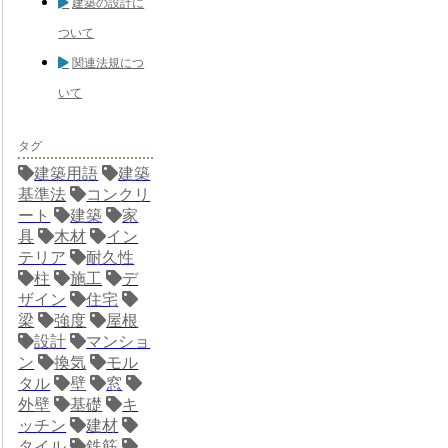
建築の設計に
ついて
関連法規につ
いて
タグ
建築用語
建築
基準法
コンクリ
ート
建築
家
具
木材
イン
テリア
耐久性
柱
施工
デ
ザイン
住宅
梁
強度
屋根
設計
マンショ
ン
換気
モル
タル
壁
窓
外壁
基礎
キ
ッチン
建材
タイル
鉄筋