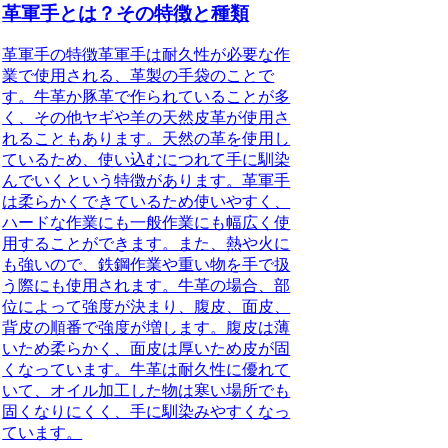
革軍手とは？その特徴と種類
革軍手の特徴
革軍手は耐久性が必要な作
業で使用される、革製の手袋のことで
す。牛革か豚革で作られていることが多
く、その他ヤギや羊の天然皮革が使用さ
れることもあります。天然の革を使用し
ているため、使い込むにつれて手に馴染
んでいくという特徴があります。革軍手
は柔らかくできているため使いやすく、
ハードな作業にも一般作業にも幅広く使
用することができます。また、熱や火に
も強いので、鉄鋼作業や重い物を手で扱
う際にも使用されます。牛革の場合、部
位によって強度が決まり、腹皮、面皮、
背皮の順番で強度が増します。腹皮は薄
いため柔らかく、面皮は厚いため皮が固
くなっています。牛革は耐久性に優れて
いて、オイル加工した物は寒い場所でも
固くなりにくく、手に馴染みやすくなっ
ています。