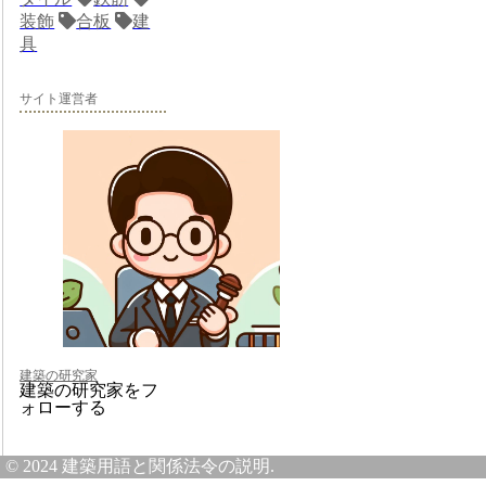
装飾
合板
建
具
サイト運営者
建築の研究家
建築の研究家をフ
ォローする
© 2024 建築用語と関係法令の説明.