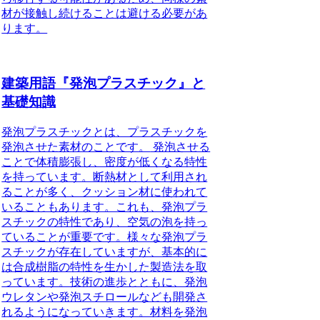
材が接触し続けることは避ける必要があ
ります。
建築用語『発泡プラスチック』と
基礎知識
発泡プラスチックとは、プラスチックを
発泡させた素材のことです。
発泡させる
ことで体積膨張し、密度が低くなる特性
を持っています。断熱材として利用され
ることが多く、クッション材に使われて
いることもあります。これも、発泡プラ
スチックの特性であり、空気の泡を持っ
ていることが重要です。様々な発泡プラ
スチックが存在していますが、基本的に
は合成樹脂の特性を生かした製造法を取
っています。技術の進歩とともに、発泡
ウレタンや発泡スチロールなども開発さ
れるようになっていきます。材料を発泡