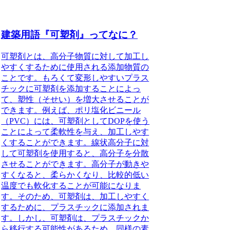
建築用語『可塑剤』ってなに？
可塑剤とは、高分子物質に対して加工し
やすくするために使用される添加物質の
ことです。
もろくて変形しやすいプラス
チックに可塑剤を添加することによっ
て、塑性（そせい）を増大させることが
できます。例えば、ポリ塩化ビニール
（PVC）には、可塑剤としてDOPを使う
ことによって柔軟性を与え、加工しやす
くすることができます。線状高分子に対
して可塑剤を使用すると、高分子を分散
させることができます。高分子が動きや
すくなると、柔らかくなり、比較的低い
温度でも軟化することが可能になりま
す。そのため、可塑剤は、加工しやすく
するために、プラスチックに添加されま
す。しかし、可塑剤は、プラスチックか
ら移行する可能性があるため、同様の素