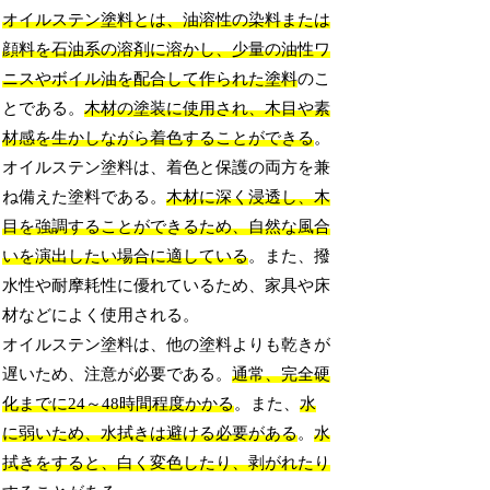
オイルステン塗料とは、油溶性の染料または
顔料を石油系の溶剤に溶かし、少量の油性ワ
ニスやボイル油を配合して作られた塗料
のこ
とである。
木材の塗装に使用され、木目や素
材感を生かしながら着色することができる
。
オイルステン塗料は、着色と保護の両方を兼
ね備えた塗料である。
木材に深く浸透し、木
目を強調することができるため、自然な風合
いを演出したい場合に適している
。また、撥
水性や耐摩耗性に優れているため、家具や床
材などによく使用される。
オイルステン塗料は、他の塗料よりも乾きが
遅いため、注意が必要である。
通常、完全硬
化までに24～48時間程度かかる
。また、
水
に弱いため、水拭きは避ける必要がある
。
水
拭きをすると、白く変色したり、剥がれたり