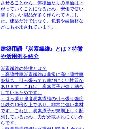
させることから、体積当たりの単価は下
がっていくことになるため、安価で使い
勝手のいい製品が多く作られてきまし
た。建築だけではなく、包装や緩衝材な
どにも応用されています。
建築用語『炭素繊維』とは？特徴
や活用例を紹介
炭素繊維の特徴とは？
・高弾性率炭素繊維は非常に高い弾性率
を持ち、引っ張っても伸びにくい性質が
あります。これは、炭素原子が強く結合
しているためです。
・引っ張り強度炭素繊維の引っ張り強度
は鉄の10倍以上であり、非常に強い素材
です。これは、炭素原子が規則正しく配
列しているため、力が分散されにくいか
らです。
・軽量炭素繊維は比重が1.8程度しかない