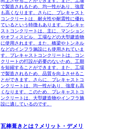
向上させることができます。
また、工場
で製造されるため、均一性があり、強度
も高くなります。さらに、プレキャスト
コンクリートは、耐火性や耐震性に優れ
ているという特徴もあります。プレキャ
ストコンクリートは、主に、マンション
やオフィスビル、工場などの大型建造物
に使用されます。また、橋梁やトンネル
などのインフラ施設にも使用されていま
す。プレキャストコンクリートは、コン
クリートの打設が必要のないため、工期
を短縮することができます。また、工場
で製造されるため、品質を向上させるこ
とができます。さらに、プレキャストコ
ンクリートは、均一性があり、強度も高
くなります。このため、プレキャストコ
ンクリートは、大型建造物やインフラ施
設に適しているのです。
瓦棒葺きとは？メリット・デメリ