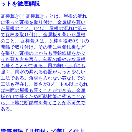
ットを徹底解説
瓦棒葺き(「瓦棒葺き」とは、屋根の流れ
に沿って瓦棒を取り付け、金属板を葺い
た屋根のこと。)とは、屋根の流れに沿っ
て瓦棒を取り付け、金属板を葺いた屋根
のこと。
瓦棒葺きは、瓦棒を役450ミリの
間隔で取り付け、その間に亜鉛鉄板など
を張り、瓦棒の上からも亜鉛鉄板をかぶ
せた葺き方を言う。勾配の緩やかな屋根
も葺くことができる。風の舞い上げにも
強く、雨水の漏れる心配がもっと少ない
工法である。角材を入れない芯なしでの
工法も存在し、長さが3メートル以上あれ
ば曲面の屋根も葺くことができる。金属
板だけで葺くため断熱性能に劣ることか
ら、下地に断熱材を葺くことが不可欠で
ある。
建築用語『見切材』で美しく仕上