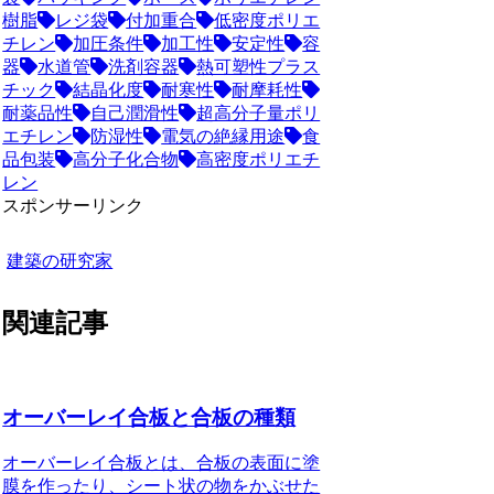
樹脂
レジ袋
付加重合
低密度ポリエ
チレン
加圧条件
加工性
安定性
容
器
水道管
洗剤容器
熱可塑性プラス
チック
結晶化度
耐寒性
耐摩耗性
耐薬品性
自己潤滑性
超高分子量ポリ
エチレン
防湿性
電気の絶縁用途
食
品包装
高分子化合物
高密度ポリエチ
レン
スポンサーリンク
建築の研究家
関連記事
オーバーレイ合板と合板の種類
オーバーレイ合板とは、合板の表面に塗
膜を作ったり、シート状の物をかぶせた