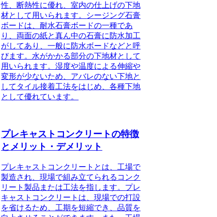
性、断熱性に優れ、室内の仕上げの下地
材として用いられます。
シージング石膏
ボード
は、耐水石膏ボードの一種であ
り、
両面の紙と真ん中の石膏に防水加工
がしてあり、一般に防水ボードなどと呼
びます。水がかかる部分の下地材として
用いられます。湿度や温度による伸縮や
変形が少ないため、アバレのない下地と
してタイル接着工法をはじめ、各種下地
として優れています。
プレキャストコンクリートの特徴
とメリット・デメリット
プレキャストコンクリートとは、工場で
製造され、現場で組み立てられるコンク
リート製品または工法を指します。
プレ
キャストコンクリートは、現場での打設
を省けるため、工期を短縮でき、品質を