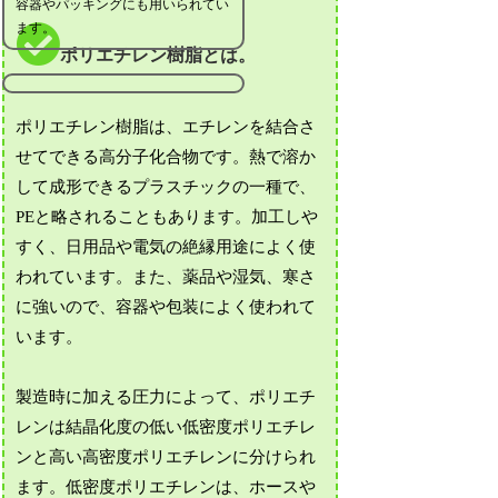
容器やパッキングにも用いられてい
ます。
ポリエチレン樹脂とは。
ポリエチレン樹脂は、エチレンを結合さ
せてできる高分子化合物です。熱で溶か
して成形できるプラスチックの一種で、
PEと略されることもあります。加工しや
すく、日用品や電気の絶縁用途によく使
われています。また、薬品や湿気、寒さ
に強いので、容器や包装によく使われて
います。
製造時に加える圧力によって、ポリエチ
レンは結晶化度の低い低密度ポリエチレ
ンと高い高密度ポリエチレンに分けられ
ます。低密度ポリエチレンは、ホースや