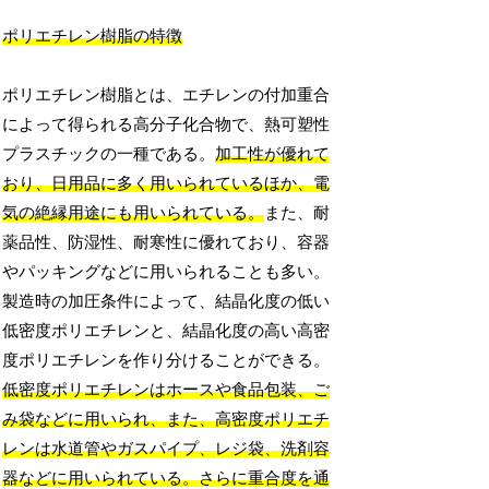
ポリエチレン樹脂の特徴
ポリエチレン樹脂とは、エチレンの付加重合
によって得られる高分子化合物で、熱可塑性
プラスチックの一種である。
加工性が優れて
おり、日用品に多く用いられているほか、電
気の絶縁用途にも用いられている。
また、耐
薬品性、防湿性、耐寒性に優れており、容器
やパッキングなどに用いられることも多い。
製造時の加圧条件によって、結晶化度の低い
低密度ポリエチレンと、結晶化度の高い高密
度ポリエチレンを作り分けることができる。
低密度ポリエチレンはホースや食品包装、ご
み袋などに用いられ、また、高密度ポリエチ
レンは水道管やガスパイプ、レジ袋、洗剤容
器などに用いられている。さらに重合度を通