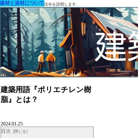
建材と資材について
建材と資材について
建材と資材について
建材と資材について
建材と資材について
建材と資材について
建材と資材について
建築に関する用語と関連法令を説明します。
建築用語『ポリエチレン樹
脂』とは？
2024.01.25
目次