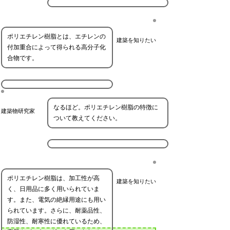
ポリエチレン樹脂とは、エチレンの
建築を知りたい
付加重合によって得られる高分子化
合物です。
なるほど。ポリエチレン樹脂の特徴に
建築物研究家
ついて教えてください。
ポリエチレン樹脂は、加工性が高
建築を知りたい
く、日用品に多く用いられていま
す。また、電気の絶縁用途にも用い
られています。さらに、耐薬品性、
防湿性、耐寒性に優れているため、