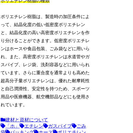
ポリエチレン樹脂の種類
ポリエチレン樹脂は、製造時の加圧条件によ
って、結晶化度の低い低密度ポリエチレン
と、結晶化度の高い高密度ポリエチレンを作
り分けることができます。低密度ポリエチレ
ンはホースや食品包装、ごみ袋などに用いら
れ、また、高密度ポリエチレンは水道管やガ
スパイプ、レジ袋、洗剤容器などに用いられ
ています。さらに重合度を通常よりも高めた
超高分子量ポリエチレンは、優れた耐摩耗性
と自己潤滑性、安定性を持つため、スポーツ
用品や医療機器、航空機部品などにも使用さ
れています。
建材と資材について
「ホ」
エチレン
ガスパイプ
ごみ
袋
パッキング
ホース
ポリエチレン