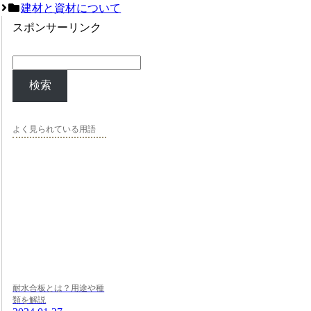
建材と資材について
スポンサーリンク
検索
よく見られている用語
耐水合板とは？用途や種
類を解説