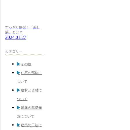
すっきり解説！「差し
筋」とは？
2024.01.27
カテゴリー
その他
住宅の部位に
ついて
建材と資材に
ついて
建築の基礎知
識について
建築の工法に