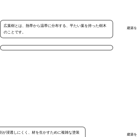
広葉樹とは、熱帯から温帯に分布する、平たい葉を持った樹木
建築を
のことです。
剤が浸透しにくく、材を生かすために複雑な塗装
建築を