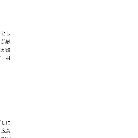
材とし
て肌触
剤が浸
て、材
工しに
。広葉