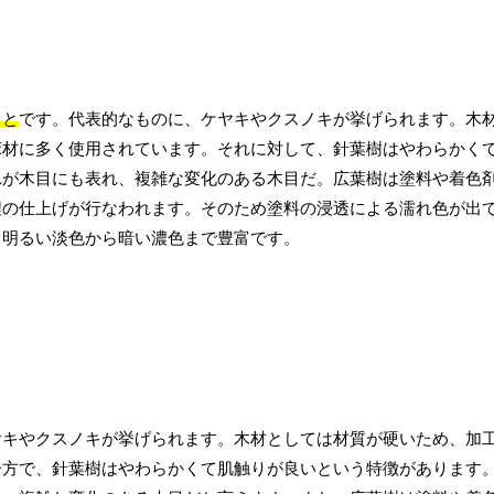
こと
です。代表的なものに、ケヤキやクスノキが挙げられます。木
床材に多く使用されています。それに対して、針葉樹はやわらかく
れが木目にも表れ、複雑な変化のある木目だ。広葉樹は塗料や着色
程の仕上げが行なわれます。そのため塗料の浸透による濡れ色が出
、明るい淡色から暗い濃色まで豊富です。
ヤキやクスノキが挙げられます。木材としては材質が硬いため、加
一方で、針葉樹はやわらかくて肌触りが良いという特徴があります