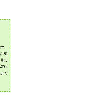
です。
、針葉
木目に
だ濡れ
色まで