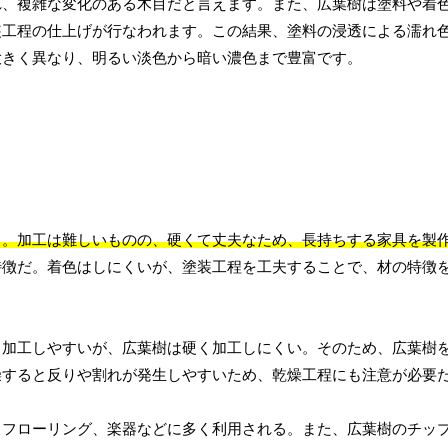
れ、複雑な変化のある木目だと言えます。また、広葉樹は塗料や着
装工程の仕上げが行なわれます。この結果、塗料の浸透による濡れ
大きく異なり、明るい淡色から暗い濃色まで豊富です。
る。加工は難しいものの、硬くて丈夫なため、長持ちする家具を製
特徴だ。着色はしにくいが、塗装工程を工夫することで、材の特徴
く加工しやすいが、広葉樹は硬く加工しにくい。そのため、広葉樹
燥すると反りや割れが発生しやすいため、乾燥工程にも注意が必要
、フローリング、楽器などに多く利用される。また、広葉樹のチッ