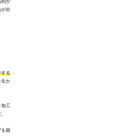
色剤が
色が出
作する
を生か
を加工
だ。
プを固