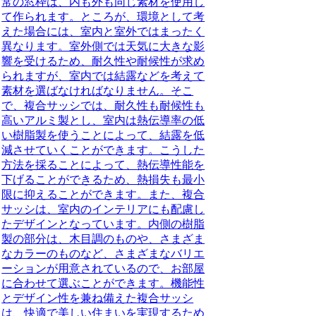
常の窓枠は、内も外も同じ素材を使用し
て作られます。ところが、環境として考
えた場合には、室内と室外ではまったく
異なります。室外側では天気に大きな影
響を受けるため、耐久性や耐候性が求め
られますが、室内では結露などを考えて
素材を選ばなければなりません。そこ
で、複合サッシでは、耐久性も耐候性も
高いアルミ製とし、室内は熱伝導率の低
い樹脂製を使うことによって、
結露を低
減させていく
ことができます。こうした
方法を採ることによって、
熱伝導性能を
下げることができるため、熱損失も最小
限に抑えることができます。
また、複合
サッシは、室内のインテリアにも配慮し
たデザインとなっています。内側の樹脂
製の部分は、
木目調のものや、さまざま
なカラーのものなど、さまざまなバリエ
ーションが用意されているので
、お部屋
に合わせて選ぶことができます。機能性
とデザイン性を兼ね備えた複合サッシ
は、
快適で美しい住まいを実現するため