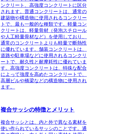
ンクリート、高強度コンクリートに区分
されます。
普通コンクリート
は、通常の
建築物や構造物に使用されるコンクリー
トで、最も一般的な種類です。
軽量コン
クリート
は、軽量骨材（発泡スチロール
や人工軽量骨材など）を使用しており、
通常のコンクリートよりも軽量で断熱性
に優れています。
舗装コンクリート
は、
道路や駐車場などに使用されるコンクリ
ートで、耐久性と耐摩耗性に優れていま
す。
高強度コンクリート
は、特殊な配合
によって強度を高めたコンクリートで、
高層ビルや橋梁などの構造物に使用され
ます。
複合サッシの特徴とメリット
複合サッシとは、内と外で異なる素材を
使い作られているサッシのことです。
通