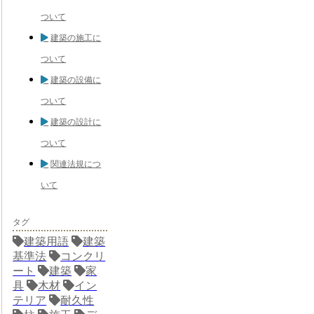
ついて
建築の施工に
ついて
建築の設備に
ついて
建築の設計に
ついて
関連法規につ
いて
タグ
建築用語
建築
基準法
コンクリ
ート
建築
家
具
木材
イン
テリア
耐久性