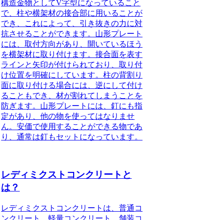
構造金物としてV字型になっていること
で、柱や横架材の接合部に用いることが
でき、これによって、引き抜きの力に対
抗させることができます。山形プレート
には、取付方向があり、開いているほう
を横架材に取り付けます。接合面を表す
ラインと矢印が付けられており、取り付
け位置を明確にしています。柱の背割り
面に取り付ける場合には、逆にして付け
ることもでき、材が割れてしまうことを
防ぎます。山形プレートには、釘にも指
定があり、他の物を使ってはなりませ
ん。安価で使用することができる物であ
り、通常は釘もセットになっています。
レディミクストコンクリートと
は？
レディミクストコンクリートは、普通コ
ンクリート、軽量コンクリート、舗装コ