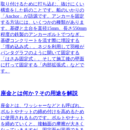
取り付けるために打ち込む、抜けにくい
構造をした鋲のことです。
船のいかりの
「Anchor」が語源です。アンカーを固定
する方法には、いくつかの種類がありま
す。基礎と土台を直径15mm、長さ550mm
程度の鉄製のアンカーボルトでつなぎ、
基礎コンクリートを流す際に埋設する
「埋め込み式」。ネジを利用して羽根が
パンタグラフのように開いて固定する
「はさみ固定式」。そして施工後の壁面
に打って固定する「内部拡張式」などで
す。
座金とは何か？その用途を解説
座金とは
、ワッシャーなどとも呼ばれ、
ボルトやナットの締め付けを高めるため
に使用されるものです。ボルトやナット
を締めていくと、接触面の摩擦が大きく
なっていきますが、固定面が平滑である