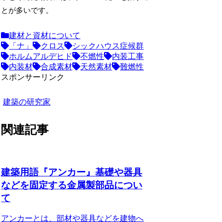
とが多いです。
建材と資材について
「ナ」
クロス
シックハウス症候群
ホルムアルデヒド
不燃性
内装工事
内装材
合成素材
天然素材
難燃性
スポンサーリンク
建築の研究家
関連記事
建築用語『アンカー』基礎や器具
などを固定する金属製部品につい
て
アンカーとは、
部材や器具などを建物へ