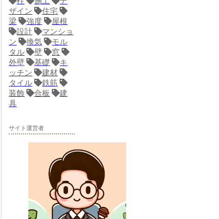
柱
施工
デ
ザイン
住宅
梁
強度
屋根
設計
マンショ
ン
換気
モル
タル
壁
窓
外壁
基礎
キ
ッチン
建材
タイル
鉄筋
装飾
合板
建
具
サイト運営者