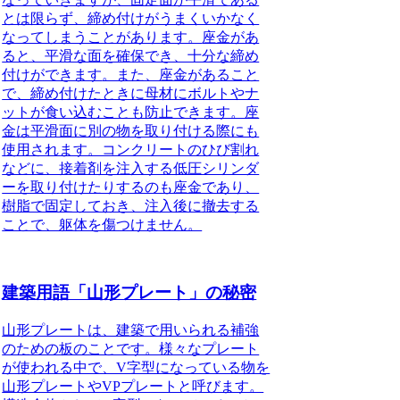
とは限らず、締め付けがうまくいかなく
なってしまうことがあります。
座金があ
ると、平滑な面を確保でき、十分な締め
付けができます
。また、座金があること
で、締め付けたときに母材にボルトやナ
ットが食い込むことも防止できます。座
金は平滑面に別の物を取り付ける際にも
使用されます。コンクリートのひび割れ
などに、接着剤を注入する低圧シリンダ
ーを取り付けたりするのも座金であり、
樹脂で固定しておき、注入後に撤去する
ことで、躯体を傷つけません。
建築用語「山形プレート」の秘密
山形プレート
は、建築で用いられる補強
のための板のことです。様々なプレート
が使われる中で、V字型になっている物を
山形プレートやVPプレートと呼びます。