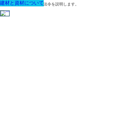
建材と資材について
建材と資材について
建材と資材について
建材と資材について
建材と資材について
建材と資材について
建材と資材について
建築に関する用語と関連法令を説明します。