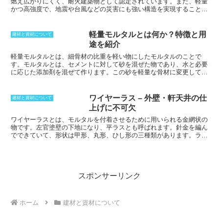
レーターにピーコンを付けておくこと
燃え広がりにくく、耐火建築物として認定されています。また、軽量
で、脱型後に撤去して仕上げることで、
かつ高強度で、地震や台風などの災害にも強い構造を実現することが
分からなくすることができるのです。セ
できます。施工性が良く、加工や取り付けが容易であるため、工期の
パレーターの距離の規格は決められてお
短縮やコストの削減にもつながります。また、耐火性や断熱性、耐力
り、一定距離にしやすいという特徴があ
性に加え、調湿性にも優れています。室内の湿度を一定に保つことが
軽量モルタルとは何か？特徴と用
建材と資材について
ります。しかし、特殊な距離の場合に
でき、快適な住環境を実現することができます。さらに、ダイライト
途を紹介
は、全ネジを使い代用することもありま
はシロアリに強く、腐食や虫食に強い耐久性を持っています。
す。
軽量モルタルとは、細骨材の比重を軽い物にしたモルタル
のことで
す。モルタルとは、セメントに対して砂を混ぜた物であり、水と必要
に応じた添加剤を混ぜて作ります。この砂を軽量な骨材に変更して作
るのが軽量モルタルです。砂ではなくスチレン粒やパーライトなどが
使われることが多いです。スチレンを使った場合は、非常に軽量に仕
上げることができることから、壁塗りに使われることもあります。し
ワイヤーラス – 外壁・軒天井の仕
建材と資材について
かし、防火性という面では問題が出てきます。パーライトは黒曜石な
上げに不可欠
どを高温加熱し膨張させた物で、軽量で断熱性もあるため、利用され
ることが増えてきました。また、園芸用の土壌改良土に利用されてい
ワイヤーラスとは、モルタルを付着させるために用いられる金網状の
るバーミキュライトは、ケイ素の一種として非常に軽いために、軽量
物です
。左官塗壁の下地になり、平ラスとも呼ばれます。針金を編ん
モルタルの細骨材に使われていることがあります。
でできていて、形状は甲形、丸形、ひし形の三種類があります。ラス
は金属メッシュのことで、ワイヤーラスの他にもメタルラスと呼ばれ
る物があります。メタルラスは薄い鉄板に縦方向の切れ目を入れ、そ
れを横方向に引き伸ばして網目状にした物です。メタルラスよりもワ
イヤーラスの方が厚いため、塗厚が大きくなる他、端部が表面に出や
すいという特徴があります。雨水を大量に浴びる外壁に用いられる際
スポンサーリンク
には、ラスの下にアスファルト・フェルトなどの防水紙を張ります。
一方軒天井ではラス板に直接ラスを張り、ラス板の裏側までモルタル
を押し込んで団子状にします。
ホーム
建材と資材について