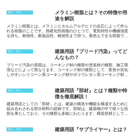
メラミン樹脂とは？その特徴や用
建材と資材について
途を解説
メラミン樹脂とは
、メラミンとホルムアルデヒドの反応によって作ら
れる樹脂のことです。熱硬化性樹脂のひとつで、
電気特性や機械強度
を持ち、耐熱性、耐薬品性、耐候性まで持つ
。着色もできる樹脂であ
り、様々なところに使われています。表面強度を高められ、衛生上も
無害な物となってくるため、食器類としても使われてきました。光沢
も美しくなることから、化粧板としても利用価値が高いです。ただ
建築用語『ブリード汚染』ってど
建材と資材について
し、耐酸性ということでは劣ることから、成型時にも注意が必要とな
んなもの？
ります。接着剤として利用した場合には、プラスチック系よりも可使
時間は長くすることができるため、利用価値が広いものの、タイイン
ブリード汚染の原因は、コーキング材の種類や塗装材の種類、施工環
サートクラック性と耐汚染性の面ではプラスチック系に劣ります。
境などによって異なります。
コーキング材の種類として、変色や劣化
しやすいシリコーン系コーキング材やポリウレタン系コーキング材を
使用すると、ブリード汚染が起こりやすいです。また、塗料の種類と
して、シンナー系の塗料やラッカー系の塗料を使用すると、ブリード
汚染が起こりやすいです。施工環境として、直射日光の当たる場所や
建築用語『部材』とは？種類や特
建材と資材について
高温多湿の場所では、ブリード汚染が起こりやすいです。知識が少な
徴を徹底解説！
い状態でのDIYによる施工は、ブリード汚染の原因となることが多い
ので、注意が必要です。
建築用語としての「部材」とは、建築の構造や機能を構成するために
組み合わされる部分材料の総称です。
部材は、建築物の中で様々な役
割を果たしており、その種類も多岐にわたります。
構造部材として
は、床や壁などの面的な構造部分や、柱や梁などの軸場の構造部分、
土台や基礎などの地盤に接する部分があります。
一方、非構造部材と
しては、内装材や外装材、天井材や収納棚など、構造体と区別された
建築用語『サプライヤー』とは？
建材と資材について
部材のことを指します。
また、装飾部材とは、彫刻装飾や壁面装飾な