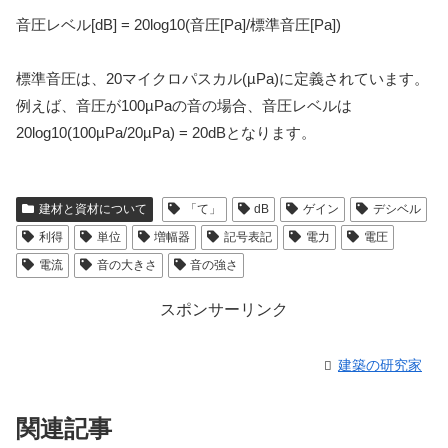
音圧レベル[dB] = 20log10(音圧[Pa]/標準音圧[Pa])
標準音圧は、20マイクロパスカル(µPa)に定義されています。
例えば、音圧が100µPaの音の場合、音圧レベルは
20log10(100µPa/20µPa) = 20dBとなります。
建材と資材について
「て」
dB
ゲイン
デシベル
利得
単位
増幅器
記号表記
電力
電圧
電流
音の大きさ
音の強さ
スポンサーリンク
建築の研究家
関連記事