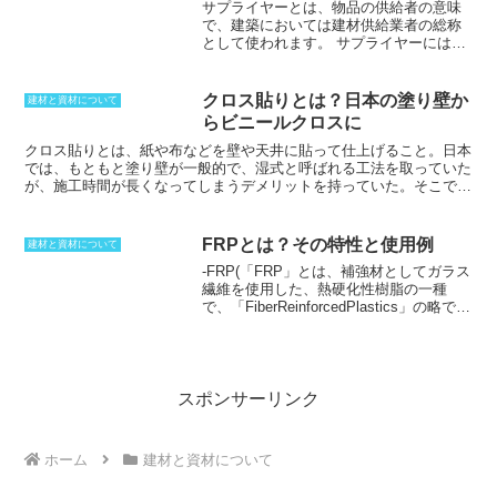
サプライヤーとは、物品の供給者の意味
どの芸術的な要素を備えた部材のことを指し、建築部材とは、工場で
で、建築においては建材供給業者の総称
製造される柱や梁などの建築用プレキャスト部材の総称です。
このよ
として使われます。
サプライヤーには、
うに、部材という用語は、建築において幅広く使用されています。
ディストリビューター（=販売代理店）、
ホールセーラー（＝問屋）、ディーラー
（＝建材店）と呼ばれるものが含まれま
クロス貼りとは？日本の塗り壁か
建材と資材について
すが、それぞれの定義はあいまいになっ
らビニールクロスに
ています。
サプライヤーの語源は、
supplierという英単語で、供給源、仕入
クロス貼り
とは、紙や布などを壁や天井に貼って仕上げること。
日本
先、納品業者といった意味を持ちます
。
では、もともと塗り壁が一般的で、湿式と呼ばれる工法を取っていた
例えば、小売業者からするとメーカーや
が、施工時間が長くなってしまうデメリットを持っていた。
そこで、
卸、生産者がサプライヤーとなります。
下地を石膏ボードなどにして、壁紙としてクロスを貼る方法が普及。
また、工業製品メーカーにとっては原材
時間も短縮できるようになり、単価も大幅に下がったことから、現在
料メーカーや部材メーカー、製造機械メ
はほとんどの物件がクロス貼りになった。ビニールや布だけではな
FRPとは？その特性と使用例
建材と資材について
ーカーなどがサプライヤーと言えます。
く、紙や無機材といった物も利用されているため、環境にあった物を
-
FRP(「FRP」とは、補強材としてガラス
選択することが可能。もっと大きなシェアになっているのはビニール
繊維を使用した、熱硬化性樹脂の一種
クロスで、膨大なバリエーションが存在する。不燃処理を施した紙を
で、「FiberReinforcedPlastics」の略であ
裏打ちすることで、火災時の安全性も高めている。
る。)
-プラスチックにガラス繊維を混ぜて
弾性を増すことで、軽さと強度を兼ね備
えた素材。-
発泡スチロールと同様に、立
体的な造形素材として優れている。)
-公園
の滑り台などの遊具、レーシングカーの
スポンサーリンク
ボディカウル、スポーツカーのパーツ、
ユニットバス、立体看板、ゲームセンタ
ーのゲーム機の筐体などに使用されてい
ホーム
建材と資材について
る。FRPは、軽くて強度が高く、腐食し
にくく、汚れが落としやすく、補修がし