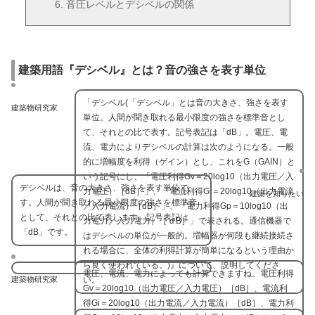
音圧レベルとデシベルの関係
建築用語『デシベル』とは？音の強さを表す単位
「デシベル(「デシベル」とは音の大きさ、強さを表す
建築物研究家
単位。人間が聞き取れる最小限度の強さを標準音とし
て、それとの比で表す。記号表記は「dB」。電圧、電
流、電力によりデシベルの計算は次のようになる。一般
的に増幅度を利得（ゲイン）とし、これをG（GAIN）と
いう記号にし、「電圧利得Gv＝20log10（出力電圧／入
デシベルは、音の大きさ、強さを表す単位で
力電圧）［dB］」、「電流利得Gi＝20log10（出力電流
建築を知りたい
す。人間が聞き取れる最小限度の強さを標準音
／入力電流）［dB］」、「電力利得Gp＝10log10（出
として、それとの比で表します。記号表記は
力電力／入力電力）［ｄB］」で表される。通信機器で
「dB」です。
はデシベルの単位が一般的。増幅器が何段も継続接続さ
れる場合に、全体の利得計算が簡単になるという理由か
ら良く使われている。)』について、説明してくださ
電圧、電流、電力によっても計算できますね。電圧利得
い。
建築物研究家
Gv＝20log10（出力電圧／入力電圧）［dB］、電流利
得Gi＝20log10（出力電流／入力電流）［dB］、電力利