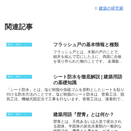
建築の研究家
関連記事
フラッシュ戸の基本情報と種類
建材と資材について
フラッシュ戸とは、木製の戸のことで、
細木を組んで芯にした上に、両面に合板
を張り作られた物のことです。
金属板を
貼った物もあります。框で取り囲んだ框
戸に比べると、フラッシュ戸は平面的に
仕上がっていくことになります。フラッ
シート防水を徹底解説 | 建築用語
建材と資材について
シュとは、平面のという意味があるが、
の基礎知識
この仕上がりから呼ばれるようになりま
した。安価で作ることができる戸であ
「シート防水」
とは、塩ビ樹脂や加硫ゴムを原料としたシートを貼り
り、ワラン合板に紙を貼って仕上げると
付ける防水方法のことです。
塩ビ樹脂
のシート防水は、密着工法、脱
いう方法もあります。様々な種類がある
気工法、機械式固定法で工事を行ないます。
密着工法
は、接着剤でシ
ものの、片面ずつ素材を変えてしまう
ートを下地へ固定するため、下地の撤去が不用で、改修工事に適して
と、伸縮率が変わってしまいます。そり
います。
脱気工法
はコンクリートに含有される水分の影響で、シート
が出やすくなってしまうため、両面とも
防水層にふくれやしわの発生が予想される場合に使われます。
機械的
建築用語『歴青』とは何か？
建材と資材について
同じ素材であることが望ましいです。ガ
固定方法
は、ドリルで塩ビ鋼板ディスクを下地に打ち付けて密着させ
歴青
とは、天然あるいは人造で産出され
ラスが入った物の場合には、額入りフラ
る方法で、溶着剤または熱風にて瞬時に接合。ゴムシート防水は、密
る固体、半固体の炭化水素類の一般的な
ッシュ戸やガラス入りフラッシュ戸と呼
着工法のみである。
総称です。瀝青とも書かれ、ビチューメ