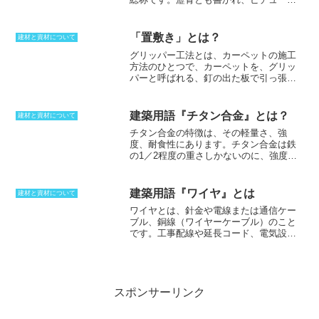
ばれて区別されています。
ン、チャンなどとも呼ばれます。通常は
天然アスファルト、コールタール、石油
アスファルト、ピッチなどのことを言い
「置敷き」とは？
建材と資材について
ます。道路舗装用材料や防水材、防腐剤
グリッパー工法とは
、カーペットの施工
などに用いられます。歴青は、石油根源
方法のひとつで、カーペットを、グリッ
岩で生成された油が移動する途中などに
パーと呼ばれる、釘の出た板で引っ張る
形成された残渣や残りの石油です。その
ように部屋の四隅に止める方法だ。グリ
ため、歴青が認められた場合には、その
ッパーは、フローリングなどの床材に固
地下深部か周辺部で石油が生成されてい
定されており、カーペットはグリッパー
ることの指標となります。実用として歴
建築用語『チタン合金』とは？
建材と資材について
に引っ掛けられる。グリッパー工法は、
青と呼ばれる物には、アスファルトの
チタン合金の特徴
は、その軽量さ、強
接着剤やテープを使用しないため、カー
他、サンドオイルがあります。これは砂
度、耐食性にあります。チタン合金は鉄
ペットの取り外しや交換が容易である。
粒に付着している半固体の重質の炭化水
の1／2程度の重さしかないのに、強度は
また、カーペットの下にスペースができ
素で、加温することで砂と分離できま
鋼よりも高くなります。また、耐食性に
るため、床暖房などの熱を効率よく伝え
す。
関しても、ステンレスよりも高い性能を
ることができる。
示し、500℃まで強度を保つことができま
建築用語『ワイヤ』とは
建材と資材について
す。チタン合金は、この高い性能を持つ
ワイヤとは、針金や電線または通信ケー
が故に、ほんの少しの不純物が大きな影
ブル、銅線（ワイヤーケーブル）のこと
響を与えてしまいます。そのため、厳密
です。工事配線や延長コード、電気設備
な規格があるのも、チタン合金の質を保
等に使われます。被電が付いており、銅
つためにあると言えるでしょう。一方
分が30％〜80％と様々です。同じ太さの1
で、この厳しい規格が、多種多様なチタ
本の金属棒に比べ、柔軟で曲げることが
ン合金を生み出すことにもなりました。
可能です。建築の工事現場では吊り下
強度が高いために加工は難しく費用がか
げ、牽引、支持などを目的とします。そ
スポンサーリンク
かりますが、建材として考えると、メン
のため、ワイヤーロープは綱（つな）と
テナンスフリーにできるメリットがあり
も呼ばれます。針金やピアノ線、ステン
ます。