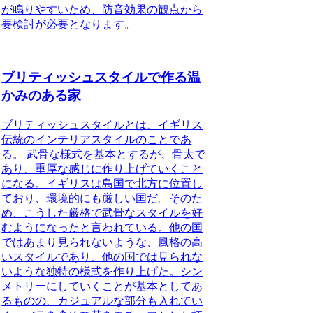
が鳴りやすいため、防音効果の観点から
要検討が必要となります。
ブリティッシュスタイルで作る温
かみのある家
ブリティッシュスタイルとは、イギリス
伝統のインテリアスタイルのことであ
る。
武骨な様式を基本とするが、骨太で
あり、重厚な感じに作り上げていくこと
になる。イギリスは島国で北方に位置し
ており、環境的にも厳しい国だ。そのた
め、こうした厳格で武骨なスタイルを好
むようになったと言われている。他の国
ではあまり見られないような、風格の高
いスタイルであり、他の国では見られな
いような独特の様式を作り上げた。シン
メトリーにしていくことが基本としてあ
るものの、カジュアルな部分も入れてい