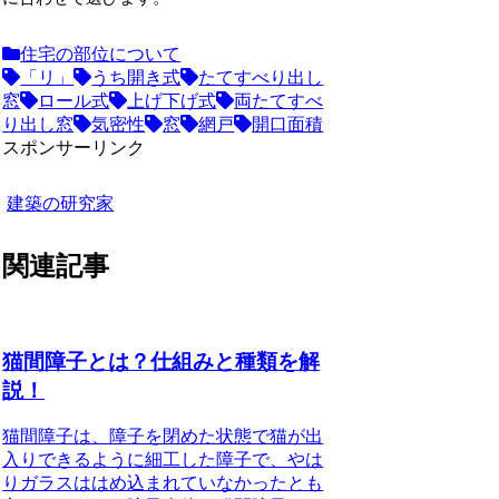
住宅の部位について
「リ」
うち開き式
たてすべり出し
窓
ロール式
上げ下げ式
両たてすべ
り出し窓
気密性
窓
網戸
開口面積
スポンサーリンク
建築の研究家
関連記事
猫間障子とは？仕組みと種類を解
説！
猫間障子は、障子を閉めた状態で猫が出
入りできるように細工した障子で、やは
りガラスははめ込まれていなかったとも