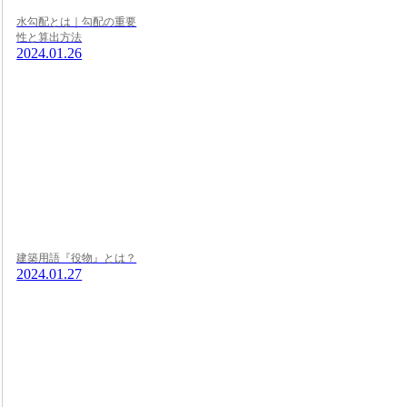
水勾配とは｜勾配の重要
性と算出方法
2024.01.26
建築用語『役物』とは？
2024.01.27