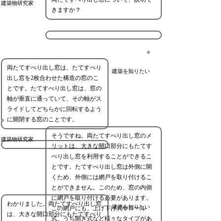
建築物研究家
きますか？
両たてすべり出し窓は、たてすべり
建築を知りたい
出し窓を2枚合わせた構造の窓のこ
とです。たてすべり出し窓は、窓の
軸が垂直に通っていて、その軸がス
ライドしてどちらかに回転するよう
に開閉する窓のことです。
そうですね。両たてすべり出し窓のメ
建築物研究家
リットは、大きな開口部分にもたてす
べり出し窓を利用することができるこ
とです。たてすべり出し窓は外側に開
くため、外側には網戸を取り付けるこ
とができません。このため、窓の内側
に網戸を取り付ける必要があります。
わかりました。両たてすべり出し窓
建築を知りたい
この網戸にも、上げ下げ式やロール
は、大きな開口部分にもたてすべり
式、うち開き式など様々なタイプがあ