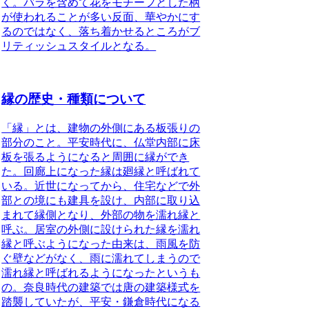
く。バラを含めて花をモチーフとした柄
が使われることが多い反面、華やかにす
るのではなく、落ち着かせるところがブ
リティッシュスタイルとなる。
縁の歴史・種類について
「縁」とは、建物の外側にある板張りの
部分のこと
。平安時代に、仏堂内部に床
板を張るようになると周囲に縁ができ
た。回廊上になった縁は廻縁と呼ばれて
いる。近世になってから、住宅などで外
部との境にも建具を設け、内部に取り込
まれて縁側となり、外部の物を濡れ縁と
呼ぶ。居室の外側に設けられた縁を濡れ
縁と呼ぶようになった由来は、雨風を防
ぐ壁などがなく、雨に濡れてしまうので
濡れ縁と呼ばれるようになったというも
の。奈良時代の建築では唐の建築様式を
踏襲していたが、平安・鎌倉時代になる