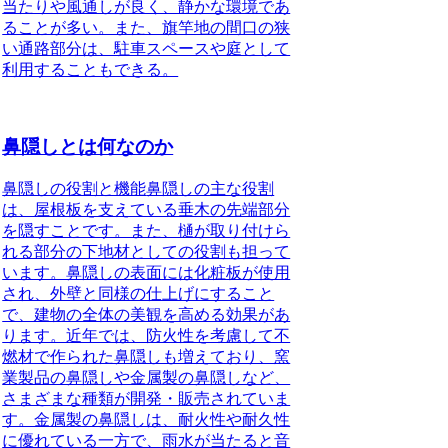
当たりや風通しが良く、静かな環境であ
ることが多い。また、旗竿地の間口の狭
い通路部分は、駐車スペースや庭として
利用することもできる。
鼻隠しとは何なのか
鼻隠しの役割と機能
鼻隠しの主な役割
は、屋根板を支えている垂木の先端部分
を隠すことです。また、樋が取り付けら
れる部分の下地材としての役割も担って
います。鼻隠しの表面には化粧板が使用
され、外壁と同様の仕上げにすること
で、建物の全体の美観を高める効果があ
ります。近年では、防火性を考慮して不
燃材で作られた鼻隠しも増えており、窯
業製品の鼻隠しや金属製の鼻隠しなど、
さまざまな種類が開発・販売されていま
す。金属製の鼻隠しは、耐火性や耐久性
に優れている一方で、雨水が当たると音