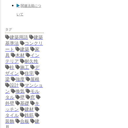
関連法規につ
いて
タグ
建築用語
建築
基準法
コンクリ
ート
建築
家
具
木材
イン
テリア
耐久性
柱
施工
デ
ザイン
住宅
梁
強度
屋根
設計
マンショ
ン
換気
モル
タル
壁
窓
外壁
基礎
キ
ッチン
建材
タイル
鉄筋
装飾
合板
建
具