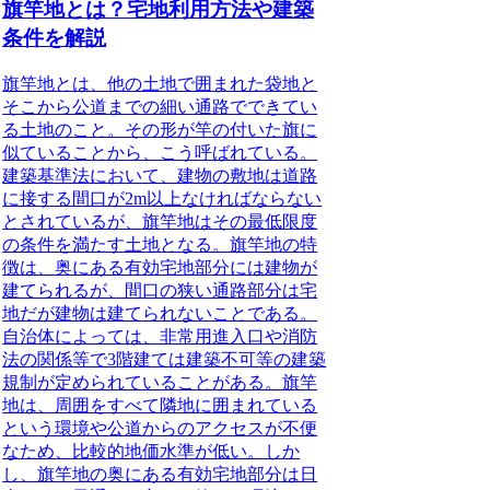
旗竿地とは？宅地利用方法や建築
条件を解説
旗竿地とは、他の土地で囲まれた袋地と
そこから公道までの細い通路でできてい
る土地のこと。
その形が竿の付いた旗に
似ていることから、こう呼ばれている。
建築基準法において、建物の敷地は道路
に接する間口が2m以上なければならない
とされているが、旗竿地はその最低限度
の条件を満たす土地となる。旗竿地の特
徴は、奥にある有効宅地部分には建物が
建てられるが、間口の狭い通路部分は宅
地だが建物は建てられないことである。
自治体によっては、非常用進入口や消防
法の関係等で3階建ては建築不可等の建築
規制が定められていることがある。旗竿
地は、周囲をすべて隣地に囲まれている
という環境や公道からのアクセスが不便
なため、比較的地価水準が低い。しか
し、旗竿地の奥にある有効宅地部分は日