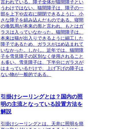
言われている
。障子全体が猫間障子とい
うわけではない。猫間障子は、障子の一
部を上下や左右に開閉できるように、小
さな障子を組み込んだものである。寝間
の換気用が本来の形と言われ、もとはガ
ラスは入っていなかった。猫間障子は、
本来は猫が出入りできるように細工した
障子であるため、ガラスがはめ込まれて
いなかった。しかし、近年では、猫間障
子を雪見障子の区別なく使用されること
も多い。雪見障子は、下半分にガラスが
はまっているだけで、上げ下げの障子は
ない物が一般的である。
引掛けシーリングとは？国内の照
明の主流となっている設置方法を
解説
引掛けシーリングとは、天井に照明を簡