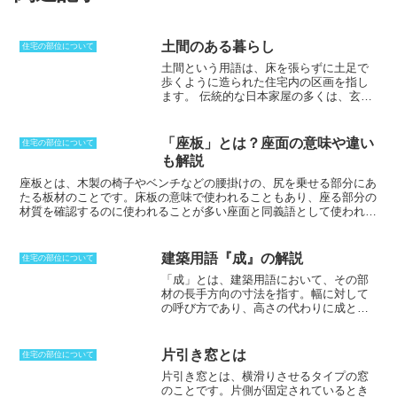
土間のある暮らし
住宅の部位について
土間という用語は、床を張らずに土足で
歩くように造られた住宅内の区画を指し
ます。
伝統的な日本家屋の多くは、玄関
付近に土間があり、台所や作業場所、納
屋などとして利用されていました。かつ
ての土間は、表面が土に石炭・ニガリな
「座板」とは？座面の意味や違い
住宅の部位について
どを混ぜて叩いて固めてあり、一般的に
も解説
は「三和土（たたき）」と呼ばれていま
した。しかし、現代ではコンクリートや
座板とは、木製の椅子やベンチなどの腰掛けの、尻を乗せる部分にあ
珪藻土、タイル、石などで仕上げられて
たる板材のこと
です。床板の意味で使われることもあり、座る部分の
いるものが一般的です。また、生活の洋
材質を確認するのに使われることが多い座面と同義語として使われる
風化・近代化によって、「土間」は住宅
こともあります。座板は、木材や金属、プラスチックなど様々な素材
から消えつつありました。しかし、近年
で作ることができますが、耐久性や座り心地を重視して、木材で作ら
では、土間は見直されています。屋内に
れることが多いです。また、座板の形状やサイズは、椅子やベンチの
建築用語『成』の解説
住宅の部位について
ありながら野外の特徴を備えていること
用途やデザインに応じてさまざまです。例えば、ダイニングチェアな
「成」とは、建築用語において、その部
から、子供の遊び場所、自転車やアウト
どの背もたれのある椅子の座板は、背中と腰を支えるために、緩やか
材の長手方向の寸法を指す。幅に対して
ドアグッズの置場、日曜大工の作業スペ
にカーブしていることが多いです。また、ベンチの座板は、複数の人
の呼び方であり、高さの代わりに成と呼
ースなど、使い勝手の良い「多目的空
が座れるように、長方形や正方形などの形をしています。
ぶことがある。
桁や梁といった材の上端
間」として注目されています。そのた
から下端を指すことも多いが、梁なら梁
め、住宅の新築やリノベーションの際に
成などの呼び方をするため、梁の高さが
取り入れられています。
片引き窓とは
住宅の部位について
意味していることが分かる。つまり、成
片引き窓とは、横滑りさせるタイプの窓
とは、幅や長さに対して使われる言葉な
のことです。片側が固定されているとき
のだ。同じように用いられる「背」は、