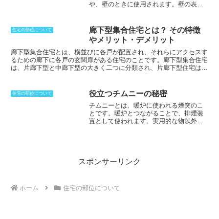
や、壁のときに使用されます。壁の表面
立ち木のときに陽を浴び成長したほうを
に沿って滑らせる物と、壁の中に引き込
呼ぶ。そのため、立ち木のときは、背の
む物の2種類があり、開口部となっている
ほうに曲がろうとし、直線で製材しても
部分はすべて開けられる方法で、さまざ
木目が背のほうに曲がってしまう。製材
廊下型集合住宅とは？ その特徴
住宅の部位について
まな素材で作られたサッシが使われてい
後も成長する力が残ってしまっているこ
やメリット・デメリット
ます。一般的な引き違い窓は、両方の窓
ともあり、水平材として使うと下方向に
を開けることができません。その点で有
廊下型集合住宅とは、横並びに各戸が配置され、それらにアクセスす
変形することから背を上にして使わなけ
利な設計ではありますが、左右のどちら
るための廊下に各戸の玄関扉がある住宅のことです。
廊下型集合住宅
ればならない。太陽を浴びる背に対して
かを開けられるという自由度が少なく、
は、片廊下型と中廊下型の大きく二つに分類され、片廊下型住宅は低
反対側のことを腹と呼ぶ。
通風量や温度調節という点では劣る性能
層マンション、高層マンション、小規模マンション、大規模マンショ
となってしまいます。それでも、開ける
ンまで幅広く採用されています。廊下側に各戸が面して配置され入居
ためのスペースが限られている場合や、
者等の通行が頻繁にされることが予想されるため、落ち着かないとも
役立つチムニーの秘密
住宅の部位について
開けること自体に問題がある場合など
言われていますが、
多くの戸数を配置できるため、ほとんどのアパー
チムニーとは、暖炉に使われる煙突のこ
は、片引き窓は有効な手段として使用さ
ト、賃貸マンションでこの様式を使用しています。
間取りは、バルコ
と
です。暖炉とつながることで、排煙装
れています。
ニー側との反対側に共用廊下が配置される外廊下型、共用廊下が両側
置として使われます。実用的な物以外に
の住戸の真ん中に配置される中廊下型があります。
外廊下型は天候が
も、使用できないようにしたアクセント
悪い日には共用廊下に雨風が吹き込む恐れがありますが、中廊下型は
用の物もあります。
「チムニー」がある
共用廊下が屋内にあるので雨風が入り込まない構造となっています。
だけで、洋風住宅に見せることができる
からである。暖炉を使ったときに出るガ
スなどを排出するために必要な設備で、
スポンサーリンク
定期的な点検もしなければなりません。
もしも、「チムニー」がうまく働かなけ
れば、部屋の中がすすだらけになってし
ホーム
住宅の部位について
まう。これは、ガスそのものが熱による
浮力を持っているためであり、吐出する
ときの速度もガスやすすを引き上げ大気
に拡散するからである。