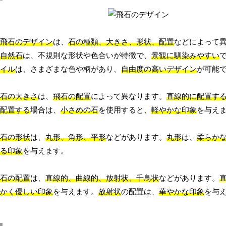
飛石のデザイン
は、
石の種類、大きさ、形状、配置
などによって
自然石
は、不規則な形状や色合いが特徴で、
景観に馴染みやすい
イル
は、さまざまな色や柄があり、
自由度の高いデザイン
が可能
石の大きさ
は、
飛石の配置
によって異なります。
直線的に配置す
配置する
場合は、
小さめの石
を使用すると、
軽やかな印象
を与え
石の形状
は、
丸形、角形、平形
などがあります。
丸形
は、
柔らか
る印象
を与えます。
石の配置
は、
直線的、曲線的、放射状、千鳥状
などがあります。
かく優しい印象
を与えます。
放射状
の配置は、
華やかな印象
を与