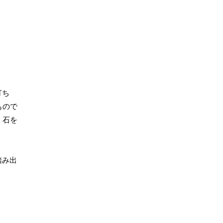
打ち
もので
、石を
踏み出