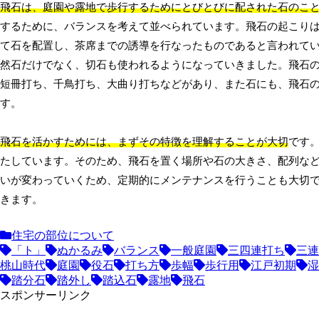
飛石は、庭園や露地で歩行するためにとびとびに配された石のこ
するために、バランスを考えて並べられています。飛石の起こり
て石を配置し、茶席までの誘導を行なったものであると言われて
然石だけでなく、切石も使われるようになっていきました。飛石
短冊打ち、千鳥打ち、大曲り打ちなどがあり、また石にも、飛石
す。
飛石を活かすためには、まずその特徴を理解することが大切
です
たしています。そのため、飛石を置く場所や石の大きさ、配列な
いが変わっていくため、定期的にメンテナンスを行うことも大切
きます。
住宅の部位について
「ト」
ぬかるみ
バランス
一般庭園
三四連打ち
三連
桃山時代
庭園
役石
打ち方
歩幅
歩行用
江戸初期
湿
踏分石
踏外し
踏込石
露地
飛石
スポンサーリンク