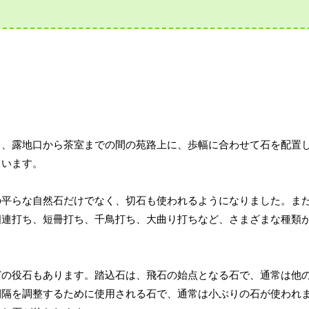
り、露地口から茶室までの間の苑路上に、歩幅に合わせて石を配置
ています。
の平らな自然石だけでなく、切石も使われるようになりました。ま
四連打ち、短冊打ち、千鳥打ち、大曲り打ちなど、さまざまな種類
どの役石もあります。踏込石は、飛石の始点となる石で、通常は他
間隔を調整するために使用される石で、通常は小ぶりの石が使われ