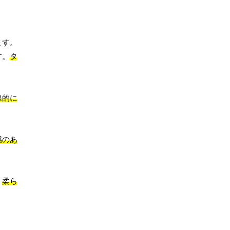
ます。
す。
タ
線的に
感のあ
、
柔ら