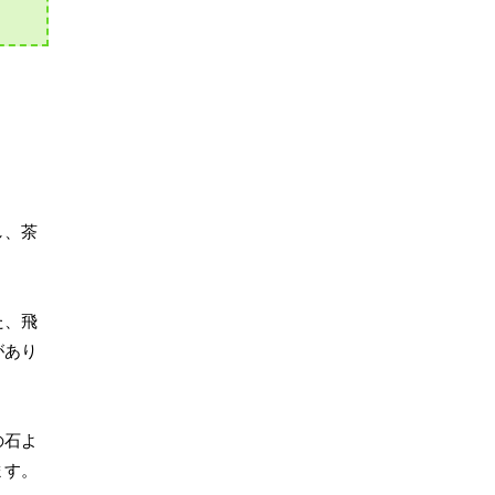
し、茶
た、飛
があり
の石よ
ます。