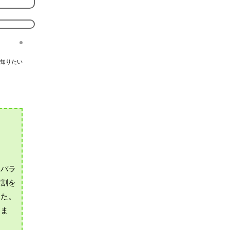
知りたい
、バラ
役割を
した。
りま