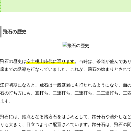
飛石の歴史
飛石の歴史は
安土桃山時代に遡ります
。当時は、茶道が盛んであ
席までの誘導を行なっていました。これが、飛石の始まりとされ
江戸初期になると、飛石は一般庭園にも打たれるようになり、面
石の打ち方にも、直打ち、二連打ち、三連打ち、二三連打ち、三
ます。
飛石には、始点となる踏込石をはじめとして、踏分石や踏外しな
りも大きく、目立つように配置されています。踏分石は、飛石の