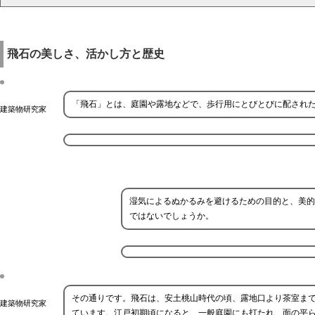
飛石の美しさ、活かし方と歴史
「飛石」とは、庭園や露地などで、歩行用にとびとびに配され
建築物研究家
湿気によるぬかるみを避けるための目的と、美的
ではないでしょうか。
その通りです。飛石は、安土桃山時代の頃、露地口より茶室ま
建築物研究家
ています。江戸初期頃になると、一般庭園にも打たれ、面の平