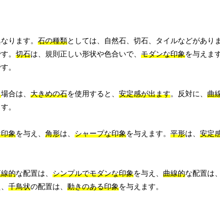
異なります。
石の種類
としては、自然石、切石、タイルなどがあり
です。
切石
は、規則正しい形状や色合いで、
モダンな印象
を与えま
です。
る
場合は、
大きめの石
を使用すると、
安定感が出ます
。反対に、
曲
ます。
な印象
を与え、
角形
は、
シャープな印象
を与えます。
平形
は、
安定
直線的
な配置は、
シンプルでモダンな印象
を与え、
曲線的
な配置は
え、
千鳥状
の配置は、
動きのある印象
を与えます。