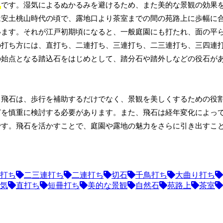
と
です。湿気によるぬかるみを避けるため、また美的な景観の効果
は安土桃山時代の頃で、露地口より茶室までの間の苑路上に歩幅に
います。それが江戸初期頃になると、一般庭園にも打たれ、面の平
の打ち方には、直打ち、二連打ち、三連打ち、二三連打ち、三四連
の始点となる踏込石をはじめとして、踏分石や踏外しなどの役石が
。飛石は、歩行を補助するだけでなく、景観を美しくするための役
どを慎重に検討する必要があります。また、飛石は経年変化によっ
です。飛石を活かすことで、庭園や露地の魅力をさらに引き出すこ
打ち
二三連打ち
二連打ち
切石
千鳥打ち
大曲り打ち
気
直打ち
短冊打ち
美的な景観
自然石
苑路上
茶室