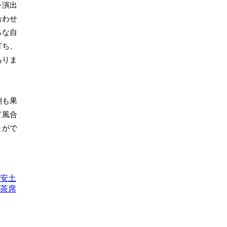
を演出
合わせ
らな自
打ち、
ありま
割も果
て風合
とがで
安土
茶席