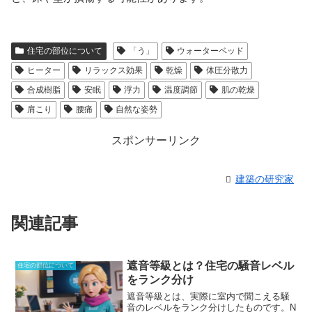
住宅の部位について
「う」
ウォーターベッド
ヒーター
リラックス効果
乾燥
体圧分散力
合成樹脂
安眠
浮力
温度調節
肌の乾燥
肩こり
腰痛
自然な姿勢
スポンサーリンク
建築の研究家
関連記事
遮音等級とは？住宅の騒音レベル
住宅の部位について
をランク分け
遮音等級とは、実際に室内で聞こえる騒
音のレベルをランク分けしたもの
です。N