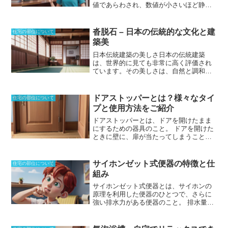
値であらわされ、数値が小さいほど静か
であることを意味します。N値は
IndoorNoiseLevelのNだということです。
物理的に遮音性能が同じ建物でも、周辺
沓脱石 – 日本の伝統的な文化と建
住宅の部位について
環境や各住戸の状況によって騒音等級は
築美
異なります。等級アはN-25からN-75まで5
刻みで分けられていて、N-25は通常では
日本伝統建築の美しさ
日本の伝統建築
聞こえないレベルである一方、N-75は非
は、世界的に見ても非常に高く評価され
常にうるさいレベルです。また、騒音の
ています。その美しさは、自然と調和し
発生源には、車や鉄道などの道路騒音や
た佇まい、精巧なディテール、そして伝
工場騒音といった外部からの騒音と、室
統的な技法で作られた建材など、さまざ
内の冷暖房機器などの設備機器や、マン
まな要素が組み合わさって生み出されて
ドアストッパーとは？様々なタイ
住宅の部位について
ションのエレベーターや給排水ポンプの
います。日本伝統建築の特徴の一つは、
プと使用方法をご紹介
ような、共用設備による内部からの騒音
自然との調和を重視していることです。
の二種類あります。
伝統建築物は、自然の地形や景観に合わ
ドアストッパーとは、ドアを開けたまま
せて建てられ、自然と一体となった景観
にするための器具のこと。
ドアを開けた
美を作り出しています。また、伝統建築
ときに壁に、扉が当たってしまうことを
物は、精巧なディテールにこだわって作
防ぐために使われる器具もドアストッパ
られています。木製の建材や装飾品に
ーと呼ぶ。扉は、開け閉めをするのが目
は、細かな彫刻や彫金が施され、その美
的なため、自由に動かなければならな
サイホンゼット式便器の特徴と仕
住宅の部位について
しさは目を奪われます。さらに、伝統建
い。自分の意思とは反した動きをすれ
組み
築物は、伝統的な技法で作られた建材で
ば、思わぬ事故につながってしまうこと
建てられています。日本の伝統建築は、
もある。ドアストッパーを使うことによ
サイホンゼット式便器とは、サイホンの
単なる建築物ではなく、日本の文化や歴
って、開閉を制限することができるよう
原理を利用した便器のひとつで、さらに
史を象徴するものです。その美しさは、
になり、安全性も確保できる。換気を行
強い排水力がある便器のこと。
排水量
日本の伝統や文化を伝える貴重な財産で
ないたい場合、風の力で扉が閉まってし
は、通常のサイホン式よりも多く設定す
あり、これからも大切に守り続けなけれ
まうこともある。しかし、ドアストッパ
ることができ、サイホン現象を強めるこ
ばなりません。
ーを使うことによって、扉を一定の角度
とができる。排水口の近くにゼット孔と