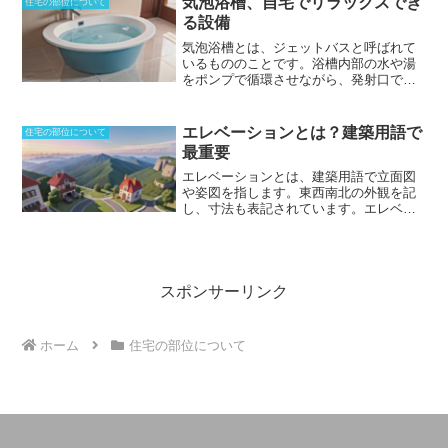
気泡浴槽、自宅でリラックスでき
住宅の部位について
に保つことができるようになり、通気の
呼ばれる吐水口を持っている。ゼット孔
る設備
確保も可能に。扉と別途用意する物や、
より噴出させることによって、サイホン
床などに固定しておく器具などがある。
効果の時間を強制的に短縮させること
気泡浴槽とは、ジェットバスと呼ばれて
で、吸引力を強化できた。汚物の付着を
いるもののことです。
浴槽内部の水や湯
防ぐことに効果があり、臭いも少ない。
をポンプで循環させながら、発射口で気
強力な排水力を持つことから、排水時の
泡を含ませて噴射する仕組みです。発射
音は少し大きくなるが、洗浄水の量は大
口は、側面や底面に設置されていること
きく削減できるため、節水タイプとして
が多く、筋肉をマッサージするだけでな
エレベーションとは？建築用語で
住宅の部位について
販売されている。排水経路の径は狭く設
くリラックス効果も期待できます。
最重要
計することになるため、詰まってしまう
元々、大きな設備のある入浴施設やスポ
可能性も高くなるといった欠点を持つ。
ーツクラブで使われていましたが、小型
エレベーションとは、建築用語で立面図
化が進められるようになり、家庭でも使
や姿図を指します
。東西南北の外観を記
われるようになってきました。循環させ
し、寸法も表記されています。エレベー
ずに気泡だけを発生させる後付けユニッ
ションは、非常に多くの場面で使われる
トもあります。海外でも利用されていま
言葉ですが、土木と建築など業界によっ
すが、日本のように裸で入ることはな
て違いが大きく、現場でエレベーション
く、公衆浴場であっても水着で入るのが
と言っても通じないことがあります。設
基本となっています。
計側から見ると一般的に使われることが
スポンサーリンク
多く、エレベと略することもあります。
立面図では、陰影を入れるなど、着色す
ることもあります。外壁の面積を出すこ
ホーム
住宅の部位について
とに使われる他、建築確認申請にも必要
です。住宅建築では、縮尺は100分の１に
なることが多いですが、あくまでも参考
のための物であり、完成時には別物にな
ることがほとんどです。