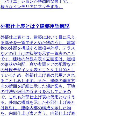
ーバリエーションが特徴的な椅子で、
様々なインテリアにマッチする。
外部仕上表とは？建築用語解説
外部仕上表とは、建築において目に見え
る部分を一覧でまとめた物のうち、建築
物の外部を構成する屋根や外壁、テラス
などの仕上げの状態を示す一覧表のこと
です。建物の外観を表す立面図は、屋根
の形状や勾配、窓や玄関ドアの配置など
の外観デザインを表すことを主目的とし
ているため、外部仕上げ表の代用とされ
ることもあります。また、建物の垂直方
向の断面を詳細に示した矩計図も、下地
の寸法や細部の収まりを示しているの
で、これも外部仕上げ表の代用となりう
る。
外部の構成を示した外部仕上げ表と
は反対に、建物内部の構成を示した物
を、内部仕上げ表と言う。内部仕上げ表