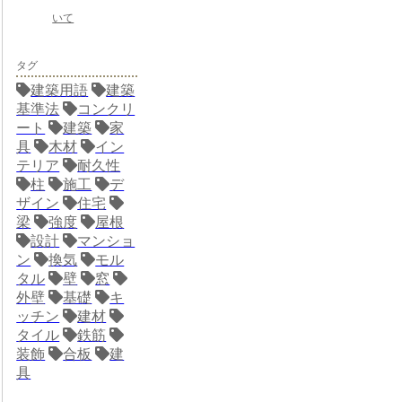
いて
タグ
建築用語
建築
基準法
コンクリ
ート
建築
家
具
木材
イン
テリア
耐久性
柱
施工
デ
ザイン
住宅
梁
強度
屋根
設計
マンショ
ン
換気
モル
タル
壁
窓
外壁
基礎
キ
ッチン
建材
タイル
鉄筋
装飾
合板
建
具