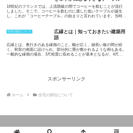
が容易に行なえるというメリットが得られる
。例えば、ライフステー
ジの変化に合わせて間取りを変更したり、新しい設備を取り入れたり
18世紀のフランスでは、上流階級の間でコーヒーを飲むことが流行
することが容易である。また、耐震性や省エネ性など、スケルトンの
しました。そこで、
コーヒーを飲むのに適した低いテーブルが誕生
性能を向上させることで、住宅の長期的な価値を高めることも可能で
し、これが「コーヒーテーブル」の始まりと言われています。
当時
ある。
は、贅沢な装飾が施されたコーヒーテーブルが人気で、王侯貴族の富
と権力の象徴とされていました。その後、コーヒーテーブルはヨーロ
ッパ全土に広がり、やがて世界各地に普及しました。現在では、コー
広縁とは｜知っておきたい建築用
住宅の部位について
ヒーテーブルは、リビングや応接室などの様々な場所で使用されてい
語
ます。コーヒーテーブルは、コーヒーを飲むだけでなく、本を読んだ
り、軽食を食べたり、くつろいだりするのに最適なテーブルです。
広縁とは、奥行きのある縁側
のこと。幅が広く、細長い板の間が続
様々なデザインや素材のコーヒーテーブルがあり、部屋のインテリア
く。和室の南面に設けられ、部分的に畳が敷かれるような例もある。
に合わせて選ぶことができます。
一般的な縁側の場合、3尺程度に収めることが基本となるが、
4尺以
上にした場合には広縁と呼ばれることがある
。厳密に規定されている
わけではない。広縁は、通路として使われるだけではなく、
部屋と屋
外を線引きするための部分でもあり、接点にもなってくる
。応接スペ
ースとしても使われることがあり、和室に広がりを感じさせて余裕を
持たすことができるようにもなる。幅があるため、
外の日差しが室内
スポンサーリンク
に入るまでの距離を作ることができるようになり、畳を傷めないでも
済む
。広庇と呼ばれるものも同じものを指す。
ホーム
住宅の部位について