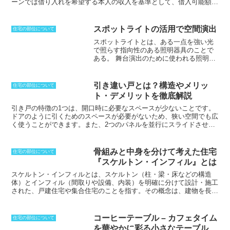
ーンでは借り入れを希望する本人の収入を基準として、借入可能額が
決定されるため、希望額に満たないこともあります。収入合算制度を
利用すると評価基準額が高くなるため、借入可能額を増やすことがで
きます。収入合算には、
連帯債務
となる場合と
保証人
となる場合があ
スポットライトの活用で空間演出
住宅の部位について
ります。連帯債務とは、2人以上が共同で債務を負うことをいいま
スポットライトとは、ある一点を強い光
す。この場合、申込者本人と収入合算の相手方は、住宅ローンの返済
で照らす指向性のある照明器具のことで
義務を負うことになります。保証人とは、債務者が債務を履行できな
ある。
舞台演出のために使われる照明器
い場合に、その債務を保証する人のことをいいます。この場合、収入
具として知られているが、近年では建築
合算の相手方は、申込者本人が住宅ローンの返済ができなくなった場
空間にアクセントや雰囲気を演出するた
合に、その返済義務を負うことになります。
めに、飲食店やショップ、住宅など幅広
引き違い戸とは？構造やメリッ
住宅の部位について
く使われている。スポットライトは、壁
ト・デメリットを徹底解説
や天井に配線工事を施して取り付けるタ
イプの器具の他、スタンド型や置き型な
引き戸の特徴の1つは、開口時に必要なスペースが少ないことです。
ど、様々なタイプがある。レールに電源
ドアのように引くためのスペースが必要がないため、狭い空間でも広
の電極を付け、照明器具をレール上で自
く使うことができます。また、2つのパネルを並行にスライドさせる
由に動かせるダクトレールを使ったスポ
ことで開閉できるため、好きな方を開けて利用することができます。
ットライトは、シーリングに簡易的に取
さらに、一般的には右側が手前にくるというおさまりに作るため、手
り付けられるタイプが、コストを抑えて
軽に使える方法となります。
一方、引き戸のデメリットは、開口面積
骨組みと中身を分けて考えた住宅
住宅の部位について
設置できるため人気だ。
スポットライト
は必ず1面分しか取ることができないことです。
片側は閉じた状態に
『スケルトン・インフィル』とは
の主な特徴は、強い光で一点を照らすこ
しかならないため、内部をすべて見渡すことはできなくなります。ま
とができることであり、空間演出や商品
た、扉のどちらかは視界に入ることになるため、見せたくない場合に
スケルトン・インフィルとは、スケルトン（柱・梁・床などの構造
の陳列などに適している。
また、光の向
は引込み戸にする必要があります。
体）とインフィル（間取りや設備、内装）を明確に分けて設計・施工
きや角度を調整できるため、様々なシー
された、戸建住宅や集合住宅のことを指す。その概念は、建物を長期
ンに対応できる。さらに、近年ではLED
的に利用していく場合、耐久性が求められるスケルトンと、生活スタ
スポットライトなども人気があり、省エ
イルに合わせて変更することが求められるインフィルは、切り離した
ネや長寿命を実現している。
方が合理的であるという考え方に基づいている
。
したがって、「スケ
コーヒーテーブル – カフェタイム
住宅の部位について
ルトン・インフィル」の住宅では、間取り・設備の変更やリフォーム
を華やかに彩る小さなテーブル