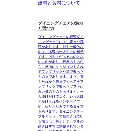
建材と資材について
ダイニングチェアの魅力
と選び方
ダイニングチェアの種類
ダイ
ニングチェアには、様々な種
類があります。最も一般的な
のは、木製の一人掛けの椅子
です。肘掛けがあるものとな
いものがあり、板座のものか
ら、座面にクッションを入れ
てファブリックや革で覆った
ものまであります。また、背
もたれから脚まですべてをフ
ァブリックで覆ったソファに
近い形のものもあります。一
人掛けだけでなく、2～3人ほ
どかけられるベンチタイプ
や、折りたたみできるタイプ
もあります。ダイニングテー
ブルとセットで販売されてい
る場合は、椅子とテーブルの
高さはすでに調整されていま