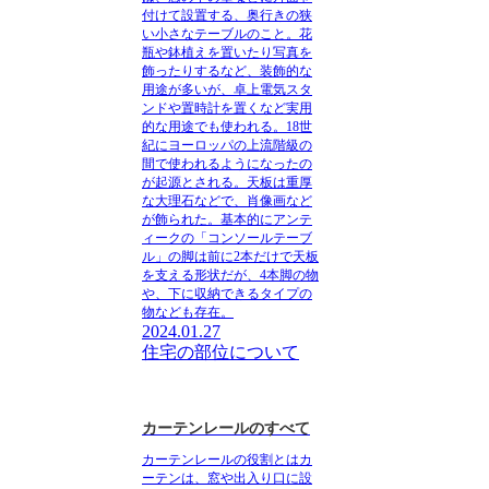
付けて設置する、奥行きの狭
い小さなテーブルのこと。
花
瓶や鉢植えを置いたり写真を
飾ったりするなど、装飾的な
用途が多いが、卓上電気スタ
ンドや置時計を置くなど実用
的な用途でも使われる。18世
紀にヨーロッパの上流階級の
間で使われるようになったの
が起源とされる。天板は重厚
な大理石などで、肖像画など
が飾られた。基本的にアンテ
ィークの「コンソールテーブ
ル」の脚は前に2本だけで天板
を支える形状だが、4本脚の物
や、下に収納できるタイプの
物なども存在。
2024.01.27
住宅の部位について
カーテンレールのすべて
カーテンレールの役割とは
カ
ーテンは、窓や出入り口に設