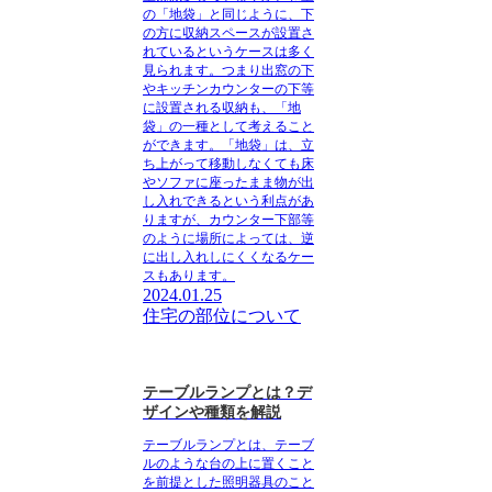
の「地袋」と同じように、下
の方に収納スペースが設置さ
れているというケースは多く
見られます。つまり出窓の下
やキッチンカウンターの下等
に設置される収納も、「地
袋」の一種として考えること
ができます。「地袋」は、立
ち上がって移動しなくても床
やソファに座ったまま物が出
し入れできるという利点があ
りますが、カウンター下部等
のように場所によっては、逆
に出し入れしにくくなるケー
スもあります。
2024.01.25
住宅の部位について
テーブルランプとは？デ
ザインや種類を解説
テーブルランプとは、テーブ
ルのような台の上に置くこと
を前提とした照明器具のこと