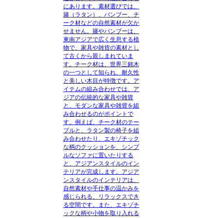
にあります。
素材選びでは、
籐（ラタン）、バンブー、チ
ーク材などの自然素材が欠か
せません。籐やバンブーは、
東南アジアで広く生息する植
物で、家具や雑貨の素材とし
て古くから親しまれていま
す。チーク材は、世界三銘木
の一つとして知られ、耐久性
と美しい木目が特徴です。
ア
イテムの組み合わせでは、ア
ジアの伝統的な家具や雑貨
と、モダンな家具や雑貨を組
み合わせるのがポイントで
す。例えば、チーク材のテー
ブルと、ラタン製の椅子を組
み合わせたり、エキゾチック
な柄のクッションを、シンプ
ルなソファに置いたりする
と、アジアンスタイルのイン
テリアが完成します。
アジア
ンスタイルのインテリアは、
自然素材や手仕事の温かみを
感じられる、リラックスでき
る空間です。また、エキゾチ
ックな柄や小物を取り入れる