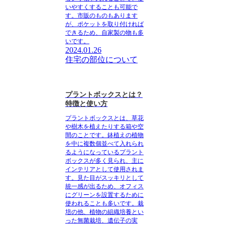
いやすくすることも可能で
す。市販のものもあります
が、ポケットを取り付ければ
できるため、自家製の物も多
いです。
2024.01.26
住宅の部位について
プラントボックスとは？
特徴と使い方
プラントボックスとは、草花
や樹木を植えたりする箱や空
間のことです。
鉢植えの植物
を中に複数個並べて入れられ
るようになっているプラント
ボックスが多く見られ、主に
インテリアとして使用されま
す。見た目がスッキリとして
統一感が出るため、オフィス
にグリーンを設置するために
使われることも多いです。栽
培の他、植物の組織培養とい
った無菌栽培、遺伝子の実