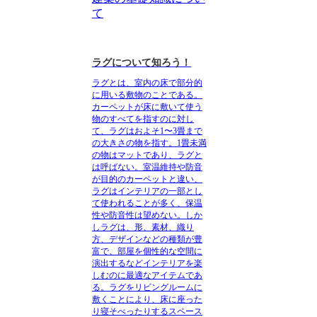
て
ラグについて知ろう！
ラグとは、室内の床で部分的
に用いる敷物
のことである。
カーペットが床に敷いて使う
物のすべてを指すのに対し
て、ラグはおよそ1〜3畳まで
の大きさの物を指す。1畳未満
の物はマットであり、ラグと
は呼ばない。室温維持や防音
が目的のカーペットと違い、
ラグはインテリアの一部とし
て使われることが多く、保温
性や防音性は望めない。しか
しラグは、形、素材、織り
方、デザインなどの種類が豊
富で、部屋を個性的な空間に
演出するなどインテリアを楽
しむのに最適なアイテムであ
る。ラグをリビングルームに
敷くことにより、床に座った
り寝そべったりするスペース