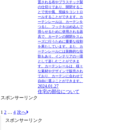
置される布やプラスチック製
の仕切りであり、開閉するこ
とで光や風、視線をコントロ
ールすることができます。カ
ーテンレールは、カーテンを
つるし、フックをはめ込んで
滑らせるために使用される器
具で、カーテンの開閉をスム
ーズに行うために重要な役割
を果たしています。また、カ
ーテンレールには装飾的な役
割もあり、インテリアの一環
として楽しむことができま
す。カーテンレールは、様々
な素材やデザインで販売され
ており、カーテンに合わせて
自由に選ぶことができます。
2024.01.27
住宅の部位について
スポンサーリンク
1
2
…
4
次へ
スポンサーリンク