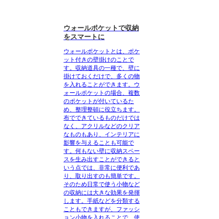
ウォールポケットで収納
をスマートに
ウォールポケットとは、ポケ
ット付きの壁掛けのこと
で
す。収納道具の一種で、壁に
掛けておくだけで、多くの物
を入れることができます。ウ
ォールポケットの場合、複数
のポケットが付いているた
め、整理整頓に役立ちます。
布でできているものだけでは
なく、アクリルなどのクリア
なものもあり、インテリアに
影響を与えることも可能で
す。何もない壁に収納スペー
スを生み出すことができると
いう点では、非常に便利であ
り、取り出すのも簡単です。
そのため日常で使う小物など
の収納には大きな効果を発揮
します。手紙などを分類する
こともできますが、ファッシ
ョン小物を入れることで、使