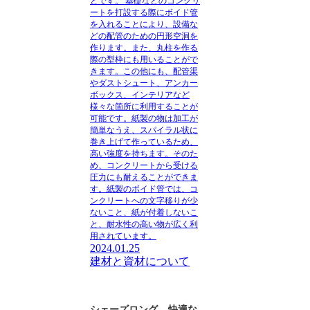
とです。
基礎などのコンクリ
ートを打設する際にボイド管
を入れることにより、設備な
どの配管のための円形空洞を
作ります。また、丸柱を作る
際の型枠にも用いることがで
きます。この他にも、配管渠
やダストシュート、アンカー
ボックス、インテリアなど
様々な箇所に利用することが
可能です。紙製の物は加工が
簡単なうえ、スパイラル状に
巻き上げて作っているため、
高い強度を持ちます。そのた
め、コンクリートから受ける
圧力にも耐えることができま
す。紙製のボイド管では、コ
ンクリートへの文字移りが少
ないこと、紙が付着しないこ
と、耐水性の高い物が広く利
用されています。
2024.01.25
建材と資材について
シェーズロング – 快適な