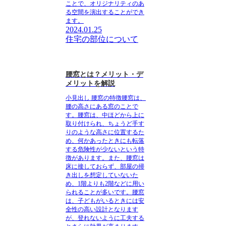
ことで、オリジナリティのあ
る空間を演出することができ
ます。
2024.01.25
住宅の部位について
腰窓とは？メリット・デ
メリットを解説
小見出し 腰窓の特徴
腰窓は、
腰の高さにある窓のことで
す。腰窓は、
中ほどから上に
取り付けられ、ちょうど手す
りのような高さ
に位置するた
め、何かあったときにも転落
する危険性が少ないという特
徴があります。また、腰窓は
床に接しておらず、部屋の掃
き出しを想定していないた
め、1階よりも2階などに用い
られることが多いです。腰窓
は、子どもがいるときには安
全性の高い設計となります
が、登れないように工夫する