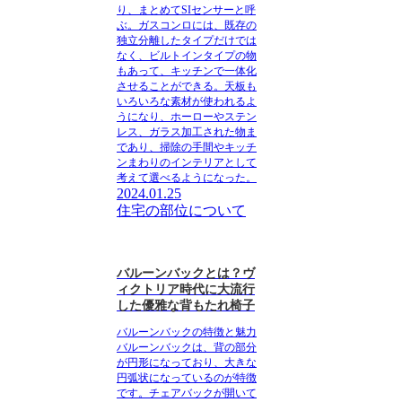
り、まとめてSIセンサーと呼
ぶ。ガスコンロには、既存の
独立分離したタイプだけでは
なく、ビルトインタイプの物
もあって、キッチンで一体化
させることができる。天板も
いろいろな素材が使われるよ
うになり、ホーローやステン
レス、ガラス加工された物ま
であり、掃除の手間やキッチ
ンまわりのインテリアとして
考えて選べるようになった。
2024.01.25
住宅の部位について
バルーンバックとは？ヴ
ィクトリア時代に大流行
した優雅な背もたれ椅子
バルーンバックの特徴と魅力
バルーンバックは、背の部分
が円形になっており、大きな
円弧状になっているのが特徴
です。チェアバックが開いて