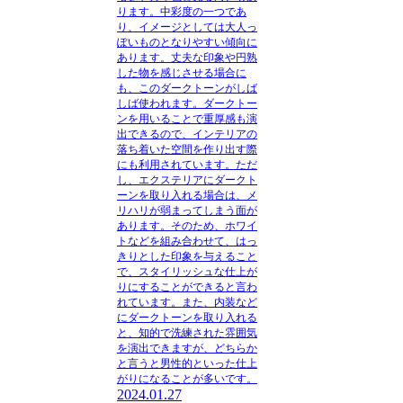
ります。中彩度の一つであ
り、イメージとしては大人っ
ぽいものとなりやすい傾向に
あります。丈夫な印象や円熟
した物を感じさせる場合に
も、このダークトーンがしば
しば使われます。ダークトー
ンを用いることで重厚感も演
出できるので、インテリアの
落ち着いた空間を作り出す際
にも利用されています。ただ
し、エクステリアにダークト
ーンを取り入れる場合は、メ
リハリが弱まってしまう面が
あります。そのため、ホワイ
トなどを組み合わせて、はっ
きりとした印象を与えること
で、スタイリッシュな仕上が
りにすることができると言わ
れています。また、内装など
にダークトーンを取り入れる
と、知的で洗練された雰囲気
を演出できますが、どちらか
と言うと男性的といった仕上
がりになることが多いです。
2024.01.27