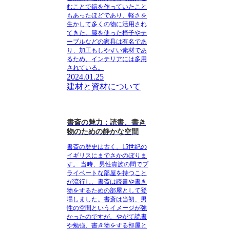
むことで鎧を作っていたこと
もあったほどであり、軽さを
生かして多くの物に活用され
てきた。籐を使った椅子やテ
ーブルなどの家具は有名であ
り、加工もしやすい素材であ
るため、インテリアには多用
されている。
2024.01.25
建材と資材について
書斎の魅力：読書、書き
物のための静かな空間
書斎の歴史は古く、15世紀の
イギリスにまでさかのぼりま
す。
当時、男性貴族の間でプ
ライベートな部屋を持つこと
が流行し、書斎は読書や書き
物をするための部屋として登
場しました。書斎は当初、男
性の空間というイメージが強
かったのですが、やがて読書
や勉強、書き物をする部屋と