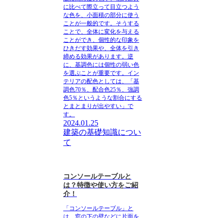
に比べて際立って目立つよう
な色を、小面積の部分に使う
ことが一般的
です。そうする
ことで、全体に変化を与える
ことができ、個性的な印象を
ひきだす効果や、全体を引き
締める効果があります。逆
に、
基調色には個性の弱い色
を選ぶことが重要です
。イン
テリアの配色としては、
「基
調色70％、配合色25％、強調
色5％というような割合にする
とまとまりが出やすい」
で
す。
2024.01.25
建築の基礎知識につい
て
コンソールテーブルと
は？特徴や使い方をご紹
介！
「コンソールテーブル」と
は、窓の下の壁などに片面を