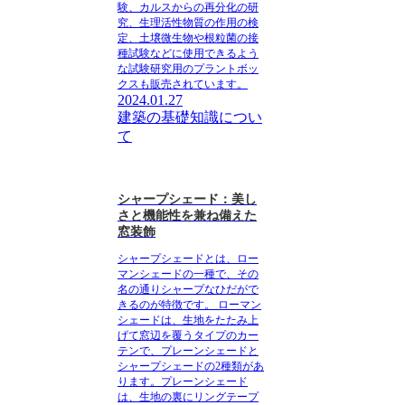
験、カルスからの再分化の研
究、生理活性物質の作用の検
定、土壌微生物や根粒菌の接
種試験などに使用できるよう
な試験研究用のプラントボッ
クスも販売されています。
2024.01.27
建築の基礎知識につい
て
シャープシェード：美し
さと機能性を兼ね備えた
窓装飾
シャープシェードとは、ロー
マンシェードの一種で、その
名の通りシャープなひだがで
きるのが特徴です。
ローマン
シェードは、生地をたたみ上
げて窓辺を覆うタイプのカー
テンで、プレーンシェードと
シャープシェードの2種類があ
ります。プレーンシェード
は、生地の裏にリングテープ