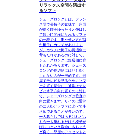
リラックス空間を演出す
るソファ
シェーズロングとは、フラン
ス語で長椅子の意味で、
座面
が長く脚をゆったりと伸ばし
て短い時間横になれるソファ
の一種
です。形や使い方が似
た椅子にカウチがあります
が、カウチは椅子の長辺側に
背もたれがあるのに対して、
シェーズロングは短辺側に背
もたれがあります。シェーズ
ロングの長辺側にはひじ掛け
しかないのが一般的です。部
屋でテレビを見るためにソフ
ァを置く場合に、通常はテレ
ビと水平方向に置くのに対し
て、シェーズロングは垂直方
向に置きます。サイズは通常
の二人掛けソファに比べて小
さめであることが多いので、
一人暮らしではあるけれども
もう一人座れるだけの椅子が
ほしいという場合にもちょう
ど良く、部屋のアクセントと