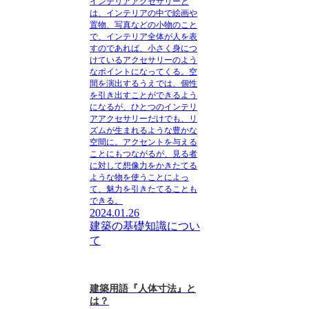
インテリアアクセサリーと
は、インテリアの中で絵画や
置物、写真などの小物のこと
で、インテリア全体が人を表
すのであれば、小さく身につ
けているアクセサリーのよう
なポイントになってくる
。空
間を演出するうえでは、
個性
を引き出すことができる
よう
になるが、ひとつのインテリ
アアクセサリーだけでも、リ
ズムが生まれるような豊かな
空間に。アクセントを与える
ことにもつながるが、
見る者
に対して想像力をかきたてる
ような物を使うことによっ
て、魅力を引きたてることも
できる
。
2024.01.26
建築の基礎知識につい
て
建築用語『人体寸法』と
は？