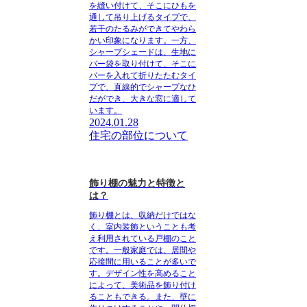
を縫い付けて、そこにひもを
通して吊り上げるタイプで、
若干のたるみができてやわら
かい印象になります。一方、
シャープシェードは、生地に
バー袋を取り付けて、そこに
バーを入れて折りたたむタイ
プで、直線的でシャープなひ
だができ、大きな窓に適して
います。
2024.01.28
住宅の部位について
飾り棚の魅力と特徴と
は？
飾り棚とは、収納だけではな
く、室内装飾ということも考
え利用されている戸棚のこと
です。
一般家庭では、居間や
応接間に用いることが多い
で
す。
デザイン性を高めること
によって、美術品を飾り付け
ることもできる
。また、
壁に