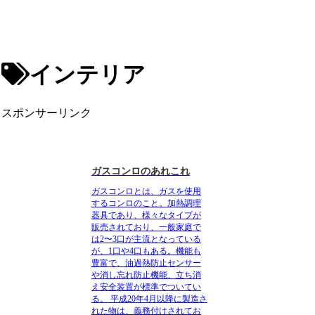
インテリア
スポンサーリンク
ガスコンロのあれこれ
ガスコンロとは、ガスを使用
するコンロのこと。加熱調理
器具であり、様々なタイプが
販売されており、一般家庭で
は2〜3口が主流となっている
が、1口や4口もある。機能も
豊富で、油過熱防止センサー
や消し忘れ防止機能、立ち消
え安全装置が標準でついてい
る。
平成20年4月以降に製造さ
れた物は、義務付けされてお