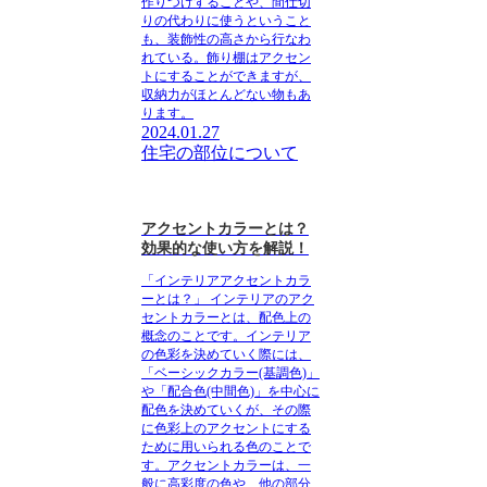
作りつけすることや、間仕切
りの代わりに使うということ
も、装飾性の高さから行なわ
れている
。飾り棚はアクセン
トにすることができますが、
収納力がほとんどない物も
あ
ります。
2024.01.27
住宅の部位について
アクセントカラーとは？
効果的な使い方を解説！
「インテリアアクセントカラ
ーとは？」
インテリアのアク
セントカラーとは、配色上の
概念のことです。インテリア
の色彩を決めていく際には、
「ベーシックカラー(基調色)」
や「配合色(中間色)」を中心に
配色を決めていく
が、その際
に色彩上のアクセントにする
ために用いられる色のことで
す。
アクセントカラーは、一
般に高彩度の色や、他の部分