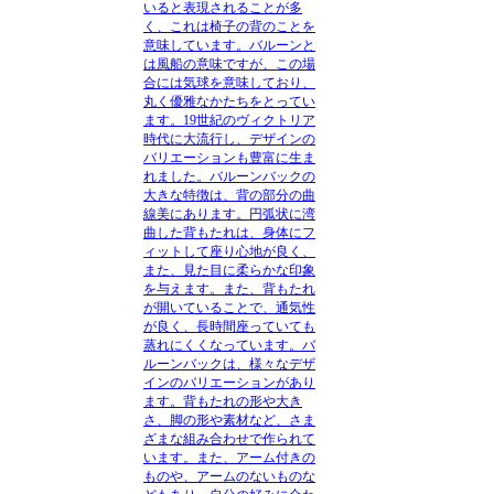
いると表現されることが多
く、これは椅子の背のことを
意味しています。バルーンと
は風船の意味ですが、この場
合には気球を意味しており、
丸く優雅なかたちをとってい
ます。19世紀のヴィクトリア
時代に大流行し、デザインの
バリエーションも豊富に生ま
れました。バルーンバックの
大きな特徴は、背の部分の曲
線美にあります。円弧状に湾
曲した背もたれは、身体にフ
ィットして座り心地が良く、
また、見た目に柔らかな印象
を与えます。また、背もたれ
が開いていることで、通気性
が良く、長時間座っていても
蒸れにくくなっています。バ
ルーンバックは、様々なデザ
インのバリエーションがあり
ます。背もたれの形や大き
さ、脚の形や素材など、さま
ざまな組み合わせで作られて
います。また、アーム付きの
ものや、アームのないものな