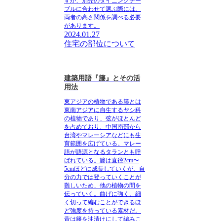
すが、別売のダイニングテー
ブルに合わせて選ぶ際には、
両者の高さ関係を調べる必要
があります。
2024.01.27
住宅の部位について
建築用語『籐』とその活
用法
東アジアの植物である籐とは
東南アジアに自生するヤシ科
の植物
であり、弦がほとんど
を占めており、中国南部から
台湾やマレーシアなどにも生
育範囲を広げている。マレー
語が語源となるタランとも呼
ばれている。籐は直径2cm〜
5cmほどに成長していくが、自
分の力では登っていくことが
難しいため、他の植物の間を
伝っていく。曲げに強く、細
く切って編むことができるほ
ど強度を持っている素材だ。
昔は籐を油漬けにして編みこ