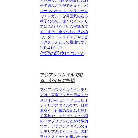
どもあり、自分の好みに合わ
せて選ぶことができます。バ
ルーンバックは、クラシック
でエレガントな雰囲気のある
椅子なので、様々なインテリ
アに合わせやすいのが魅力で
す。また、座り心地も良いの
で、ダイニングチェアやリビ
ングチェアとして最適です。
2024.01.27
住宅の部位について
アジアンスタイルで彩
る、心安らぐ空間
アジアンスタイルのインテリ
アは、東南アジアの伝統的な
スタイルをモチーフにしたイ
ンテリアスタイルです。自然
素材や手仕事の温かみを感じ
る家具や、エキゾチックな柄
のファブリックなどが特徴的
です。アジアンスタイルのイ
ンテリアのポイントは、素材
選びとアイテムの組み合わせ