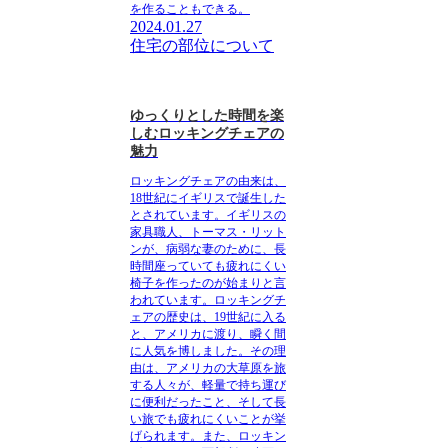
を作ることもできる。
2024.01.27
住宅の部位について
ゆっくりとした時間を楽
しむロッキングチェアの
魅力
ロッキングチェアの由来
は、
18世紀にイギリスで誕生した
とされています。イギリスの
家具職人、トーマス・リット
ンが、病弱な妻のために、長
時間座っていても疲れにくい
椅子を作ったのが始まりと言
われています。
ロッキングチ
ェアの歴史
は、19世紀に入る
と、アメリカに渡り、瞬く間
に人気を博しました。その理
由は、アメリカの大草原を旅
する人々が、軽量で持ち運び
に便利だったこと、そして長
い旅でも疲れにくいことが挙
げられます。また、ロッキン