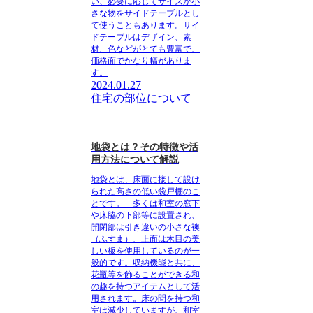
い、必要に応じてサイズが小
さな物をサイドテーブルとし
て使うこともあります。サイ
ドテーブルはデザイン、素
材、色などがとても豊富で、
価格面でかなり幅がありま
す。
2024.01.27
住宅の部位について
地袋とは？その特徴や活
用方法について解説
地袋とは、床面に接して設け
られた高さの低い袋戸棚のこ
とです。
多くは和室の窓下
や床脇の下部等に設置され、
開閉部は引き違いの小さな襖
（ふすま）、上面は木目の美
しい板を使用しているのが一
般的です。収納機能と共に、
花瓶等を飾ることができる和
の趣を持つアイテムとして活
用されます。床の間を持つ和
室は減少していますが、和室