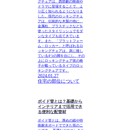
グチェアは、西部劇の映画や
ドラマに登場することで、よ
り広く知られるようになりま
した。
現代のロッキングチェ
ア
は、伝統的な木製の他に、
金属柱、プラスチックなどを
使ったスタイリッシュでモダ
ンなタイプも出てきていま
す。また、「プラットフォー
ム・ロッカー」と呼ばれるロ
ッキングチェアは、床に接し
ている4つの脚を台にし、その
上にロッキングチェア状の椅
子が載っているタイプのロッ
キングチェアです。
2024.01.27
住宅の部位について
ボイド管とは？基礎から
インテリアまで活用でき
る便利な配管材
ボイド管とは、厚めの紙や特
殊耐水ボードでできた筒のこ