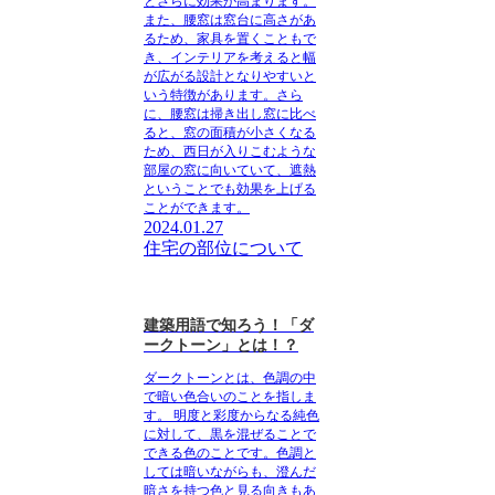
とさらに効果が高まります。
また、腰窓は窓台に高さがあ
るため、家具を置くこともで
き、インテリアを考えると幅
が広がる設計となりやすいと
いう特徴があります。さら
に、腰窓は掃き出し窓に比べ
ると、窓の面積が小さくなる
ため、西日が入りこむような
部屋の窓に向いていて、遮熱
ということでも効果を上げる
ことができます。
2024.01.27
住宅の部位について
建築用語で知ろう！「ダ
ークトーン」とは！？
ダークトーンとは、色調の中
で暗い色合いのことを指しま
す。
明度と彩度からなる純色
に対して、黒を混ぜることで
できる色のことです。色調と
しては暗いながらも、澄んだ
暗さを持つ色と見る向きもあ