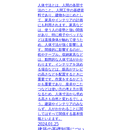
人体寸法とは、人間の各部寸
法のこと。
人間工学の基礎資
料であり、建物をはじめとし
て、家具やインテリアの計画
にも利用されます。家具など
は、使う人の姿勢と強い関係
があり、特に椅子やベッドな
どは直接身体が触れて使うた
め、人体寸法が強く影響しま
す。間接的に影響するのが、
机やテーブル。収納家具など
は、動態的な人体寸法がかか
わります。インテリアを決め
る場合などは、眼高がテレビ
の高さなどを配置するときに
重要です。作業をするかどう
かも重要であり、座卓やこた
つなどは使い方の考え方が異
なるため、人体寸法から求め
る高さも自然と変わるでしょ
う。建築やインテリアのみな
らず、人がかかわることに関
してはすべて関係する基本情
報といえます。
2024.01.25
建築の基礎知識につい