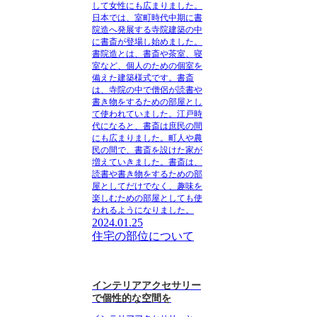
して女性にも広まりました。
日本では、室町時代中期に書
院造へ発展する寺院建築の中
に書斎が登場し始めました。
書院造とは、書斎や茶室、寝
室など、個人のための個室を
備えた建築様式です。書斎
は、寺院の中で僧侶が読書や
書き物をするための部屋とし
て使われていました。江戸時
代になると、書斎は庶民の間
にも広まりました。町人や農
民の間で、書斎を設けた家が
増えていきました。書斎は、
読書や書き物をするための部
屋としてだけでなく、趣味を
楽しむための部屋としても使
われるようになりました。
2024.01.25
住宅の部位について
インテリアアクセサリー
で個性的な空間を