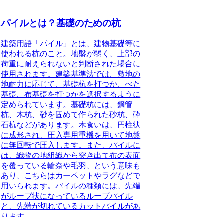
パイルとは？基礎のための杭
建築用語「パイル」とは、建物基礎等に
使われる杭
のこと。地盤が弱く、上部の
荷重に耐えられないと判断された場合に
使用されます。建築基準法では、敷地の
地耐力に応じて、基礎杭を打つか、べた
基礎、布基礎を打つかを選択するように
定められています。基礎杭には、鋼管
杭、木杭、砂を固めて作られた砂杭、砕
石杭などがあります。木食いは、円柱状
に成形され、圧入専用重機を用いて地盤
に無回転で圧入します。また、パイルに
は、織物の地組織から突き出て布の表面
を覆っている輪奈や毛羽、という意味も
あり、こちらはカーペットやラグなどで
用いられます。パイルの種類には、先端
がループ状になっているループパイル
と、先端が切れているカットパイルがあ
ります。