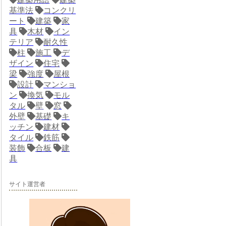
基準法
コンクリ
ート
建築
家
具
木材
イン
テリア
耐久性
柱
施工
デ
ザイン
住宅
梁
強度
屋根
設計
マンショ
ン
換気
モル
タル
壁
窓
外壁
基礎
キ
ッチン
建材
タイル
鉄筋
装飾
合板
建
具
サイト運営者