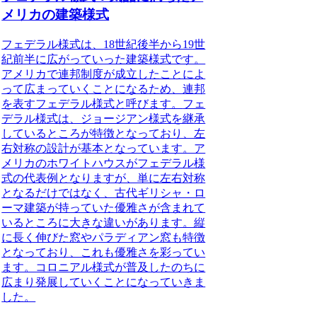
メリカの建築様式
フェデラル様式は、18世紀後半から19世
紀前半に広がっていった建築様式です。
アメリカで連邦制度が成立したことによ
って広まっていくことになるため、連邦
を表すフェデラル様式と呼びます。
フェ
デラル様式は、ジョージアン様式を継承
しているところが特徴となっており、左
右対称の設計が基本となっています。ア
メリカのホワイトハウスがフェデラル様
式の代表例となりますが、単に左右対称
となるだけではなく、古代ギリシャ・ロ
ーマ建築が持っていた優雅さが含まれて
いるところに大きな違いがあります。縦
に長く伸びた窓やパラディアン窓も特徴
となっており、これも優雅さを彩ってい
ます。コロニアル様式が普及したのちに
広まり発展していくことになっていきま
した。