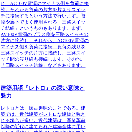
れ、AC100V電源のマイナス側を負荷に接
続。それから負荷の片方を片切りスイッ
チに接続
するという方法で行います。階
段や廊下でよく使用される「三路スイッ
チ結線」というものもあります。まず、
AV100V電源のプラス側を三路スイッチの
片方に接続し、それから、AC100V電源の
マイナス側を負荷に接続。負荷の残りを
三路スイッチの片方に接続し、三路スイ
ッチ間の渡り線も接続します。その他、
「四路スイッチ結線」などもあります。
建築用語『レトロ』の深い意味と
魅力
レトロとは、懐古趣味のことである。建
築では、近代建築がレトロな建物と称さ
れる場合が多い。
近代建築は、産業革命
以降の近代に建てられた建築全体に用い