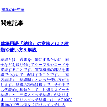
建築の研究家
関連記事
建築用語『結線』の意味とは？種
類や使い方を解説
結線とは、通電を可能にするために、端
子などを取り付けてケーブルやコードを
接続すること
です。電気機器の部品を電
線でつないで、配線することです。
「室
内結線」「結線図」といった使い方
があ
ります。結線の種類は様々で、その中で
も代表的な種類として「片切りスイッチ
結線」と「三路スイッチ結線」がありま
す。
「片切りスイッチ結線」は、AC100V
電源のプラス側を片切りスイッチに入