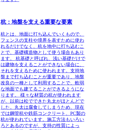
杭：地盤を支える重要な要素
杭とは、地面に打ち込んでいくもので、
フェンスの支柱や境界を表すために使わ
れるだけでなく、杭を地中に打ち込むこ
とで、基礎構造物として使う場合もあり
ます。
杭基礎と呼ばれ、浅い基礎だけで
は建物を支えることができない場合に、
それを支えるために使われます。支持地
盤まで打ち込むことが重要であり、
地盤
改良の一種として利用することで、軟弱
な地面でも建てることができるようにな
ります。
様々な材質の杭が使われます
が、以前は松でできた丸太がほとんどで
した。丸太は腐食してしまうため、現在
では鋼管杭や鉄筋コンクリート、PC製の
杭が使われています。施工方法もいろい
ろとあるのですが、支持の性質によっ