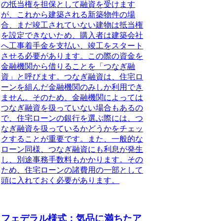
の抵当権を担保として融資を受けます
が、これから建築される新築物件の場
合、まだ竣工されていない建物は抵当権
を設定できないため、購入者は建築会社
へ工事着手金を支払い、竣工をスタート
させる必要があります。この際の資金を
金融機関から借りることを「つなぎ融
資」と呼びます。つなぎ融資は、住宅ロ
ーンを組んだ金融機関のみしか利用でき
ません。そのため、金融機関によっては
つなぎ融資を扱っていない場合もあるの
で、住宅ローンの銀行を選ぶ際には、つ
なぎ融資を扱っているかどうかをチェッ
クすることが重要です。また、一般的な
ローン同様、つなぎ融資にも利息が発生
し、別途事務手数料もかかります。その
ため、住宅ローンの諸費用の一部として
頭に入れておく必要があります。
フェデラル様式：気品に満ちたア