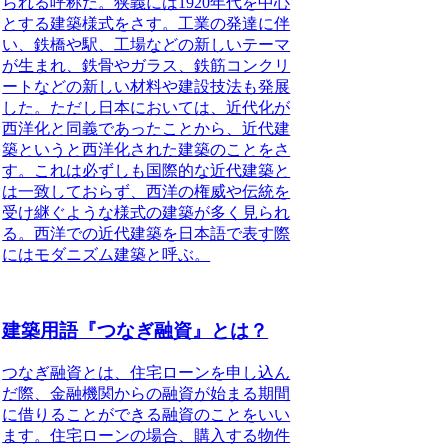
られる呼称だ。狭義には1920年代を中心
とする建築様式をさす。工業の発達に伴
い、鉄橋や駅、工場などの新しいテーマ
が生まれ、鉄骨やガラス、鉄筋コンクリ
ートなどの新しい材料や建設技法も発展
した。ただし日本においては、近代化が
西洋化と同義であったことから、近代建
築というと西洋化された建築のことをさ
す。これは必ずしも国際的な近代建築と
は一致しておらず、西洋の権威や伝統を
受け継ぐような様式の建築が多く見られ
る。西洋での近代建築を日本語で表す際
にはモダニズム建築と呼ぶ。
建築用語『つなぎ融資』とは？
つなぎ融資とは
、住宅ローンを申し込ん
だ際、金融機関からの融資が始まる期間
に借りることができる融資のことをいい
ます。住宅ローンの場合、購入する物件