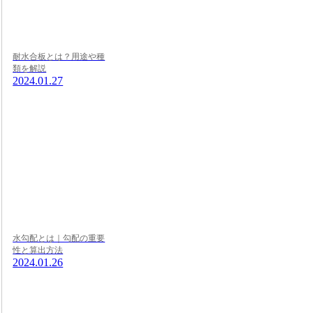
耐水合板とは？用途や種
類を解説
2024.01.27
水勾配とは｜勾配の重要
性と算出方法
2024.01.26