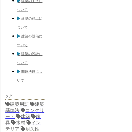
建築の工法に
ついて
建築の施工に
ついて
建築の設備に
ついて
建築の設計に
ついて
関連法規につ
いて
タグ
建築用語
建築
基準法
コンクリ
ート
建築
家
具
木材
イン
テリア
耐久性