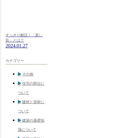
すっきり解説！「差し
筋」とは？
2024.01.27
カテゴリー
その他
住宅の部位に
ついて
建材と資材に
ついて
建築の基礎知
識について