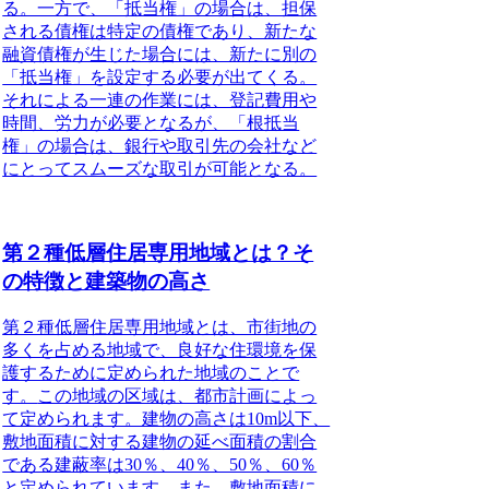
る。一方で、「抵当権」の場合は、担保
される債権は特定の債権であり、新たな
融資債権が生じた場合には、新たに別の
「抵当権」を設定する必要が出てくる。
それによる一連の作業には、登記費用や
時間、労力が必要となるが、「根抵当
権」の場合は、銀行や取引先の会社など
にとってスムーズな取引が可能となる。
第２種低層住居専用地域とは？そ
の特徴と建築物の高さ
第２種低層住居専用地域とは、市街地の
多くを占める地域で、良好な住環境を保
護するために定められた地域のことで
す。
この地域の区域は、都市計画によっ
て定められます。建物の高さは10m以下、
敷地面積に対する建物の延べ面積の割合
である建蔽率は30％、40％、50％、60％
と定められています。また、敷地面積に