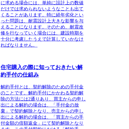
に求める場合には、単純に設計上の数値
だけでは求められないようなことも出て
くる
ことがあります。特に経年劣化とい
った問題は、耐震設計上大きな影響を与
えることになります。そのため、耐震改
修を行なっていく場合には、建設時期を
十分に考慮したうえで計算していかなけ
ればなりません。
住宅購入の際に知っておきたい解
約手付の仕組み
解約手付とは、契約解除のための手付金
のこと
です。解約手付にかかわる契約解
除の方法には2通りあり、買主からの申し
出による解約の場合は、「手付金の放
棄」で契約解除となり、売主からの申し
出による解約の場合は、「買主からの手
付金額の倍額返金」にて契約解除となり