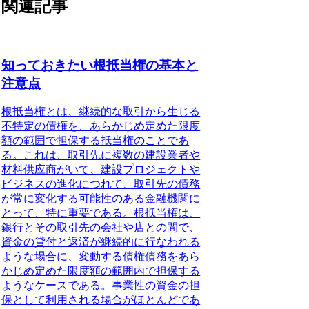
関連記事
知っておきたい根抵当権の基本と
注意点
根抵当権とは
、継続的な取引から生じる
不特定の債権を、あらかじめ定めた限度
額の範囲で担保する抵当権のことであ
る。これは、取引先に複数の建設業者や
材料供应商がいて、建設プロジェクトや
ビジネスの進化につれて、取引先の債務
が常に変化する可能性のある金融機関に
とって、特に重要である。根抵当権は、
銀行とその取引先の会社や店との間で、
資金の貸付と返済が継続的に行なわれる
ような場合に、変動する債権債務をあら
かじめ定めた限度額の範囲内で担保する
ようなケースである。事業性の資金の担
保として利用される場合がほとんどであ