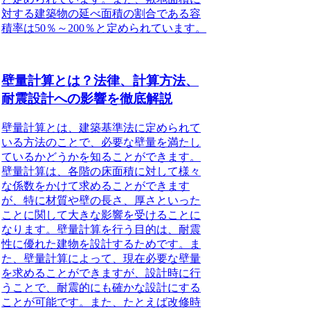
対する建築物の延べ面積の割合である容
積率は50％～200％と定められています。
壁量計算とは？法律、計算方法、
耐震設計への影響を徹底解説
壁量計算とは、建築基準法に定められて
いる方法のこと
で、必要な壁量を満たし
ているかどうかを知ることができます。
壁量計算は、各階の床面積に対して様々
な係数をかけて求めることができます
が、特に材質や壁の長さ、厚さといった
ことに関して大きな影響を受けることに
なります。壁量計算を行う目的は、耐震
性に優れた建物を設計するためです。ま
た、壁量計算によって、現在必要な壁量
を求めることができますが、設計時に行
うことで、耐震的にも確かな設計にする
ことが可能です。また、たとえば
改修時