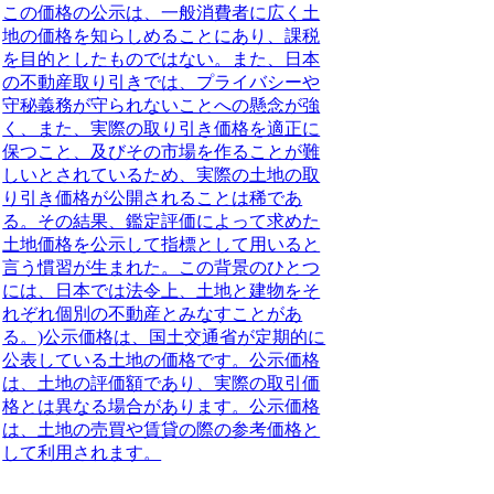
この価格の公示は、一般消費者に広く土
地の価格を知らしめることにあり、課税
を目的としたものではない。また、日本
の不動産取り引きでは、プライバシーや
守秘義務が守られないことへの懸念が強
く、また、実際の取り引き価格を適正に
保つこと、及びその市場を作ることが難
しいとされているため、実際の土地の取
り引き価格が公開されることは稀であ
る。その結果、鑑定評価によって求めた
土地価格を公示して指標として用いると
言う慣習が生まれた。この背景のひとつ
には、日本では法令上、土地と建物をそ
れぞれ個別の不動産とみなすことがあ
る。)
公示価格は、国土交通省が定期的に
公表している土地の価格です。公示価格
は、土地の評価額であり、実際の取引価
格とは異なる場合があります。公示価格
は、土地の売買や賃貸の際の参考価格と
して利用されます。