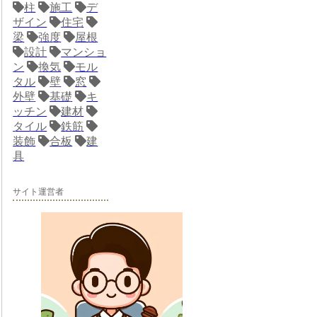
柱
施工
デ
ザイン
住宅
梁
強度
屋根
設計
マンショ
ン
換気
モル
タル
壁
窓
外壁
基礎
キ
ッチン
建材
タイル
鉄筋
装飾
合板
建
具
サイト運営者