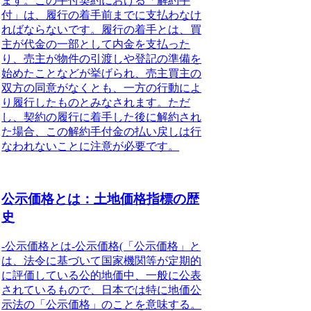
ます。この手付契約における「解約手
付」は、
履行の着手前までに支払わなけ
ればならない
です。履行の着手とは、買
主が代金の一部として内金を支払った
り、売主が物件の引渡しや登記の準備を
始めたことなどが挙げられ、売主買主の
双方の同意がなくとも、一方の行動によ
り履行したものとみなされます。ただ
し、
契約の履行に着手した後に解約され
た場合、この解約手付金の払い戻しは行
なわれない
ことに注意が必要です。
公示価格とは：土地価格指標の歴
史
-公示価格とは-
公示価格(「公示価格」と
は、法令に基づいて国家機関等が定期的
に評価している公的地価中、一般に公表
されているもので、日本では特に地価公
示法の「公示価格」のことを意味する。