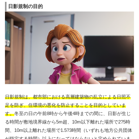
日影規制の目的
日影規制は、都市部における高層建築物の乱立による日照不
足を防ぎ、住環境の悪化を防止することを目的としていま
す。
冬至の日の午前8時から午後4時までの間に、日影が生じ
る時間が敷地境界線から5m超、10m以下離れた場所で2?5時
間、10m以上離れた場所で1.5?3時間（いずれも地方公共団体
が指定する時間）以上になってはならないと定められていま