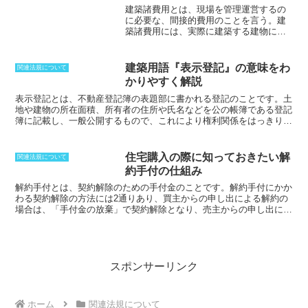
一種・第二種低層住居専用地域で定めら
元請負の現場には、主任技術者ではなく
建築諸費用
とは、現場を管理運営するの
れており、10mまたは12mとなっていま
監理技術者の配置が必要となります。外
に必要な、間接的費用のことを言う。建
す。この違いは、自治体が都市計画とし
注しない場合、または金額が4000万円未
築諸費用には、実際に建築する建物に直
て条件を定めているためです。
建築基準
満の場合には主任技術者を配置すること
接関係がないが、工事に際して必要とな
法では、建物の高さとは防火壁や棟飾り
になります。
る現場の労務管理費、各種保険料、現場
などの突起物を除いた部分と定めてお
員の人件費、及び交通費などが含まれ
り、地盤面から棟木の上端までの高さと
建築用語『表示登記』の意味をわ
関連法規について
る。また、敷地の地盤や耐久力を調べ
なります。ただし、瓦や鬼瓦は含まれま
かりやすく解説
る、地盤調査費や確認申請料、竣工検査
せん。また、条件を満たせば、屋上に出
料も該当する。具体的な建築諸費用の内
表示登記とは、不動産登記簿の表題部に書かれる登記のことです。
土
るための階段室やエレベーター塔などは
訳は以下のようになっている。・現場の
地や建物の所在面積、所有者の住所や氏名などを公の帳簿である登記
含まれない場合があります。
10mの地域
労務管理費現場監督の人件費、現場事務
簿に記載し、一般公開するもので、これにより権利関係をはっきりさ
であっても、敷地面積などの条件をクリ
所の運営費、現場の安全管理費など・各
せることが可能になります。表示登記には、土地表示の登記と建物表
アすることができれば、高さ制限を緩和
種保険料住宅瑕疵担保履行法により義務
示の登記の2種類があり、土地については、所在、地番、地目、地
できる可能性がありますが、条件は厳し
付けられた、住宅瑕疵担保責任保険をは
積、建物については、所在、家屋番号、種類、構造、床面積が表示さ
く、建築審査会の許可が必要となること
住宅購入の際に知っておきたい解
関連法規について
じめとして、火災保険料や地震保険料な
れます。不動産登記法により、建物の完成後1ヵ月以内に手続きを行
から、実際にはあまり現実的ではありま
約手付の仕組み
ど・現場員の人件費現場で働く職人や作
なわなければならないとされています。この表示登記により不動産を
せん。
業員の人件費・交通費現場への移動にか
客観的な現状を示すことができ、権利に関する登記が正確に円滑に行
解約手付とは、契約解除のための手付金のこと
です。解約手付にかか
かる交通費・地盤調査費敷地の地盤や耐
なうことができます。表示登記の申請人は基本的には所有者であるほ
わる契約解除の方法には2通りあり、買主からの申し出による解約の
久力を調べるための調査費用・確認申請
か、表示については登記官に実施の調査権があります。
場合は、「手付金の放棄」で契約解除となり、売主からの申し出によ
料建築確認申請にかかる費用・竣工検査
る解約の場合は、「買主からの手付金額の倍額返金」にて契約解除と
料竣工検査にかかる費用・登録免許税表
なります。この手付契約における「解約手付」は、
履行の着手前まで
示登記や所有権保存登記などの登録免許
に支払わなければならない
です。履行の着手とは、買主が代金の一部
税・印紙税各契約書を作成する際に必要
として内金を支払ったり、売主が物件の引渡しや登記の準備を始めた
となる印紙税・不動産取得税不動産を取
ことなどが挙げられ、売主買主の双方の同意がなくとも、一方の行動
スポンサーリンク
得したときに課税される不動産取得税・
により履行したものとみなされます。ただし、
契約の履行に着手した
その他各種負担金など
後に解約された場合、この解約手付金の払い戻しは行なわれない
こと
に注意が必要です。
ホーム
関連法規について