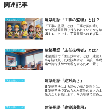
関連記事
建築用語『工事の監理』とは？
関連法規について
「工事の監理」とは、工事が契約通り、
かつ設計図書通り行なわれているかを確
認すること
です。工事現場へは必ず監理
者を設けなければならず、工事の監理者
は、不都合な部分については是正し、適
正に完成するようチェックしなければい
けないと、建築士法で規定されていま
建築用語『主任技術者』とは?
関連法規について
す。工事管理者との違いは、工事監理者
建築用語で「主任技術者」とは
、建設工
が一般的に設計事務所の設計者がなるの
事を請け負った建設業者が、当該工事現
に対して、工事管理者は施工会社の現場
場の施行技術の管理をするために置く技
代理人のことを言います。工事管理者が
術者のことです。資格条件は、建築基準
工程や材料、安全の管理を行ない、工事
法第7条に定められており、重要な公共工
現場を動かす責任者であるのに対して、
事においては、工事現場ごとに専任の主
工事監理者は、施工が設計通りに進んで
任技術者を置かなければならないこと
建築用語『絶対高さ』
いるかのチェックや建築主への報告な
関連法規について
が、同法第26条により定められていま
ど、建築主の代理人といった立場
となり
建築基準法による建物の高さ制限とは、
す。主任技術者の役割は、建設工事を適
ます。
建築基準法で定められた建物の高さの上
正に実施するために施工計画を作成し、
限のことを指します。その地域で定めら
具体的な工事の工程管理や工事目的、工
れている建物の高さの上限に達しないよ
事用資材の品質管理、工事に伴う講習災
うに、建築物の一番上部までの高さを規
害を防止するための安全管理を行なうこ
制しているのです。
この高さ制限は、第
建築用語『建築諸費用』
とです。また、外注総額4000万円以上の
関連法規について