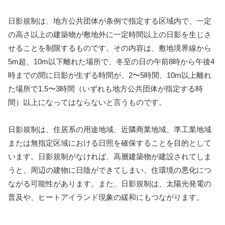
日影規制は、地方公共団体が条例で指定する区域内で、一定
の高さ以上の建築物が敷地外に一定時間以上の日影を生じさ
せることを制限するものです。その内容は、敷地境界線から
5m超、10m以下離れた場所で、冬至の日の午前8時から午後4
時までの間に日影が生ずる時間が、2〜5時間、10m以上離れ
た場所で1.5〜3時間（いずれも地方公共団体が指定する時
間）以上になってはならないと言うものです。
日影規制は、住居系の用途地域、近隣商業地域、準工業地域
または無指定区域における日照を確保することを目的として
います。日影規制がなければ、高層建築物が建設されてしま
うと、周辺の建物に日陰ができてしまい、住環境の悪化につ
ながる可能性があります。また、日影規制は、太陽光発電の
普及や、ヒートアイランド現象の緩和にもつながります。