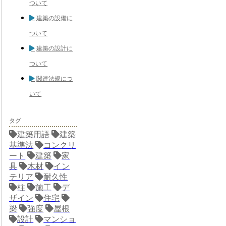
ついて
建築の設備に
ついて
建築の設計に
ついて
関連法規につ
いて
タグ
建築用語
建築
基準法
コンクリ
ート
建築
家
具
木材
イン
テリア
耐久性
柱
施工
デ
ザイン
住宅
梁
強度
屋根
設計
マンショ