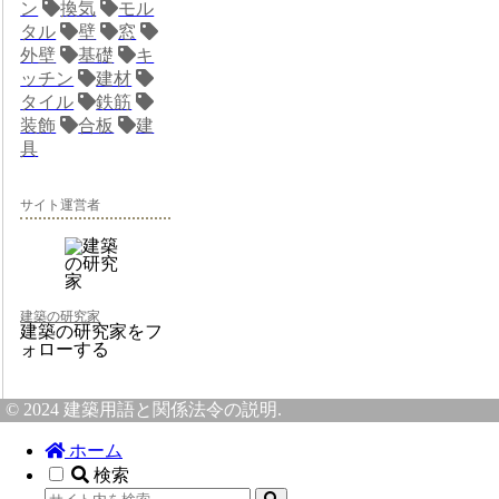
ン
換気
モル
タル
壁
窓
外壁
基礎
キ
ッチン
建材
タイル
鉄筋
装飾
合板
建
具
サイト運営者
建築の研究家
建築の研究家をフ
ォローする
© 2024 建築用語と関係法令の説明.
ホーム
検索