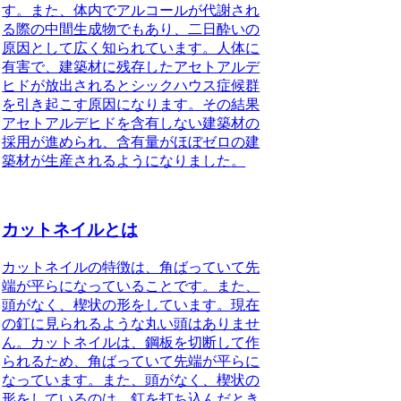
す。また、体内でアルコールが代謝され
る際の中間生成物でもあり、二日酔いの
原因として広く知られています。人体に
有害で、建築材に残存したアセトアルデ
ヒドが放出されるとシックハウス症候群
を引き起こす原因になります。その結果
アセトアルデヒドを含有しない建築材の
採用が進められ、含有量がほぼゼロの建
築材が生産されるようになりました
。
カットネイルとは
カットネイルの特徴
は、角ばっていて先
端が平らになっていることです。また、
頭がなく、楔状の形をしています。現在
の釘に見られるような丸い頭はありませ
ん。カットネイルは、鋼板を切断して作
られるため、角ばっていて先端が平らに
なっています。また、頭がなく、楔状の
形をしているのは、釘を打ち込んだとき