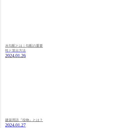
水勾配とは｜勾配の重要
性と算出方法
2024.01.26
建築用語『役物』とは？
2024.01.27