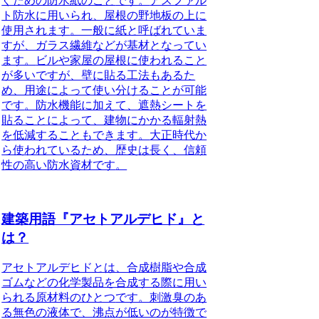
ぐための防水紙のこと
です。
アスファル
ト防水に用いられ、屋根の野地板の上に
使用されます
。一般に紙と呼ばれていま
すが、ガラス繊維などが基材となってい
ます。
ビルや家屋の屋根に使われること
が多いですが、壁に貼る工法もあるた
め、用途によって使い分けることが可能
です
。防水機能に加えて、遮熱シートを
貼ることによって、建物にかかる輻射熱
を低減することもできます。
大正時代か
ら使われているため、歴史は長く、信頼
性の高い防水資材です
。
建築用語『アセトアルデヒド』と
は？
アセトアルデヒドとは、合成樹脂や合成
ゴムなどの化学製品を合成する際に用い
られる原材料のひとつ
です。刺激臭のあ
る無色の液体で、沸点が低いのが特徴で