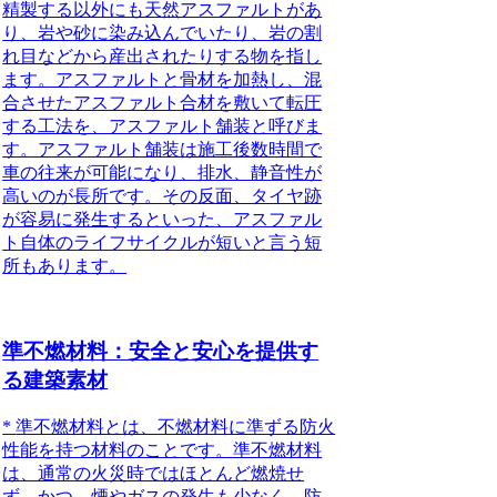
精製する以外にも天然アスファルトがあ
り、岩や砂に染み込んでいたり、岩の割
れ目などから産出されたりする物を指し
ます。アスファルトと骨材を加熱し、混
合させたアスファルト合材を敷いて転圧
する工法を、アスファルト舗装と呼びま
す。アスファルト舗装は施工後数時間で
車の往来が可能になり、排水、静音性が
高いのが長所です。その反面、タイヤ跡
が容易に発生するといった、アスファル
ト自体のライフサイクルが短いと言う短
所もあります。
準不燃材料：安全と安心を提供す
る建築素材
*
準不燃材料とは、不燃材料に準ずる防火
性能を持つ材料のこと
です。準不燃材料
は、通常の火災時ではほとんど燃焼せ
ず、かつ、煙やガスの発生も少なく、防