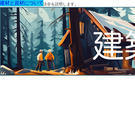
建材と資材について
建材と資材について
建材と資材について
建材と資材について
建材と資材について
建材と資材について
建材と資材について
建築に関する用語と関連法令を説明します。