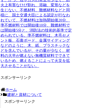
火上有害なひび割れ、溶融、変形などを
生じない。不燃材料、難燃材料などと同
様に、国土交通大臣による認定が行なわ
れていて、不燃材料は加熱開始後20分、
準不燃材料では開始後10分、難燃材料で
は開始後5分と、消防法の技術的基準で定
められている。準不燃材料は、木毛セメ
ント板、石膏ボード、金属サイディング
などのように、木、紙、プラスチックな
どを含んでいるが、その量が少なく、材
料の大半が燃えない無機質材料でできて
いるため、燃えることによって火災を拡
大させることがない。
スポンサーリンク
ホーム
建材と資材について
スポンサーリンク