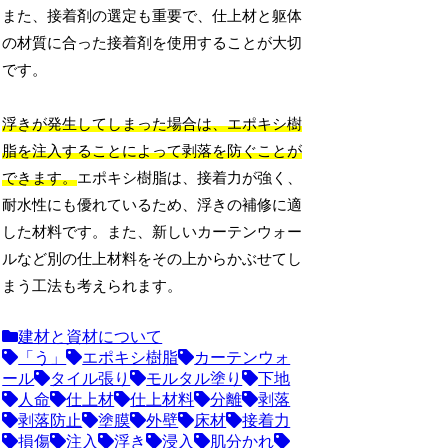
また、接着剤の選定も重要で、仕上材と躯体
の材質に合った接着剤を使用することが大切
です。
浮きが発生してしまった場合は、エポキシ樹
脂を注入することによって剥落を防ぐことが
できます。
エポキシ樹脂は、接着力が強く、
耐水性にも優れているため、浮きの補修に適
した材料です。また、新しいカーテンウォー
ルなど別の仕上材料をその上からかぶせてし
まう工法も考えられます。
建材と資材について
「う」
エポキシ樹脂
カーテンウォ
ール
タイル張り
モルタル塗り
下地
人命
仕上材
仕上材料
分離
剥落
剥落防止
塗膜
外壁
床材
接着力
損傷
注入
浮き
浸入
肌分かれ