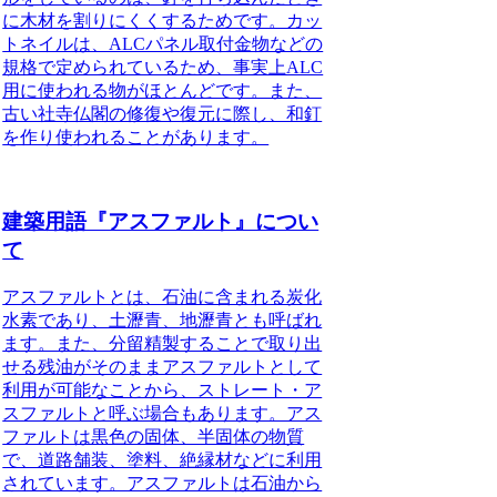
に木材を割りにくくするためです。カッ
トネイルは、ALCパネル取付金物などの
規格で定められているため、事実上ALC
用に使われる物がほとんどです。また、
古い社寺仏閣の修復や復元に際し、和釘
を作り使われることがあります。
建築用語『アスファルト』につい
て
アスファルトとは、石油に含まれる炭化
水素
であり、土瀝青、地瀝青とも呼ばれ
ます。また、分留精製することで取り出
せる残油がそのままアスファルトとして
利用が可能なことから、ストレート・ア
スファルトと呼ぶ場合もあります。アス
ファルトは黒色の固体、半固体の物質
で、道路舗装、塗料、絶縁材などに利用
されています。アスファルトは石油から