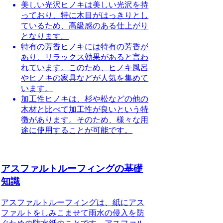
美しい光沢
ヒノキは美しい光沢を持
っており、特に木目がはっきりとし
ているため、高級感のある仕上がり
となります。
特有の芳香
ヒノキには特有の芳香が
あり、リラックス効果があると言わ
れています。このため、ヒノキ風呂
やヒノキの家具などが人気を集めて
います。
加工性
ヒノキは、杉や松などの他の
木材と比べて加工性が良いという特
徴があります。そのため、様々な用
途に使用することが可能です。
アスファルトルーフィングの基礎
知識
アスファルトルーフィングは、紙にアス
ファルトをしみこませて雨水の侵入を防