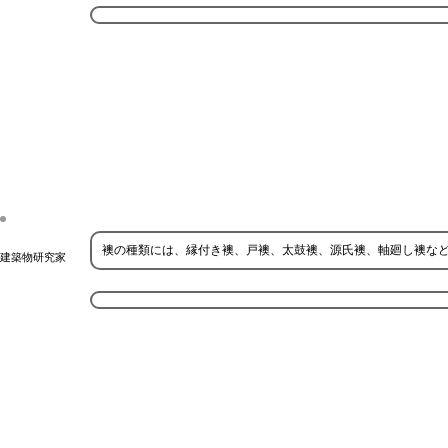
襖の種類には、縁付き襖、戸襖、太鼓襖、源氏襖、軸廻し襖な
建築物研究家