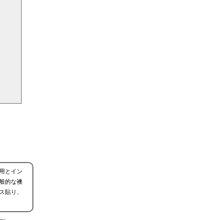
用とイン
般的な襖
ス貼り、