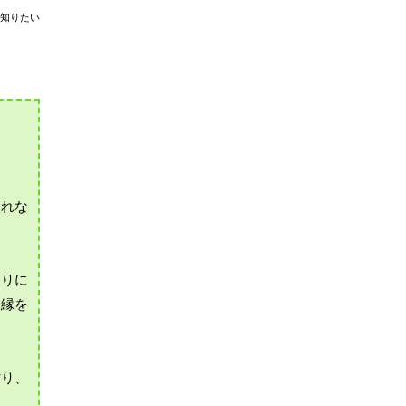
知りたい
入れな
切りに
襖縁を
貼り、