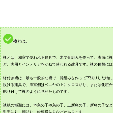
襖とは。
襖とは、和室で使われる建具で、木で骨組みを作って、表面に襖
ど、実用とインテリアをかねて使われる建具です。襖の種類には
縁付き襖は、最も一般的な襖で、骨組みを作って下張りした物に
設ける建具で、洋室側はベニヤの上にクロス貼り、または化粧合
貼り付けて襖のように見せたものです。
襖紙の種類には、本鳥の子や鳥の子、上新鳥の子、新鳥の子など
引手貼り、腰貼り、総模様貼りなどがあります。