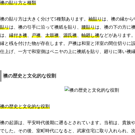
襖の貼り方と種類
襖の貼り方は大きく分けて5種類あります。
袖貼り
は、襖の縁から
貼り
は、襖の引手に沿って襖紙を貼り、
腰貼り
は、襖の下の方に
は、
縁付き襖
、
戸襖
、
太鼓襖
、
源氏襖
、
軸廻し襖
などがあります
縁と桟を付けた物が存在します。戸襖は和室と洋室の間仕切りに
仕上げ、一方で和室側はベニヤの上に襖紙を貼り、廻りに薄い襖
襖の歴史と文化的な役割
襖の歴史と文化的な役割
襖の起源は、平安時代後期に遡るとされています。当初は、貴族
でした。その後、室町時代になると、武家住宅に取り入れられ、