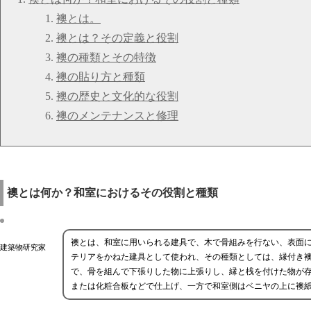
襖とは。
襖とは？その定義と役割
襖の種類とその特徴
襖の貼り方と種類
襖の歴史と文化的な役割
襖のメンテナンスと修理
襖とは何か？和室におけるその役割と種類
襖とは、和室に用いられる建具で、木で骨組みを行ない、表面
建築物研究家
テリアをかねた建具として使われ、その種類としては、縁付き
で、骨を組んで下張りした物に上張りし、縁と桟を付けた物が
または化粧合板などで仕上げ、一方で和室側はベニヤの上に襖