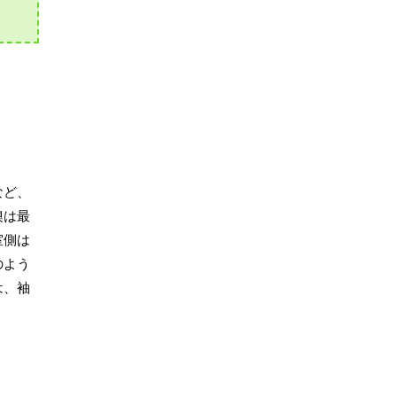
など、
襖は最
室側は
のよう
は、袖