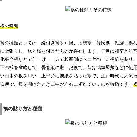
襖の種類
襖の種類としては、縁付き襖や戸襖、太鼓襖、源氏襖、軸廻し襖
に上張りし、縁と桟を付けたものが存在します。戸襖は和室と洋
化粧合板などで仕上げ、一方で和室側はベニヤの上に襖紙を貼り
下の桟を省略して、骨を縦に継いだ襖で、昔は武家屋敷などに使
い白木の板を用い、上半分に襖紙を貼った襖で、江戸時代に大流
る襖で、襖を開けたときに軸が左右にずれていくのが特徴です。
襖の貼り方と種類