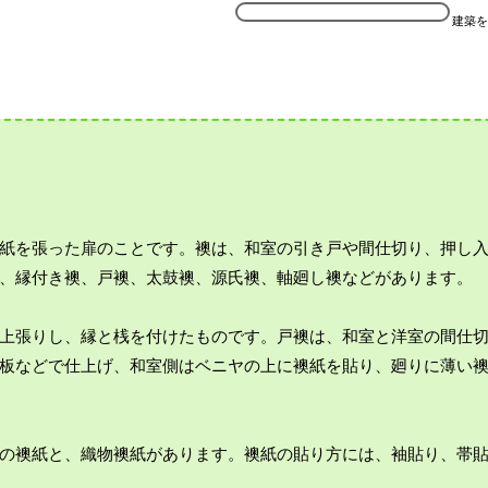
建築を
紙を張った扉のことです。襖は、和室の引き戸や間仕切り、押し
、縁付き襖、戸襖、太鼓襖、源氏襖、軸廻し襖などがあります。
上張りし、縁と桟を付けたものです。戸襖は、和室と洋室の間仕
板などで仕上げ、和室側はベニヤの上に襖紙を貼り、廻りに薄い
の襖紙と、織物襖紙があります。襖紙の貼り方には、袖貼り、帯