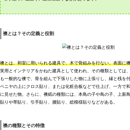
襖とは？その定義と役割
襖とは、和室に用いられる建具で、木で骨組みを行ない、表面に
実用とインテリアをかねた建具として使われ、その種類としては
も一般的な襖で、骨を組んで下張りした物に上張りし、縁と桟を
ベニヤの上にクロス貼り、または化粧合板などで仕上げ、一方で
に見せた物。さらに、襖紙の種類には、本鳥の子や鳥の子、上新
貼りや帯貼り、引手貼り、腰貼り、総模様貼りなどがある。
襖の種類とその特徴