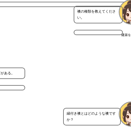
襖の種類を教えてくださ
い。
建築を
どがある。
縁付き襖とはどのような襖です
か？