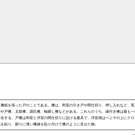
に襖紙を張った戸のことである。襖は、和室の引き戸や間仕切り、押し入れなど、実
襖や戸襖、太鼓襖、源氏襖、軸廻し襖などがある。これらのうち、縁付き襖は最も一
存在する。戸襖は和室と洋室の間仕切りに設ける建具で、洋室側はベニヤの上にクロ
紙を貼り、廻りに薄い襖縁を貼り付けて襖のように見せた物。