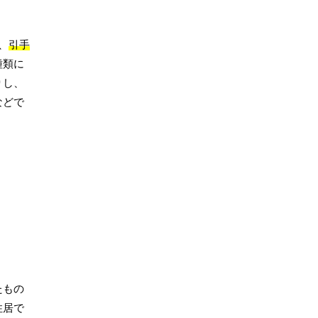
、
引手
種類に
りし、
などで
たもの
住居で