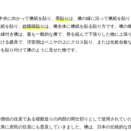
中央に向かって襖紙を貼り、
帯貼り
は、襖の縁に沿って襖紙を貼り
襖紙を貼り、
総模様貼り
は、襖全体に襖紙を貼る貼り方です。襖の
。縁付き襖は、最も一般的な襖で、骨を組んで下張りした物に上張
設ける建具で、洋室側はベニヤの上にクロス貼り、または化粧合板
縁を貼り付けて襖のように見せた物です。
や僧侶の住居である寝殿造りの内部の間仕切りとして使用されてい
次第に庶民の住居にも普及していきました。襖は、日本の伝統的な