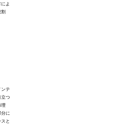
方によ
役割
メンテ
目立つ
修理
部分に
ンスと