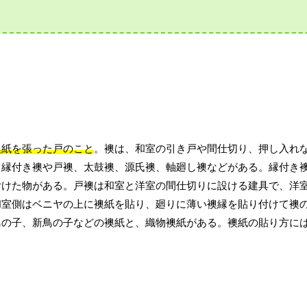
襖紙を張った戸のこと
。襖は、和室の引き戸や間仕切り、押し入れ
、縁付き襖や戸襖、太鼓襖、源氏襖、軸廻し襖などがある。縁付き
付けた物がある。戸襖は和室と洋室の間仕切りに設ける建具で、洋
和室側はベニヤの上に襖紙を貼り、廻りに薄い襖縁を貼り付けて襖
鳥の子、新鳥の子などの襖紙と、織物襖紙がある。襖紙の貼り方に