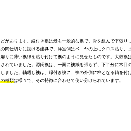
などがあります。縁付き襖は最も一般的な襖で、骨を組んで下張り
室の間仕切りに設ける建具で、洋室側はベニヤの上にクロス貼り、
、廻りに薄い襖縁を貼り付けて襖のように見せたものです。太鼓襖
用されていました。源氏襖は、一面に襖紙を張らず、下半分に木目
行しました。軸廻し襖は、縁付き襖に、襖の外側に枠となる軸を付
襖の種類
は様々で、その特徴に合わせて使い分けられています。