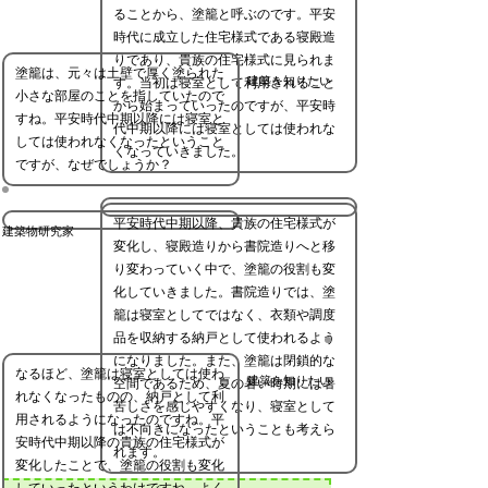
ることから、塗籠と呼ぶのです。平安
時代に成立した住宅様式である寝殿造
りであり、貴族の住宅様式に見られま
塗籠は、元々は土壁で厚く塗られた
建築を知りたい
す。当初は寝室として利用されること
小さな部屋のことを指していたので
から始まっていったのですが、平安時
すね。平安時代中期以降には寝室と
代中期以降には寝室としては使われな
しては使われなくなったということ
くなっていきました。
ですが、なぜでしょうか？
平安時代中期以降、貴族の住宅様式が
建築物研究家
変化し、寝殿造りから書院造りへと移
り変わっていく中で、塗籠の役割も変
化していきました。書院造りでは、塗
籠は寝室としてではなく、衣類や調度
品を収納する納戸として使われるよう
になりました。また、塗籠は閉鎖的な
なるほど、塗籠は寝室としては使わ
建築を知りたい
空間であるため、夏の暑い時期には暑
れなくなったものの、納戸として利
苦しさを感じやすくなり、寝室として
用されるようになったのですね。平
は不向きになったということも考えら
安時代中期以降の貴族の住宅様式が
れます。
変化したことで、塗籠の役割も変化
していったというわけですね。よく