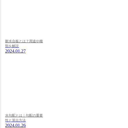
耐水合板とは？用途や種
類を解説
2024.01.27
水勾配とは｜勾配の重要
性と算出方法
2024.01.26