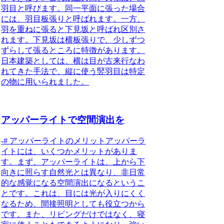
羽目と呼びます。同一平面に張った場合
には、羽目板張りと呼ばれます。一方、
羽を重ねに張ると下見坂と呼ばれ区別さ
れます。下見坂は横板張りで、少しずつ
ずらして張るところに特徴があります。
日本建築としては、横は目が古来行なわ
れてきた手法で、縦に使う竪羽目は特定
の物に用いられました。
アッパーライトで空間演出を
-#
アッパーライトのメリット
アッパーラ
イトには、いくつかメリットがありま
す。
まず、アッパーライトは、上から下
向きに照らす自然光とは異なり、非日常
的な感覚になる空間演出になるというこ
とです。
これは、目には光が入りにくく
なるため、間接照明としても役立つから
です。また、リビングだけではなく、寝