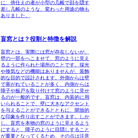
に、傍仕えの者が小型の几帳で顔を隠す
差し几帳のような、変わった用途の物も
ありました。
盲窓とは？役割と特徴を解説
盲窓とは、実際には窓が存在しないが、
壁の一部をへこませて、窓のように見え
るように作られた場所のこと
です。採光
や換気などの機能はありませんが、装飾
的な目的で設計されます。外側からは壁
で塞がれていることが多く、内側からは
障子や板戸を取り付けて窓のように見せ
るのが一般的です。盲窓は、内装的に用
いられることで、壁に大きなアクセント
を与えることができるとともに、開放的
な印象を作り出すことができます。しか
し、盲窓を本物の窓のように見えるよう
にすると、障子のように目隠しすること
が重要となってくるため、その点は注意