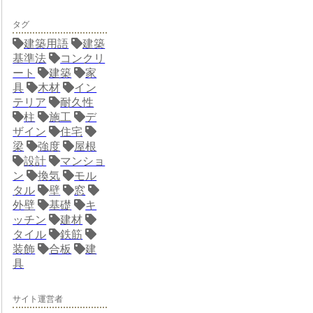
タグ
建築用語
建築
基準法
コンクリ
ート
建築
家
具
木材
イン
テリア
耐久性
柱
施工
デ
ザイン
住宅
梁
強度
屋根
設計
マンショ
ン
換気
モル
タル
壁
窓
外壁
基礎
キ
ッチン
建材
タイル
鉄筋
装飾
合板
建
具
サイト運営者