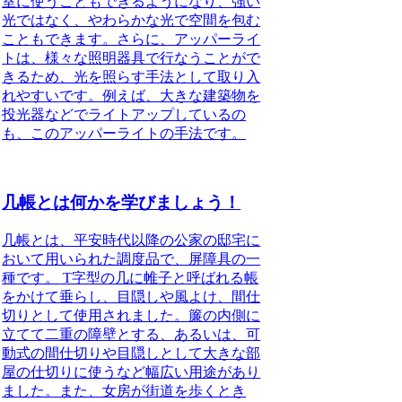
室に使うこともできるようになり、強い
光ではなく、やわらかな光で空間を包む
こともできます。さらに、アッパーライ
トは、様々な照明器具で行なうことがで
きるため、光を照らす手法として取り入
れやすいです。例えば、大きな建築物を
投光器などでライトアップしているの
も、このアッパーライトの手法です。
几帳とは何かを学びましょう！
几帳とは、平安時代以降の公家の邸宅に
おいて用いられた調度品で、屏障具の一
種です。
T字型の几に帷子と呼ばれる帳
をかけて垂らし、目隠しや風よけ、間仕
切りとして使用されました。簾の内側に
立てて二重の障壁とする、あるいは、可
動式の間仕切りや目隠しとして大きな部
屋の仕切りに使うなど幅広い用途があり
ました。また、女房が街道を歩くとき