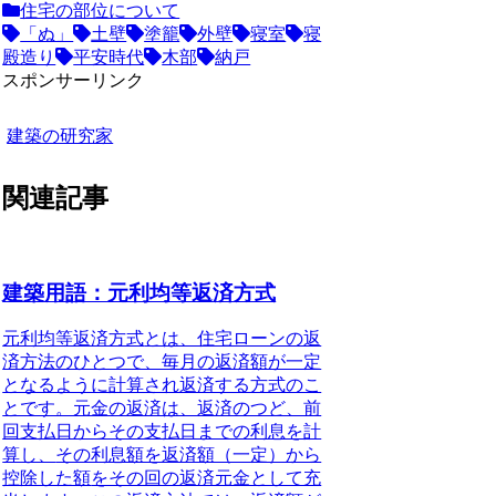
住宅の部位について
「ぬ」
土壁
塗籠
外壁
寝室
寝
殿造り
平安時代
木部
納戸
スポンサーリンク
建築の研究家
関連記事
建築用語：元利均等返済方式
元利均等返済方式
とは、住宅ローンの返
済方法のひとつで、毎月の返済額が一定
となるように計算され返済する方式のこ
とです。元金の返済は、返済のつど、前
回支払日からその支払日までの利息を計
算し、
その利息額を返済額（一定）から
控除した額
をその回の返済元金として充