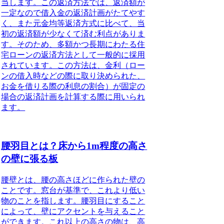
当します。この返済方法では、返済額が
一定なので借入金の返済計画がたてやす
く、また元金均等返済方式に比べて、当
初の返済額が少なくて済む利点がありま
す。そのため、多額かつ長期にわたる住
宅ローンの返済方法として一般的に採用
されています。この方法は、金利（ロー
ンの借入時などの際に取り決められた、
お金を借りる際の利息の割合）が固定の
場合の返済計画を計算する際に用いられ
ます。
腰羽目とは？床から1m程度の高さ
の壁に張る板
腰壁とは、腰の高さほどに作られた壁の
こと
です。窓台が基準で、これより低い
物のことを指します。腰羽目にすること
によって、壁にアクセントを与えること
ができます。これ以上の高さの物は、高