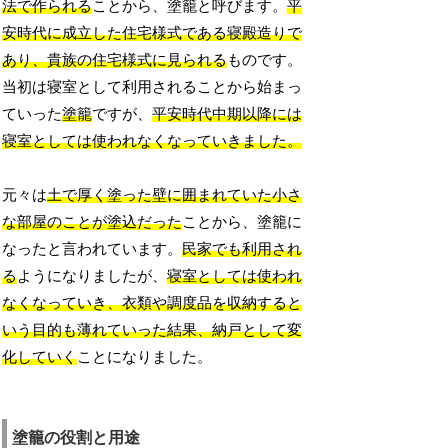
法で作られる
ことから、塗籠と呼びます。
平
安時代に成立した住宅様式である寝殿造りで
あり、貴族の住宅様式に見られる
ものです。
当初は寝室として利用されることから始まっ
ていった
塗籠
ですが、
平安時代中期以降には
寝室としては使われなくなっていきました。
元々は
土で厚く塗った壁に囲まれていた小さ
な部屋のことが塗込だった
ことから、塗籠に
なったと言われています。
民家でも利用され
る
ようになりましたが、
寝室としては使われ
なくなっていき、衣類や調度品を収納すると
いう目的も薄れていった結果、納戸として変
化していく
ことになりました。
塗籠の役割と用途