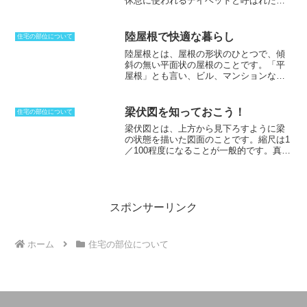
休息に使われるデイベッドと呼ばれたり
人でなければ作り上げることは難しいと
するのは、中世でベッドの呼称だったこ
されています。海老束は、書院造りを代
とに由来します。実際に16世紀のイギリ
表する装飾の一つであり、日本の伝統的
スでは、大型ベッドの代わりに使われて
な建築美を象徴しています。
陸屋根で快適な暮らし
住宅の部位について
いました。カウチはソファよりも背もた
陸屋根とは、屋根の形状のひとつで、傾
れが低く、肘掛けが片方だけにあること
斜の無い平面状の屋根のこと
です。「平
が特徴となっています。来客用に使われ
屋根」とも言い、ビル、マンションなど
る物としては適切ではなく、あくまでプ
の高層建築物に多く見られます。なお、
ライベート用に使われることが多いソフ
陸屋根の“陸”とは、平坦、水平などの意味
ァです。現在では北米を中心に用いられ
です。陸屋根には瓦を葺かないため、建
ており、座面や背もたれも柔らかな素材
梁伏図を知っておこう！
住宅の部位について
設コストを抑えることができ、屋上スペ
が使われるようになりました。数人で座
梁伏図とは、上方から見下ろすように梁
ースを活用して太陽光発電を設置した
れるようなものはセッティと呼ばれるこ
の状態を描いた図面のこと
です。縮尺は1
り、屋上庭園を設けたりできるなどのメ
ともあります。
／100程度になることが一般的です。真上
リットがあります。従来の木造住宅で
から見下ろした図面のことを伏図と呼ぶ
は、陸屋根は雨漏りしやすいことなどを
ことが多いですが、梁伏図の場合には、
理由に、ほとんど採用されてきませんで
梁の状態を書き表しており、軸組の様子
した。しかし、防水技術等の進歩によ
がすぐに分かるように作られています。
り、木造住宅でも陸屋根を設置でき、屋
伏図ということでは、他にも基礎伏図や
スポンサーリンク
上に菜園などを作ることも可能になって
床伏図がありますが、どれも上方から見
います。豪雪地帯では落雪事故防止のた
下ろしている図面であり、位置がはっき
め、鉄筋コンクリート構造の陸屋根住宅
りと分かるようになっているのが特徴で
が増えています。
ホーム
住宅の部位について
す。梁伏図には、単純に梁としてだけで
はなく、地面の中に設置することになる
地中梁や基礎梁といった物も描かれるこ
ととなります。