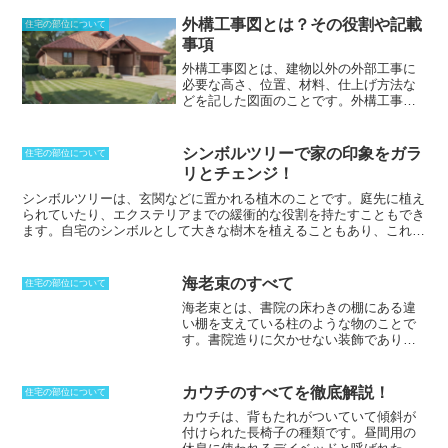
外構工事図とは？その役割や記載
住宅の部位について
事項
外構工事図とは、建物以外の外部工事に
必要な高さ、位置、材料、仕上げ方法な
どを記した図面のことです。
外構工事と
は、建物の外周を取り巻く敷地内の土地
を造成し、門、塀、アプローチ、駐車
場、テラス、ガーデンなどを作る工事の
シンボルツリーで家の印象をガラ
住宅の部位について
ことをいいます。外構工事図は、これら
リとチェンジ！
の工事を施工する際に必要な情報を記載
した図面です。外構工事図には、以下の
シンボルツリーは、玄関などに置かれる植木のこと
です。庭先に植え
情報が記載されています。*
敷地の形状と
られていたり、エクステリアまでの緩衝的な役割を持たすこともでき
寸法
*
建物の位置と寸法
*
門の位置と大き
ます。自宅のシンボルとして大きな樹木を植えることもあり、これに
さ
*
塀の位置と高さ
*
アプローチの位置と
よって自宅の見方が変わり、華やかさを演出できるようになります。
幅
*
駐車場の位置と大きさ
*
テラスの位置
庭の中心となることから、樹形や花などが気に入っているものを選ぶ
と大きさ
*
ガーデンの位置と大きさ
*
材料
ことで愛着もわきます。エクステリアの主役となりますが、一度植え
海老束のすべて
住宅の部位について
の種類と仕様
*
仕上げ方法
外構工事図は、
てしまうと、長く楽しむことができる代わりに、取り換えたりするわ
海老束とは、書院の床わきの棚にある違
外構工事を施工する際に必要な情報が記
けにはいかなくなります。シンボルツリーを植える位置は、自分たち
い棚を支えている
柱のような物のこと
で
載された重要な図面です。外構工事を計
だけではなく、周囲の家に対する生活の邪魔にならないようにするこ
す。書院造りに欠かせない装飾であり、
画する際には、必ず外構工事図を作成し
とも大切です。1年中楽しむことができるということで、常緑樹を選
江戸時代に発展しました。海老束には必
ておきましょう。
ぶことが多いです。
ず面取りが施され
、几帳面が施されてい
るのが特徴
です。海老束几帳面と呼ばれ
カウチのすべてを徹底解説！
住宅の部位について
ることもあり、職人の腕が正確でなけれ
カウチは、背もたれがついていて傾斜が
ば美しい装飾にはなりません。海老束の
付けられた長椅子の種類
です。昼間用の
多くで見られる樽型の物は、腕のある職