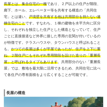
長屋とは、集合住宅の一種
であり、２戸以上の住戸が階段、
廊下、ホール、エレベーター等を共有する構造の「共同住
宅」とは違い、
戸境壁を共有する他は共用部分を持たない連
棟住宅のこと
です。すなわち、１棟の建物を水平方向に区分
し、それぞれを独立した住戸とした構造となっていて、住戸
ごとに直接接道など外界に接した専用の玄関が付いているの
が特徴です。テラスハウスや、タウンハウスと呼ばれること
も。
かつての長屋は多くが平屋であったが、住戸を上下に重
ね、２階住戸にもそれぞれ専用階段を設けた造りの「重層長
屋」と呼ばれるタイプもあります
。共用部分のない「重層長
屋」では、敷地を最大限に活用できるため、共同住宅に比べ
て各住戸の専有面積をより広くすることが可能です。
長屋の構造