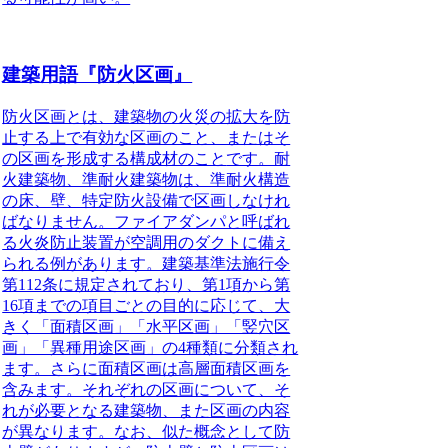
建築用語『防火区画』
防火区画とは、建築物の火災の拡大を防
止する上で有効な区画のこと、またはそ
の区画を形成する構成材のこと
です。耐
火建築物、準耐火建築物は、準耐火構造
の床、壁、特定防火設備で区画しなけれ
ばなりません。ファイアダンパと呼ばれ
る火炎防止装置が空調用のダクトに備え
られる例があります。建築基準法施行令
第112条に規定されており、第1項から第
16項までの項目ごとの目的に応じて、大
きく「面積区画」「水平区画」「竪穴区
画」「異種用途区画」の4種類に分類され
ます。さらに面積区画は高層面積区画を
含みます。それぞれの区画について、そ
れが必要となる建築物、また区画の内容
が異なります。なお、似た概念として防