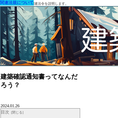
関連法規について
関連法規について
関連法規について
関連法規について
関連法規について
関連法規について
関連法規について
建築に関する用語と関連法令を説明します。
建築確認通知書ってなんだ
ろう？
2024.01.26
目次