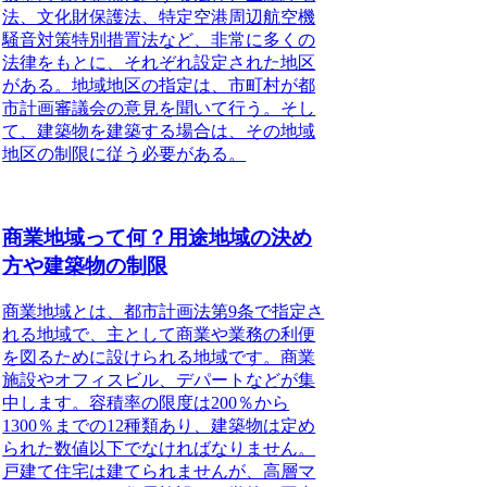
法、文化財保護法、特定空港周辺航空機
騒音対策特別措置法など、非常に多くの
法律をもとに、それぞれ設定された地区
がある。
地域地区の指定は、市町村が都
市計画審議会の意見を聞いて行う。そし
て、建築物を建築する場合は、その地域
地区の制限に従う必要がある。
商業地域って何？用途地域の決め
方や建築物の制限
商業地域とは、都市計画法第9条で指定さ
れる地域で、主として商業や業務の利便
を図るために設けられる地域
です。商業
施設やオフィスビル、デパートなどが集
中します。容積率の限度は200％から
1300％までの12種類あり、建築物は定め
られた数値以下でなければなりません。
戸建て住宅は建てられませんが、高層マ