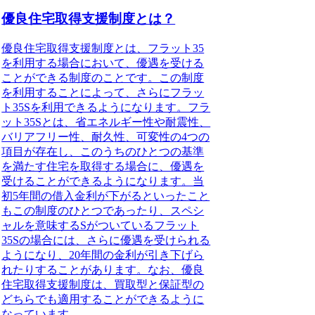
優良住宅取得支援制度とは？
優良住宅取得支援制度
とは、フラット35
を利用する場合において、優遇を受ける
ことができる制度のことです。この制度
を利用することによって、さらにフラッ
ト35Sを利用できるようになります。フラ
ット35Sとは、省エネルギー性や耐震性、
バリアフリー性、耐久性、可変性の4つの
項目が存在し、このうちのひとつの基準
を満たす住宅を取得する場合に、優遇を
受けることができるようになります。当
初5年間の借入金利が下がるといったこと
もこの制度のひとつであったり、
スペシ
ャルを意味するSがついているフラット
35Sの場合
には、さらに優遇を受けられる
ようになり、20年間の金利が引き下げら
れたりすることがあります。なお、優良
住宅取得支援制度は、買取型と保証型の
どちらでも適用することができるように
なっています。