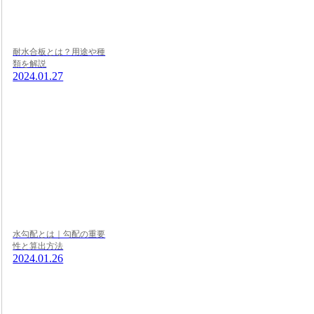
耐水合板とは？用途や種
類を解説
2024.01.27
水勾配とは｜勾配の重要
性と算出方法
2024.01.26