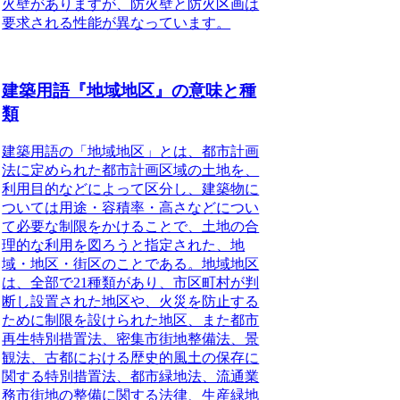
火壁がありますが、防火壁と防火区画は
要求される性能が異なっています。
建築用語『地域地区』の意味と種
類
建築用語の「地域地区」とは、
都市計画
法に定められた都市計画区域の土地を、
利用目的などによって区分し、建築物に
ついては用途・容積率・高さなどについ
て必要な制限をかけることで、土地の合
理的な利用を図ろうと指定された、地
域・地区・街区のことである。
地域地区
は、全部で21種類があり、市区町村が判
断し設置された地区や、火災を防止する
ために制限を設けられた地区、また都市
再生特別措置法、密集市街地整備法、景
観法、古都における歴史的風土の保存に
関する特別措置法、都市緑地法、流通業
務市街地の整備に関する法律、生産緑地