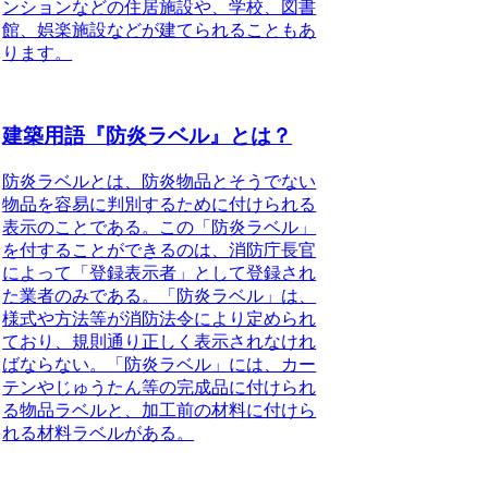
ンションなどの住居施設や、学校、図書
館、娯楽施設などが建てられることもあ
ります。
建築用語『防炎ラベル』とは？
防炎ラベルとは、防炎物品とそうでない
物品を容易に判別するために付けられる
表示のことである。この「防炎ラベル」
を付することができるのは、
消防庁長官
によって「登録表示者」として登録され
た業者のみである
。「防炎ラベル」は、
様式や方法等が消防法令により定められ
ており、規則通り正しく表示されなけれ
ばならない
。「防炎ラベル」には、カー
テンやじゅうたん等の完成品に付けられ
る物品ラベルと、加工前の材料に付けら
れる材料ラベルがある。