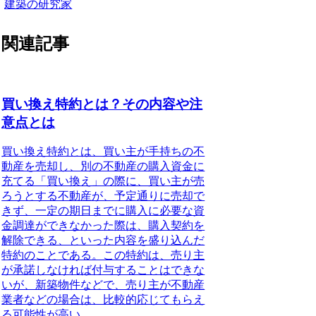
建築の研究家
関連記事
買い換え特約とは？その内容や注
意点とは
買い換え特約とは、買い主が手持ちの不
動産を売却し、別の不動産の購入資金に
充てる「買い換え」の際に、買い主が売
ろうとする不動産が、予定通りに売却で
きず、一定の期日までに購入に必要な資
金調達ができなかった際は、購入契約を
解除できる、といった内容を盛り込んだ
特約のこと
である。この特約は、売り主
が承諾しなければ付与することはできな
いが、新築物件などで、売り主が不動産
業者などの場合は、比較的応じてもらえ
る可能性が高い。