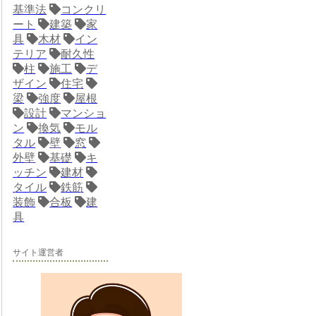
基準法
コンクリ
ート
建築
家
具
木材
イン
テリア
耐久性
柱
施工
デ
ザイン
住宅
梁
強度
屋根
設計
マンショ
ン
換気
モル
タル
壁
窓
外壁
基礎
キ
ッチン
建材
タイル
鉄筋
装飾
合板
建
具
サイト運営者