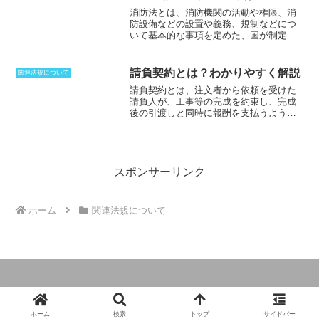
ました。貸金業規制法時代は、主にサラ
用する場合、
ほぼ確実に不動産が担保と
消防法とは、消防機関の活動や権限、消
金を規制するために定められていたこと
して設定され、抵当権が付けられる
こと
防設備などの設置や義務、規制などにつ
もあり、サラ金規制法と呼ばれることも
になります。しかし、抵当権が設定され
いて基本的な事項を定めた、国が制定し
ありました。貸金業規制法の内容として
ても、不動産の所有権は抵当権者に移り
た法律です。
そして、法律の委任に基づ
は、
闇金対策が盛り込まれ、より厳しい
ませんし、引渡しの必要もないため、抵
く事項はすべて、内閣が制定する政令、
規制へと変化
しています。特に平成18年
当権が成立したあとも、引き続き所有者
各省の大臣が制定する省令、市区町村が
の改正では、グレーゾーン金利の廃止
請負契約とは？わかりやすく解説
は使用することができます。
関連法規について
制定する条例や規則で定められていま
や、貸金業の適正化ということで、執拗
請負契約とは、注文者から依頼を受けた
す。消防法の主な目的は、火災の予防や
な取り立て行為の規制が盛り込まれてい
請負人が、工事等の完成を約束し、完成
警戒により国民の生命や財産を保護する
ます。さらに、総量規制が施行されるこ
後の引渡しと同時に報酬を支払うような
こと、災害の被害を軽減すること、そし
とになったのも、この改正からです。
契約
です。完成時に、受け渡した事物に
て災害などによる傷病者の搬送を適切に
不具合があれば、損害賠償請求なども可
行なうことの3点です。
能である他、完成以前に、請負人の損害
を賠償しさえすれば、任意の時期に契約
解除ができます。土木や建築など、工事
スポンサーリンク
を完成させるような契約以外に、弁護士
に弁護を依頼する場合なども請負契約と
なります。請負契約は、契約の当事者の
ホーム
関連法規について
合意によって成立する契約ですが、
合意
内容が適正であるよう、建設業法では、
請負契約を適正化するための規定が存在
します。さらに中央建設業審議会が、当
事者間の権利・義務を定める標準請負契
約約款を作成、かつその実施を当事者に
うながすこととしています。
© 2024 建築用語と関係法令の説明.
ホーム
検索
トップ
サイドバー