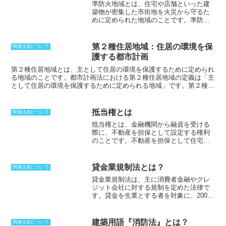
準防火地域とは、住宅や店舗といった建
築物が密集した市街地を火災から守るた
めに定められた地域のことです。
準防火
地域に指定されている場所に建物を建築
する場合には、地階を除いた階数が4以
上、もしくは延べ面積が1,500㎡を超える
第２種住居地域：住居の環境を保
関連法規について
建物は耐火建築物にしなければならず、
護する都市計画
また延べ面積が500㎡以下の建築物は木造
でも良いとされています。防火地域で
第２種住居地域
とは、主として住居の環境を保護するために定められ
は、建築物の規制もこれらより厳しくな
る地域のことです。都市計画法における第２種住居地域の定義は「主
っており、建物は耐火建築物である必要
として住居の環境を保護するために定められる地域」です。第２種住
があります。鉄骨鉄筋コンクリートなど
居地域においては、建ぺい率は50％、60％、80％と決められていま
の不燃素材を用いた建物がこれに該当
す。建設できる建造物は、危険性の低い物、環境を悪化させる可能性
し、商業施設のような大規模な建物が火
の低い物として認められた物のみです。具体的な例を挙げると、住
抵当権とは
関連法規について
災に見舞われ、甚大な被害を出さないた
宅、共同住宅、幼稚園、小中学高校、大学などです。その他にも、ホ
抵当権とは、
金融機関から融資を受ける
めに指定されています。準防火地域は、
テルや旅館、ゴルフ練習場といったレジャー施設に関しても、建築が
際に、不動産を担保として設定する権利
広範囲に指定されることが多く、また防
可能です。また、面積の制限が付いている建造物もあり、工場の場合
のことです。不動産を担保として住宅ロ
火地域の外側の地域に指定されるケース
は、作業面積が50㎡以下と決められています。
ーンを借り、ローンを返済することがで
が多いです。
きなかった場合、抵当権が実行されま
す。抵当権を実行する場合、
担保が設定
貸金業規制法とは？
関連法規について
されていた不動産が競売にかかり、ロー
貸金業規制法は、主に消費者金融やクレ
ンの返済に充てられます
。これは、金融
ジット会社に対する規制を定めた法律
で
機関がリスク回避を図るためです。抵当
す。貸金を生業とする者を対象に、2007
権を設定するためには、
登記や契約書の
年に正式題名が貸金業法に変更されるま
作成は必要ありません
。お互いの意思表
では、貸金業の規制等に関する法律と呼
示さえあれば、抵当権の効力が発揮され
ばれ、貸金業規制法と略称で呼ばれてい
るため注意が必要です。住宅ローンを利
建築用語『消防法』とは？
関連法規について