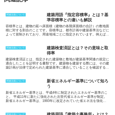
建築用語『指定容積率』とは？基
関連法規について
準容積率との違いも解説
容積率とは、建物の延べ床面積（建物の各階床面積の合計）の敷地面
積に対する割合のことです。
容積率は、都市計画や建築基準法などに
よって規制されており、用途地域ごとに指定されています。例えば、
住宅地では容積率が1.0の場合、建物の延べ床面積は敷地面積の1倍ま
でとなります。容積率は、建物の規模や高さなどを規制するためによ
く使用されます。容積率が低いほど、建物の規模は小さくなり、高さ
建築検査済証とは？その意味と取
関連法規について
も低くなります。逆に、容積率が高いほど、建物の規模は大きくな
得率
り、高さも高くなります。
建築検査済証とは、指定された建築物と敷地が建築基準関連の規定に
適合したことを証明する書類
です。建築物を建築する際には、その建
築計画が法律で定められた建築基準に適合していることを確認する必
要があります。そして建築工事が完了すると、工事完了後4日以内に
建築主事に対して工事完了を届け出る必要があり、建築主事は「完了
検査申請書」を受理した日から7日以内に検査を行います。建築検査
新省エネルギー基準について知ろ
関連法規について
済証は、該当する建築物が法律に適合している場合に交付されるもの
う
です。
新省エネルギー基準とは、平成4年に制定されたエネルギー基準のこ
と。
平成11年に新たに強化された次世代省エネルギー基準が制定。
新省エネルギー基準は、1993年に改定されていた省エネ法を強化す
ることで誕生した。そのもとになったのが、1980年に制定された省
エネルギー基準である。そのため、新省エネルギー基準という名称が
用いられることになった。気密住宅の適用が目的であり、各構造の断
建築用語『建築士事務所』とは？
関連法規について