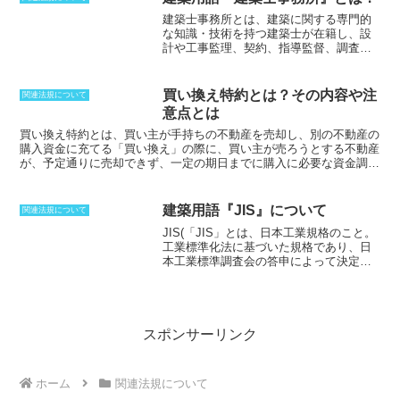
熱性能を強化することとなる。熱損失係数の判断基準が規定されると
建築士事務所とは
、建築に関する専門的
ともに見直しが掛けられたが、新省エネルギー基準でさらに大幅に強
な知識・技術を持つ建築士が在籍し、設
化されていくことになった。こうした改正が掛けられていくのは、各
計や工事監理、契約、指導監督、調査、
構造の進化があり、気候に対する対応が変わってくるからである。
鑑定などの業務を行う事務所のことであ
る。建築士事務所を開設するためには、
建築士法に基づいて、一定の実務経験を
買い換え特約とは？その内容や注
関連法規について
積んだ建築士を管理建築士として都道府
意点とは
県知事に登録しなければならない。
建築
士事務所の主な業務
は、設計、工事監
買い換え特約とは、買い主が手持ちの不動産を売却し、別の不動産の
理、建築工事契約、建築工事の指導監
購入資金に充てる「買い換え」の際に、買い主が売ろうとする不動産
督、建築物に関する調査、鑑定、建築に
が、予定通りに売却できず、一定の期日までに購入に必要な資金調達
関する法令もしくは条例に基づく手続き
ができなかった際は、購入契約を解除できる、といった内容を盛り込
の代理などである。建築士事務所は、一
んだ特約のこと
である。この特約は、売り主が承諾しなければ付与す
般住宅や大きなビルなど、それぞれ得意
ることはできないが、新築物件などで、売り主が不動産業者などの場
建築用語『JIS』について
関連法規について
な分野を持っていることが多い。設計だ
合は、比較的応じてもらえる可能性が高い。
JIS(「JIS」とは、日本工業規格のこと。
けを依頼することや、施工の選択から施
工業標準化法に基づいた規格であり、日
設の維持管理までトータルで依頼するこ
本工業標準調査会の答申によって決定。
とも可能なので、必要に応じた建築士事
制定するのは主務大臣であるが、これが
務所を選択する必要がある。
工業標準となり、国家標準として使われ
る。JISを定めることによって、生産者は
合理化を進めることができ、技術の向上
やコストダウンも可能に。つまり、生産
スポンサーリンク
者は利益を出しやすくなるメリットがあ
る。また、消費者側から見ると、標準的
な規格を定めることにより、安定した品
ホーム
関連法規について
質と信頼性を得ることができるのだ。認