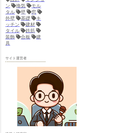
ン
換気
モル
タル
壁
窓
外壁
基礎
キ
ッチン
建材
タイル
鉄筋
装飾
合板
建
具
サイト運営者