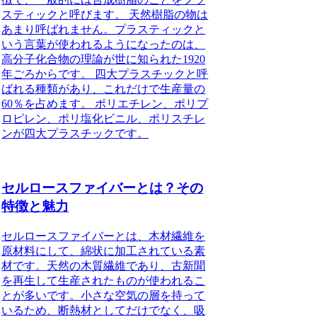
スティックと呼びます。 天然樹脂の物は
あまり呼ばれません。プラスティックと
いう言葉が使われるようになったのは、
高分子化合物の理論が世に知られた1920
年ごろからです。
四大プラスチックと呼
ばれる種類があり、これだけで生産量の
60％を占めます。
ポリエチレン、ポリプ
ロピレン、ポリ塩化ビニル、ポリスチレ
ンが四大プラスチックです。
セルロースファイバーとは？その
特徴と魅力
セルロースファイバーとは、木材繊維を
原材料にして、綿状に加工されている素
材
です。天然の木質繊維であり、古新聞
を再生して生産されたものが使われるこ
とが多いです。小さな空気の層を持って
いるため、断熱材としてだけでなく、吸