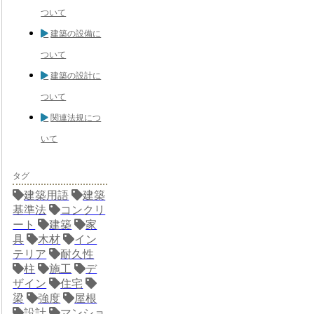
ついて
建築の設備に
ついて
建築の設計に
ついて
関連法規につ
いて
タグ
建築用語
建築
基準法
コンクリ
ート
建築
家
具
木材
イン
テリア
耐久性
柱
施工
デ
ザイン
住宅
梁
強度
屋根
設計
マンショ