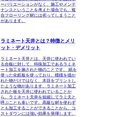
ーバリエーションがなく、施工やメンテ
ナンスということを考えた場合でも、複
合フローリング材には劣ってしまうこと
があります。
ラミネート天井とは？特徴とメリ
ット・デメリット
ラミネート天井とは、天井に使われてい
る合板に対して、特殊加工であるラミネ
ート加工を施された物のことです。
紙を
使った化粧板を使っており、模様を描か
れた物だけではなく、木目をプリントし
たような物があります。ラミネート加工
された板を天井に使われていることか
ら、ラミネート天井を短縮してラミ天と
呼ぶことも多いです。高級な材を使わず
とも加工することができることから、コ
ストダウンには強い効果を発揮します。