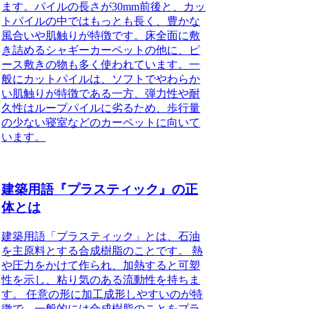
ます。パイルの長さが30mm前後と、カッ
トパイルの中ではもっとも長く、豊かな
風合いや肌触りが特徴です。
床全面に敷
き詰めるシャギーカーペットの他に、ピ
ース敷きの物も多く使われています。一
般にカットパイルは、ソフトでやわらか
い肌触りが特徴である一方、弾力性や耐
久性はループパイルに劣るため、歩行量
の少ない寝室などのカーペットに向いて
います。
建築用語『プラスティック』の正
体とは
建築用語「プラスティック」とは、石油
を主原料とする合成樹脂のことです。
熱
や圧力をかけて作られ、加熱すると可塑
性を示し、粘り気のある流動性を持ちま
す。 任意の形に加工成形しやすいのが特
徴で、一般的には合成樹脂のことをプラ