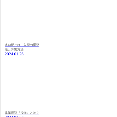
水勾配とは｜勾配の重要
性と算出方法
2024.01.26
建築用語『役物』とは？