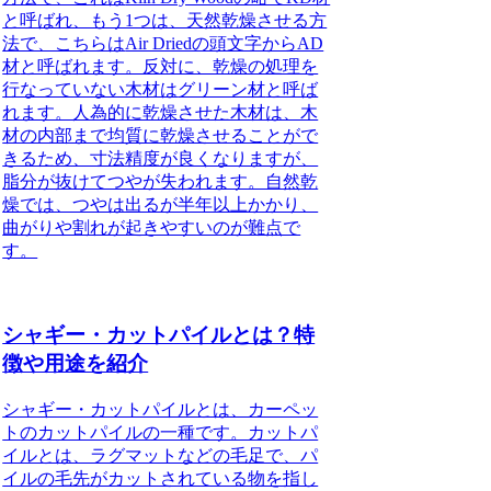
と呼ばれ、もう1つは、天然乾燥させる方
法で、こちらは
Air Driedの頭文字からAD
材
と呼ばれます。反対に、乾燥の処理を
行なっていない木材は
グリーン材
と呼ば
れます。人為的に乾燥させた木材は、木
材の内部まで均質に乾燥させることがで
きるため、寸法精度が良くなりますが、
脂分が抜けてつやが失われます。自然乾
燥では、つやは出るが半年以上かかり、
曲がりや割れが起きやすいのが難点で
す。
シャギー・カットパイルとは？特
徴や用途を紹介
シャギー・カットパイルとは、カーペッ
トのカットパイルの一種です。カットパ
イルとは、ラグマットなどの毛足で、パ
イルの毛先がカットされている物を指し