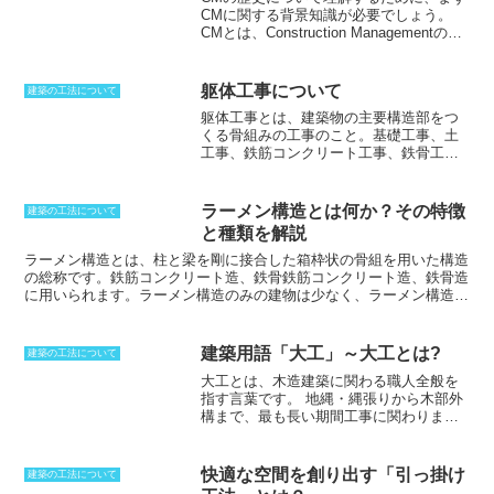
CMに関する背景知識が必要でしょう。
「納まりが良い」「取り合いが良い」と
CMとは、Construction Managementの略
言われ、現場で使われる言葉のひとつで
で、建設施工や建築という概念に、経営
もあります。納まりが良い建築物に仕上
管理を含めた新しい経営技術システムを
げるためには、
施工者の技術が必要
で
融合させたものです。CMは、アメリカで
す。木材の種類や特性はそれぞれ異なる
躯体工事について
建築の工法について
行われている建設生産システムのひとつ
ため、設計図書通りに施工しても、実際
躯体工事とは、建築物の主要構造部をつ
であり、独立した設計、積算、購買、原
には納まらない場合があります。また、
くる骨組みの工事
のこと。基礎工事、土
価管理、品質管理、工程管理、施工管理
現場での状況によっては、設計図書にな
工事、鉄筋コンクリート工事、鉄骨工事
など、体系的な構成になっています。CM
い納まりが必要になることもあります。
のことで、それにかかる費用を躯体工事
の歴史は、1950年代にアメリカで始まっ
そのため、施工者は幅広い知識と経験を
費用と言う。電気工事などの設備工事は
たと言われています。当時、アメリカの
活かして、その場に応じた納まりを考え
躯体工事の付属的工事とみなすことがで
建設業界では、プロジェクトの予算超過
ラーメン構造とは何か？その特徴
なければなりません。
建築の工法について
きる。躯体工事は大まかに分けて、基礎
や工期遅延が大きな問題となっていまし
と種類を解説
工事と本体工事の2つ。基礎工事はしっか
た。そのため、プロジェクトの予算超過
りとした地盤に、鉄筋コンクリートで基
ラーメン構造とは、柱と梁を剛に接合した箱枠状の骨組を用いた構造
や工期遅延を防止する目的で、CMという
礎を作り、地盤が弱い場合は、地盤改良
の総称
です。鉄筋コンクリート造、鉄骨鉄筋コンクリート造、鉄骨造
新しい建設システムが考案されました。
などで補強する工事をする。本体工事は
に用いられます。ラーメン構造のみの建物は少なく、ラーメン構造と
CMの誕生は、建設業界に大きな影響を与
建物の骨組み、壁、梁、床、柱、屋根な
耐力壁やトラスを組み合わせたものが主流です。ラーメン
えました。
CMは、発注者と設計者、施工
どの主要構造部を作り、監理者は現場で
（rahmen）は独語で、枠、フレームのことです。ラーメン構造は、
者が協力してプロジェクト全体を運営管
工事の立会いや検査を行ない、施工図や
高い耐震性と耐風性を発揮しますが、建設費用がかかり、音が響きや
理する方式であり、プロジェクトの予算
建築用語「大工」～大工とは?
建築の工法について
提出書類の確認する工事である。なお、
すいなどの問題点もあります。
超過や工期遅延を防ぐことに成功しまし
大工とは、木造建築に関わる職人全般を
躯体工事に対し、木工事、塗装工事など
た。また、CMは、建設プロジェクトの品
指す言葉です。
地縄・縄張りから木部外
の内外装の工事を総称して仕上げ工事と
質向上にも貢献しました。
CMは、現在で
構まで、最も長い期間工事に関わりま
言う。
は、アメリカだけでなく、世界各国で採
す。大工の中でも、社寺建築を専門とす
用されています。
日本では、1980年代後
る職人を宮大工、数寄屋建築を専門とす
半からCMが導入され始め、現在では、公
る大工を数寄屋大工と呼びます。また、
快適な空間を創り出す「引っ掛け
共工事や民間工事で広く採用されていま
建築の工法について
鉄筋コンクリート造で型枠を組み立てる
す。CMは、日本の建設業界の発展に大き