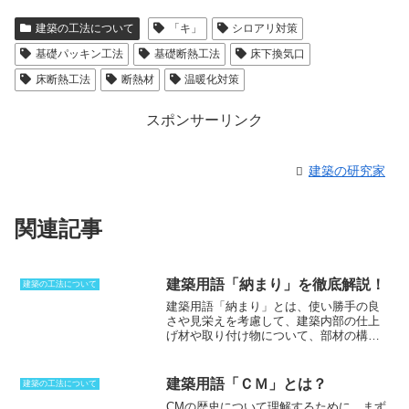
建築の工法について
「キ」
シロアリ対策
基礎パッキン工法
基礎断熱工法
床下換気口
床断熱工法
断熱材
温暖化対策
スポンサーリンク
建築の研究家
関連記事
建築用語「納まり」を徹底解説！
建築の工法について
建築用語「納まり」とは、使い勝手の良
さや見栄えを考慮して、建築内部の仕上
げ材や取り付け物について、部材の構成
や位置関係を整えること
を指します。2つ
もしくは3つの材料が取り合うときの細工
の仕方、もしくは完成した状態のことを
建築用語「ＣＭ」とは？
建築の工法について
指す場合もあります。この取り合いがう
CMの歴史について理解するために、まず
まくいき、接合がしっかりとしていれば